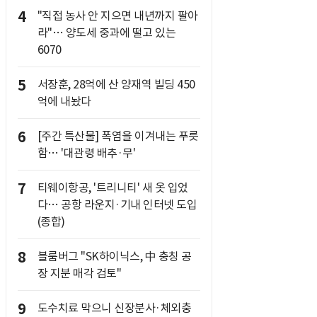
4
"직접 농사 안 지으면 내년까지 팔아
라"… 양도세 중과에 떨고 있는
6070
5
서장훈, 28억에 산 양재역 빌딩 450
억에 내놨다
6
[주간 특산물] 폭염을 이겨내는 푸릇
함… '대관령 배추·무'
7
티웨이항공, '트리니티' 새 옷 입었
다… 공항 라운지·기내 인터넷 도입
(종합)
8
블룸버그 "SK하이닉스, 中 충칭 공
장 지분 매각 검토"
9
도수치료 막으니 신장분사·체외충