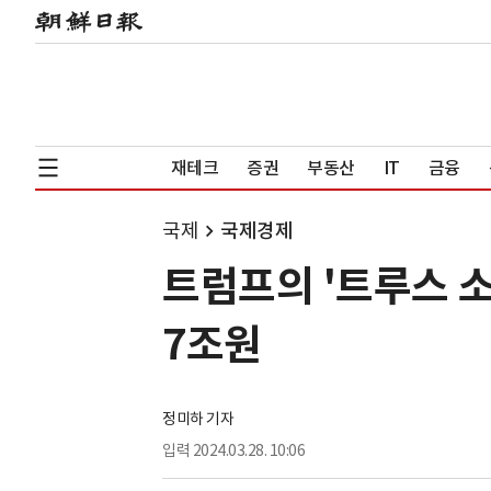
재테크
증권
부동산
IT
금융
국제
국제경제
트럼프의 '트루스 소
7조원
정미하 기자
입력
2024.03.28. 10:06