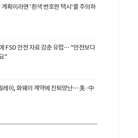
 계획이라면 '흰색 번호판 택시'를 주의하
 FSD 안전 자료 감춘 유럽… "안전보다
요"
 밀레이, 화웨이 계약에 진퇴양난… 美·中