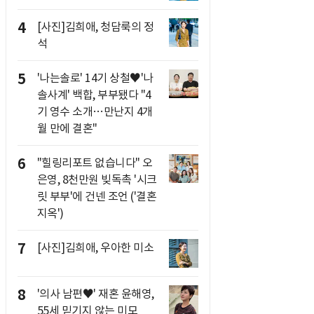
4
[사진]김희애, 청담룩의 정
석
5
'나는솔로' 14기 상철♥'나
솔사계' 백합, 부부됐다 "4
기 영수 소개…만난지 4개
월 만에 결혼"
6
"힐링리포트 없습니다" 오
은영, 8천만원 빚독촉 '시크
릿 부부'에 건넨 조언 ('결혼
지옥')
7
[사진]김희애, 우아한 미소
8
'의사 남편♥' 재혼 윤해영,
55세 믿기지 않는 미모