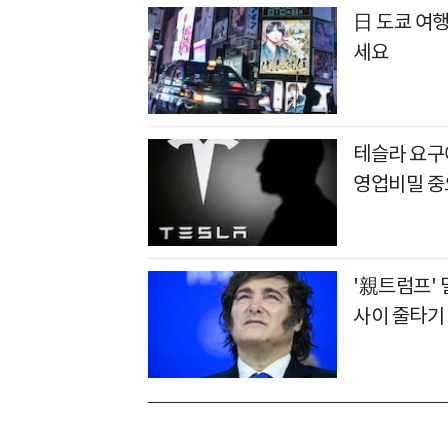
日 도쿄 여행
세요
테슬라 요구에
영업비밀 중
'親트럼프'
사이 줄타기