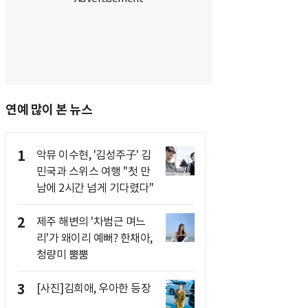
연예 많이 본 뉴스
1
악뮤 이수현, '김성주子' 김
민국과 스위스 여행 "첫 만
남에 2시간 넘게 기다렸다"
2
제주 해변의 '차범근 며느
리'가 왜이리 예뻐? 한채아,
청량미 뿜뿜
3
[사진]김희애, 우아한 등장