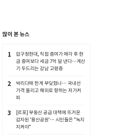
많이 본 뉴스
1
압구정현대, 직접 증여가 매각 후 현
금 증여보다 세금 7억 덜 낸다…계산
기 두드리는 강남 고령층
2
박리다매 한계 부딪혔나… 국내선
가격 올리고 해외로 향하는 저가커
피
3
[르포] 부동산 공급 대책에 뜨거운
감자된 '용산공원'… 시민들은 "녹지
지켜야"