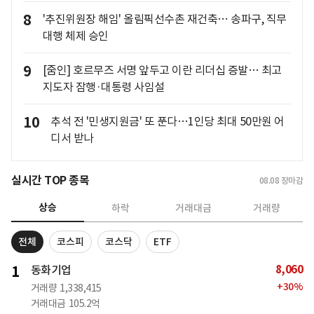
8
'추진위원장 해임' 올림픽선수촌 재건축… 송파구, 직무
대행 체제 승인
9
[줌인] 호르무즈 서명 앞두고 이란 리더십 증발… 최고
지도자 잠행·대통령 사임설
10
추석 전 '민생지원금' 또 푼다…1인당 최대 50만원 어
디서 받나
실시간 TOP 종목
08.08
장마감
상승
하락
거래대금
거래량
전체
코스피
코스닥
ETF
8,060
1
동화기업
+
30
%
거래량
1,338,415
거래대금
105.2억