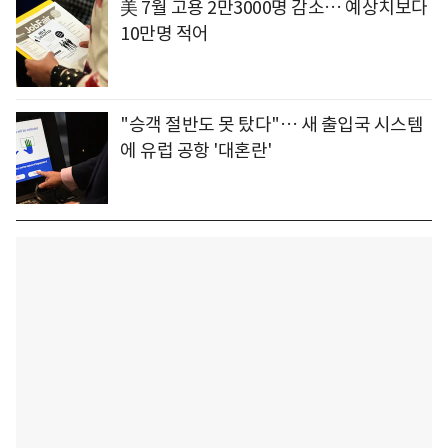
美 7월 고용 2만3000명 감소… 예상치보다
10만명 적어
"승객 절반도 못 탔다"… 새 출입국 시스템
에 유럽 공항 '대혼란'