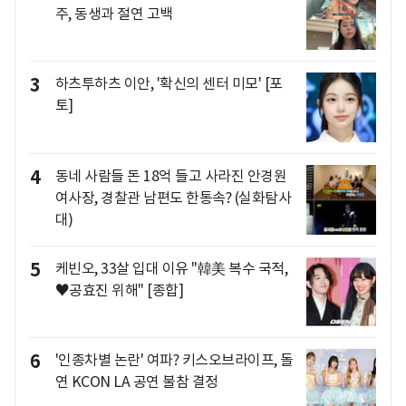
주, 동생과 절연 고백
3
하츠투하츠 이안, '확신의 센터 미모' [포
토]
4
동네 사람들 돈 18억 들고 사라진 안경원
여사장, 경찰관 남편도 한통속? (실화탐사
대)
5
케빈오, 33살 입대 이유 "韓美 복수 국적,
♥공효진 위해" [종합]
6
'인종차별 논란' 여파? 키스오브라이프, 돌
연 KCON LA 공연 불참 결정