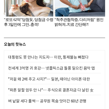
오늘의 핫뉴스
대통령도 못 만나는 지도자… 이란, 통제불능 빠졌다
전세계 3억명 귀 호강… 넷플릭스급 돌풍 일으킨 음악 앱
"저걸 왜 2배 주고 사지?"… 일본, 때아닌 아이폰 대란
"파혼 말할 엄두 안 나"… 주식으로 결혼자금 다 날린 女
벼 낱알 세다 풀썩… 공무원 목숨 앗아간 60년 관행