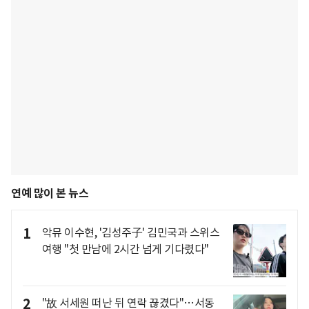
연예 많이 본 뉴스
1
악뮤 이수현, '김성주子' 김민국과 스위스
여행 "첫 만남에 2시간 넘게 기다렸다"
2
"故 서세원 떠난 뒤 연락 끊겼다"…서동