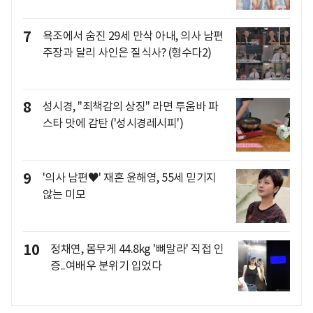
7
욕조에서 숨진 29세 만삭 아내, 의사 남편
주장과 달리 사인은 질식사? (형수다2)
8
성시경, "죄책감의 상징" 라면 투움바 파
스타 맛에 감탄 ('성시경레시피')
9
'의사 남편♥' 재혼 윤해영, 55세 믿기지
않는 미모
10
정채연, 몸무게 44.8kg '뼈말라' 직접 인
증..여배우 분위기 입었다