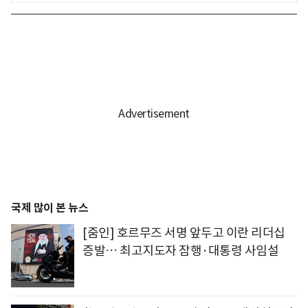
국제 많이 본 뉴스
[줌인] 호르무즈 서명 앞두고 이란 리더십
증발… 최고지도자 잠행·대통령 사임설