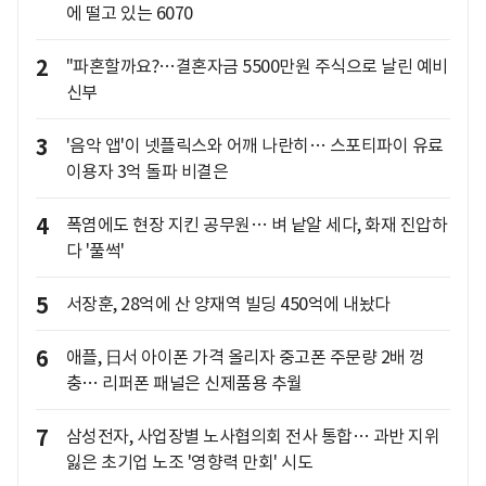
에 떨고 있는 6070
2
"파혼할까요?…결혼자금 5500만원 주식으로 날린 예비
신부
3
'음악 앱'이 넷플릭스와 어깨 나란히… 스포티파이 유료
이용자 3억 돌파 비결은
4
폭염에도 현장 지킨 공무원… 벼 낱알 세다, 화재 진압하
다 '풀썩'
5
서장훈, 28억에 산 양재역 빌딩 450억에 내놨다
6
애플, 日서 아이폰 가격 올리자 중고폰 주문량 2배 껑
충… 리퍼폰 패널은 신제품용 추월
7
삼성전자, 사업장별 노사협의회 전사 통합… 과반 지위
잃은 초기업 노조 '영향력 만회' 시도