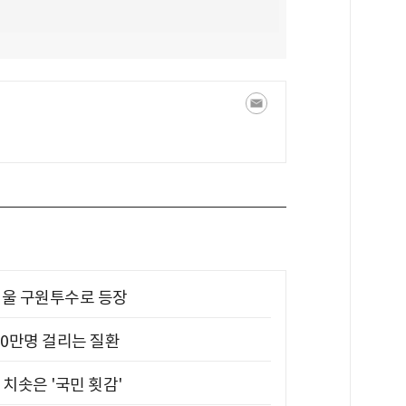
 띄울 구원투수로 등장
10만명 걸리는 질환
치솟은 '국민 횟감'