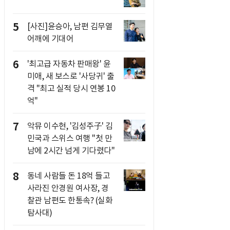
5
[사진]윤승아, 남편 김무열
어깨에 기대어
6
'최고급 자동차 판매왕' 윤
미애, 새 보스로 '사당귀' 출
격 "최고 실적 당시 연봉 10
억"
7
악뮤 이수현, '김성주子' 김
민국과 스위스 여행 "첫 만
남에 2시간 넘게 기다렸다"
8
동네 사람들 돈 18억 들고
사라진 안경원 여사장, 경
찰관 남편도 한통속? (실화
탐사대)