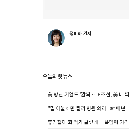
정미하 기자
오늘의 핫뉴스
美 방산 기업도 '깜짝'… K조선, 美 배
"말 어눌하면 빨리 병원 와라" 韓 매년 
휴가철에 회 먹기 글렀네… 폭염에 가격 