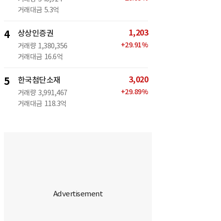
거래대금
5.3억
1,203
4
상상인증권
+
29.91
%
거래량
1,380,356
거래대금
16.6억
3,020
5
한국첨단소재
+
29.89
%
거래량
3,991,467
거래대금
118.3억