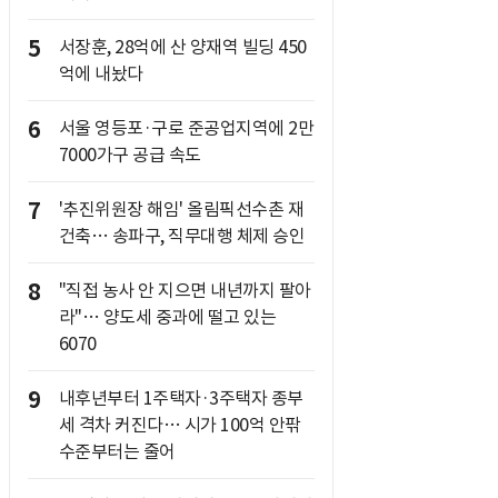
5
서장훈, 28억에 산 양재역 빌딩 450
억에 내놨다
6
서울 영등포·구로 준공업지역에 2만
7000가구 공급 속도
7
'추진위원장 해임' 올림픽선수촌 재
건축… 송파구, 직무대행 체제 승인
8
"직접 농사 안 지으면 내년까지 팔아
라"… 양도세 중과에 떨고 있는
6070
9
내후년부터 1주택자·3주택자 종부
세 격차 커진다… 시가 100억 안팎
수준부터는 줄어