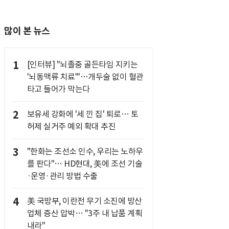
많이 본 뉴스
1
[인터뷰] "뇌졸중 골든타임 지키는
'뇌동맥류 치료'"…개두술 없이 혈관
타고 들어가 막는다
2
보유세 강화에 '세 낀 집' 퇴로… 토
허제 실거주 예외 확대 추진
3
"한화는 조선소 인수, 우리는 노하우
를 판다"… HD현대, 美에 조선 기술
·운영·관리 방법 수출
4
美 국방부, 이란전 무기 소진에 방산
업체 증산 압박… "3주 내 납품 계획
내라"