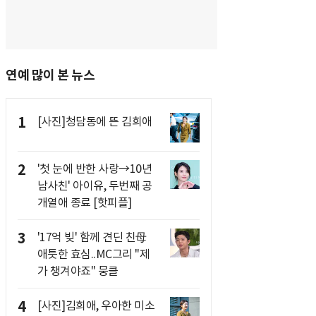
연예 많이 본 뉴스
1
[사진]청담동에 뜬 김희애
2
'첫 눈에 반한 사랑→10년
남사친' 아이유, 두번째 공
개열애 종료 [핫피플]
3
'17억 빚' 함께 견딘 친母
애틋한 효심..MC그리 "제
가 챙겨야죠" 뭉클
4
[사진]김희애, 우아한 미소