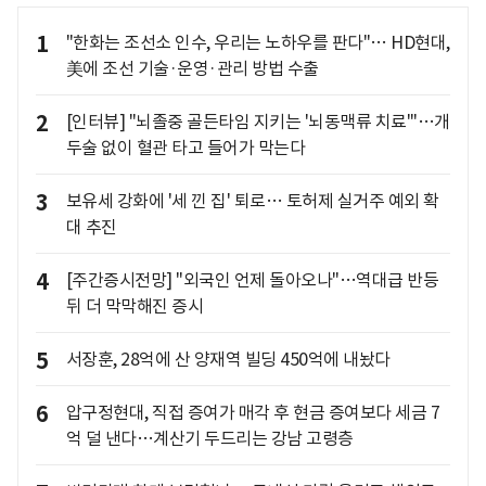
1
"한화는 조선소 인수, 우리는 노하우를 판다"… HD현대,
美에 조선 기술·운영·관리 방법 수출
2
[인터뷰] "뇌졸중 골든타임 지키는 '뇌동맥류 치료'"…개
두술 없이 혈관 타고 들어가 막는다
3
보유세 강화에 '세 낀 집' 퇴로… 토허제 실거주 예외 확
대 추진
4
[주간증시전망] "외국인 언제 돌아오나"…역대급 반등
뒤 더 막막해진 증시
5
서장훈, 28억에 산 양재역 빌딩 450억에 내놨다
6
압구정현대, 직접 증여가 매각 후 현금 증여보다 세금 7
억 덜 낸다…계산기 두드리는 강남 고령층