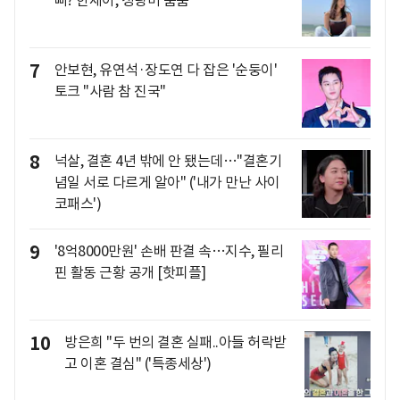
뻐? 한채아, 청량미 뿜뿜
7
안보현, 유연석·장도연 다 잡은 '순둥이'
토크 "사람 참 진국"
8
넉살, 결혼 4년 밖에 안 됐는데…"결혼기
념일 서로 다르게 알아" ('내가 만난 사이
코패스')
9
'8억8000만원' 손배 판결 속…지수, 필리
핀 활동 근황 공개 [핫피플]
10
방은희 "두 번의 결혼 실패..아들 허락받
고 이혼 결심" ('특종세상')