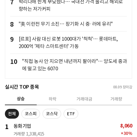
7
박리다매 한계 부딪혔나… 국내선 가격 올리고 해외로
향하는 저가커피
8
"美 이란전 무기 소진… 장기화 시 중·러에 유리"
9
[르포] 사람 대신 로봇 1000대가 '척척'… 롯데마트,
2000억 '제타 스마트센터' 가동
10
"직접 농사 안 지으면 내년까지 팔아라"… 양도세 중과
에 떨고 있는 6070
실시간 TOP 종목
08.09
장마감
상승
하락
거래대금
거래량
전체
코스피
코스닥
ETF
8,060
1
동화기업
+
30
%
거래량
1,338,415