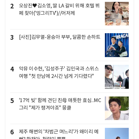
2
오상진♥김소영, 딸 LA 갈비 위해 호텔 뷔
페 찾아('띵그리TV')//어저께
3
[사진]김무열-윤승아 부부, 달콤한 손하트
4
악뮤 이수현, '김성주子' 김민국과 스위스
여행 "첫 만남에 2시간 넘게 기다렸다"
5
'17억 빚' 함께 견딘 친母 애틋한 효심..MC
그리 "제가 챙겨야죠" 뭉클
6
제주 해변의 '차범근 며느리'가 왜이리 예