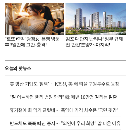
오늘의 핫뉴스
美 방산 기업도 '깜짝'… K조선, 美 배 띄울 구원투수로 등장
"말 어눌하면 빨리 병원 와라" 韓 매년 10만명 걸리는 질환
휴가철에 회 먹기 글렀네… 폭염에 가격 치솟은 '국민 횟감'
반도체도 쭉쭉 빠진 증시… "외인이 우리 희망" 말 나온 이유