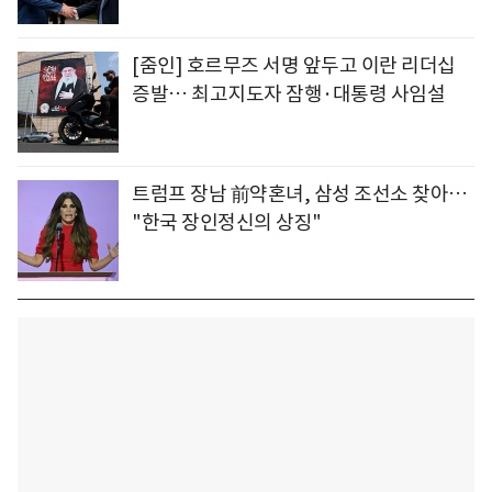
[줌인] 호르무즈 서명 앞두고 이란 리더십
증발… 최고지도자 잠행·대통령 사임설
트럼프 장남 前약혼녀, 삼성 조선소 찾아…
"한국 장인정신의 상징"