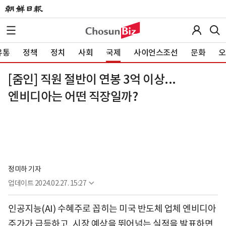
유통
정책
정치
사회
국제
사이언스조선
문화
오
[줌인] 직원 절반이 연봉 3억 이상...
엔비디아는 어떤 직장일까?
정미하 기자
업데이트
2024.02.27. 15:27
인공지능(AI) 수혜주로 꼽히는 미국 반도체 업체 엔비디아
주가가 급등하고, 시장 예상을 뛰어넘는 실적을 발표하면