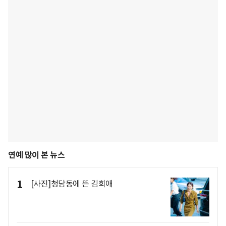
연예 많이 본 뉴스
1
[사진]청담동에 뜬 김희애