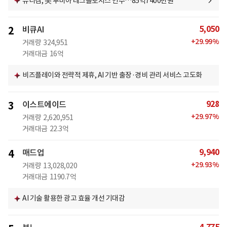
유니켐, 美 루미아 테크놀로지스 인수…85억7400만원
5,050
2
비큐AI
+
29.99
%
거래량
324,951
거래대금
16억
비즈플레이와 전략적 제휴, AI 기반 출장·경비 관리 서비스 고도화
928
3
이스트에이드
+
29.97
%
거래량
2,620,951
거래대금
22.3억
9,940
4
매드업
+
29.93
%
거래량
13,028,020
거래대금
1190.7억
AI 기술 활용한 광고 효율 개선 기대감