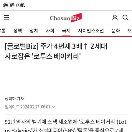
유통
정책
정치
사회
국제
사이언스조선
문화
오
[글로벌Biz] 주가 4년새 3배↑ Z세대
사로잡은 '로투스 베이커리'
정미하 기자
업데이트
2024.02.27. 06:07
92년 역사의 벨기에 스낵 제조업체 '로투스 베이커리'(Lot
us Bakeries)가 소셜미디어(SNS) '틱톡'을 중심으로 Z세