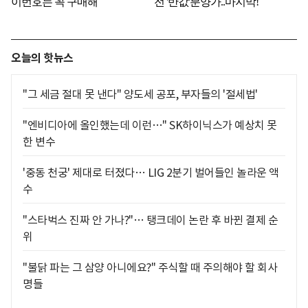
오늘의 핫뉴스
"그 세금 절대 못 낸다" 양도세 공포, 부자들의 '절세법'
"엔비디아에 올인했는데 이런…" SK하이닉스가 예상치 못
한 변수
'중동 천궁' 제대로 터졌다… LIG 2분기 벌어들인 놀라운 액
수
"스타벅스 진짜 안 가나?"… 탱크데이 논란 후 바뀐 결제 순
위
"불닭 파는 그 삼양 아니에요?" 주식할 때 주의해야 할 회사
명들