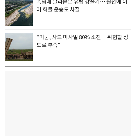
폭염에 말라붙은 유럽 강줄기… 원전에 이
어 화물 운송도 차질
"미군, 사드 미사일 80% 소진… 위험할 정
도로 부족"