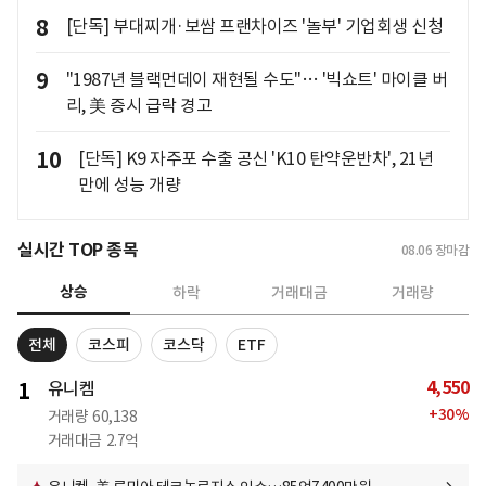
8
[단독] 부대찌개·보쌈 프랜차이즈 '놀부' 기업회생 신청
9
"1987년 블랙먼데이 재현될 수도"… '빅쇼트' 마이클 버
리, 美 증시 급락 경고
10
[단독] K9 자주포 수출 공신 'K10 탄약운반차', 21년
만에 성능 개량
실시간 TOP 종목
08.06
장마감
상승
하락
거래대금
거래량
전체
코스피
코스닥
ETF
4,550
1
유니켐
+
30
%
거래량
60,138
거래대금
2.7억