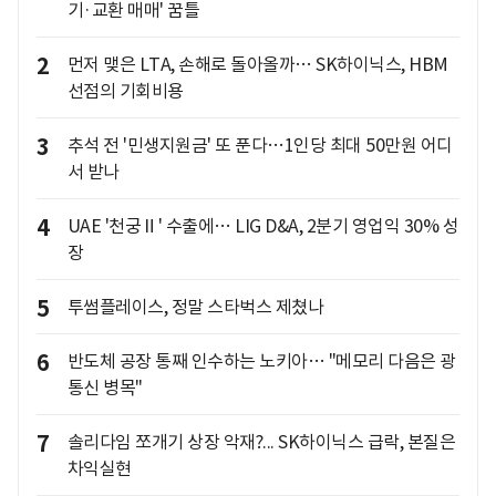
기·교환 매매' 꿈틀
2
먼저 맺은 LTA, 손해로 돌아올까… SK하이닉스, HBM
선점의 기회비용
3
추석 전 '민생지원금' 또 푼다…1인당 최대 50만원 어디
서 받나
4
UAE '천궁Ⅱ' 수출에… LIG D&A, 2분기 영업익 30% 성
장
5
투썸플레이스, 정말 스타벅스 제쳤나
6
반도체 공장 통째 인수하는 노키아… "메모리 다음은 광
통신 병목"
7
솔리다임 쪼개기 상장 악재?... SK하이닉스 급락, 본질은
차익실현