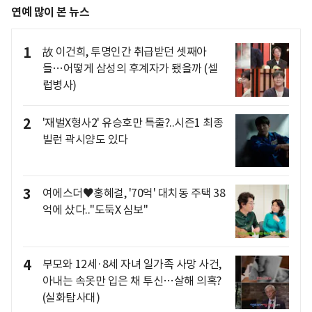
연예 많이 본 뉴스
1
故 이건희, 투명인간 취급받던 셋째아
들…어떻게 삼성의 후계자가 됐을까 (셀
럽병사)
2
'재벌X형사2' 유승호만 특출?..시즌1 최종
빌런 곽시양도 있다
3
여에스더♥홍혜걸, '70억' 대치동 주택 38
억에 샀다.."도둑X 심보"
4
부모와 12세·8세 자녀 일가족 사망 사건,
아내는 속옷만 입은 채 투신…살해 의혹?
(실화탐사대)