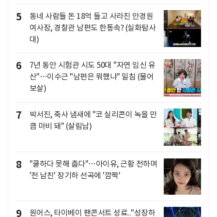
5
동네 사람들 돈 18억 들고 사라진 안경원
여사장, 경찰관 남편도 한통속? (실화탐사
대)
6
7년 동안 시험관 시도 50대 "자연 임신 유
산"…이수근 "남편은 뭐했냐" 일침 (물어
보살)
7
박서진, 축사 냄새에 "코 실리콘이 녹을 만
큼 마비 돼" (살림남)
8
"쿨하다 못해 춥다"…아이유, 근황 전하며
'전 남친' 장기하 선곡에 '깜짝'
9
원어스, 타이베이 팬콘서트 성료.."성장하