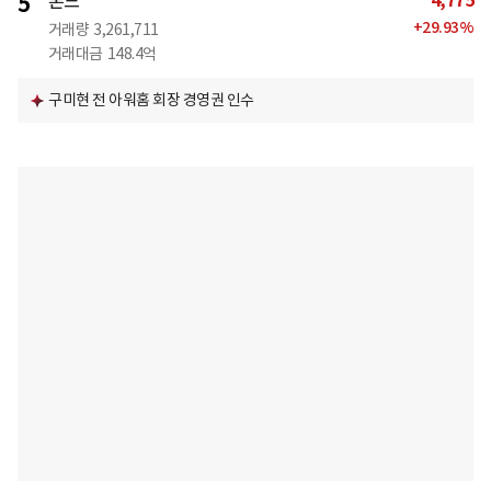
4,775
5
본느
+
29.93
%
거래량
3,261,711
거래대금
148.4억
구미현 전 아워홈 회장 경영권 인수