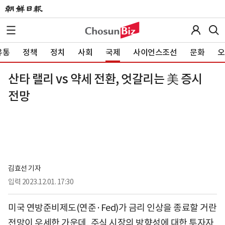
유통
정책
정치
사회
국제
사이언스조선
문화
오
산타 랠리 vs 약세 전환, 엇갈리는 美 증시
전망
김효선 기자
입력
2023.12.01. 17:30
미국 연방준비제도(연준·Fed)가 금리 인상을 종료할 거란
전망이 우세한 가운데, 주식 시장의 방향성에 대한 투자자