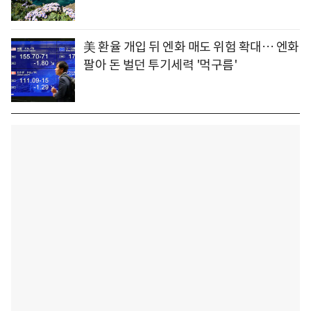
美 환율 개입 뒤 엔화 매도 위험 확대… 엔화
팔아 돈 벌던 투기세력 '먹구름'