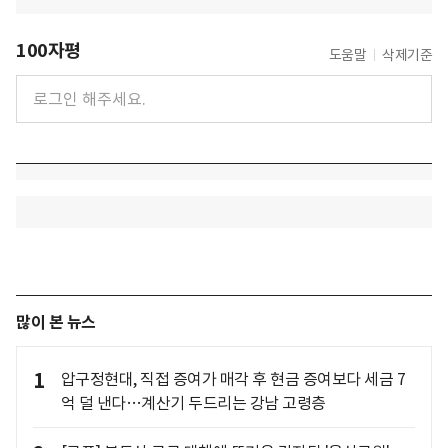
100자평
도움말
삭제기준
많이 본 뉴스
1
압구정현대, 직접 증여가 매각 후 현금 증여보다 세금 7
억 덜 낸다…계산기 두드리는 강남 고령층