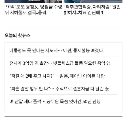
오늘의 핫뉴스
대통령도 못 만나는 지도자… 이란, 통제불능 빠졌다
전세계 3억명 귀 호강… 넷플릭스급 돌풍 일으킨 음악 앱
"저걸 왜 2배 주고 사지?"… 일본, 때아닌 아이폰 대란
"파혼 말할 엄두 안 나"… 주식으로 결혼자금 다 날린 女
벼 낱알 세다 풀썩… 공무원 목숨 앗아간 60년 관행