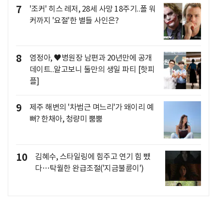
7
'조커' 히스 레저, 28세 사망 18주기..폴 워
커까지 '요절'한 별들 사인은?
8
염정아, ♥병원장 남편과 20년만에 공개
데이트..알고보니 둘만의 생일 파티 [핫피
플]
9
제주 해변의 '차범근 며느리'가 왜이리 예
뻐? 한채아, 청량미 뿜뿜
10
김혜수, 스타일링에 힘주고 연기 힘 뺐
다…탁월한 완급조절('지금불륜이')