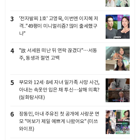
3
'전자발찌 1호' 고영욱, 이번엔 이지혜 저
격.."49평이 미니멀리즘? 많이 출세했구
나"
4
"故 서세원 떠난 뒤 연락 끊겼다"…서동
주, 동생과 절연 고백
5
부모와 12세·8세 자녀 일가족 사망 사건,
아내는 속옷만 입은 채 투신…살해 의혹?
(실화탐사대)
6
장동민, 아내 주유진 첫 공개에 사랑꾼 면
모 "여보가 제일 예쁘게 나왔어요" (미쓰
와이프)