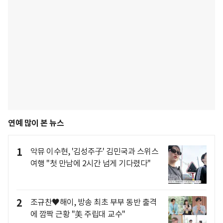
연예 많이 본 뉴스
1
악뮤 이수현, '김성주子' 김민국과 스위스
여행 "첫 만남에 2시간 넘게 기다렸다"
2
조규찬♥해이, 방송 최초 부부 동반 출격
에 깜짝 근황 "美 주립대 교수"