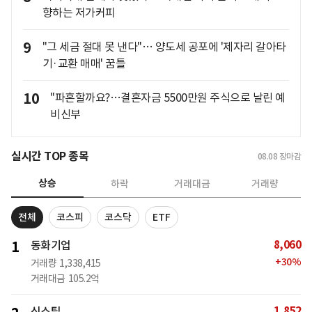
향하는 저가커피
9
"그 세금 절대 못 낸다"… 양도세 공포에 '제자리 갈아타
기·교환 매매' 꿈틀
10
"파혼할까요?…결혼자금 5500만원 주식으로 날린 예
비신부
실시간 TOP 종목
08.08
장마감
상승
하락
거래대금
거래량
전체
코스피
코스닥
ETF
8,060
1
동화기업
+
30
%
거래량
1,338,415
거래대금
105.2억
1,852
신스틸