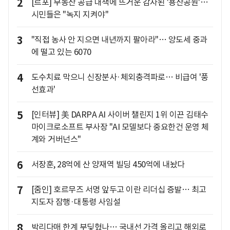
2
[르포] 부동산 공급 대책에 뜨거운 감자된 '용산공원'…
시민들은 "녹지 지켜야"
3
"직접 농사 안 지으면 내년까지 팔아라"… 양도세 중과
에 떨고 있는 6070
4
도수치료 막으니 신장분사·체외충격파로… 비급여 '풍
선효과'
5
[인터뷰] 美 DARPA AI 사이버 챌린지 1위 이끈 김태수
마이크로소프트 부사장 "AI 모델보다 중요한건 운영 체
계와 거버넌스"
6
서장훈, 28억에 산 양재역 빌딩 450억에 내놨다
7
[줌인] 호르무즈 서명 앞두고 이란 리더십 증발… 최고
지도자 잠행·대통령 사임설
8
박리다매 한계 부딪혔나… 국내선 가격 올리고 해외로