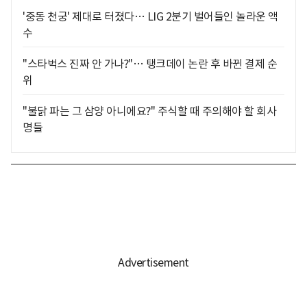
'중동 천궁' 제대로 터졌다… LIG 2분기 벌어들인 놀라운 액
수
"스타벅스 진짜 안 가나?"… 탱크데이 논란 후 바뀐 결제 순
위
"불닭 파는 그 삼양 아니에요?" 주식할 때 주의해야 할 회사
명들