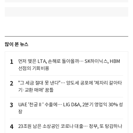
많이 본 뉴스
1
먼저 맺은 LTA, 손해로 돌아올까… SK하이닉스, HBM
선점의 기회비용
2
"그 세금 절대 못 낸다"… 양도세 공포에 '제자리 갈아타
기·교환 매매' 꿈틀
3
UAE '천궁Ⅱ' 수출에… LIG D&A, 2분기 영업익 30% 성
장
4
23조원 남은 소상공인 코로나 대출… 정부, 또 탕감하나