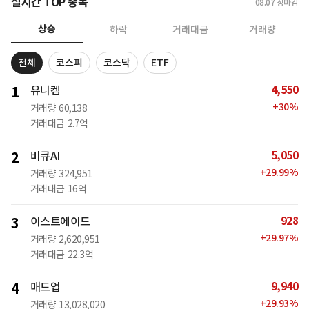
실시간 TOP 종목
08.07
장마감
상승
하락
거래대금
거래량
전체
코스피
코스닥
ETF
4,550
1
유니켐
+
30
%
거래량
60,138
거래대금
2.7억
5,050
2
비큐AI
+
29.99
%
거래량
324,951
거래대금
16억
928
3
이스트에이드
+
29.97
%
거래량
2,620,951
거래대금
22.3억
9,940
4
매드업
+
29.93
%
거래량
13,028,020