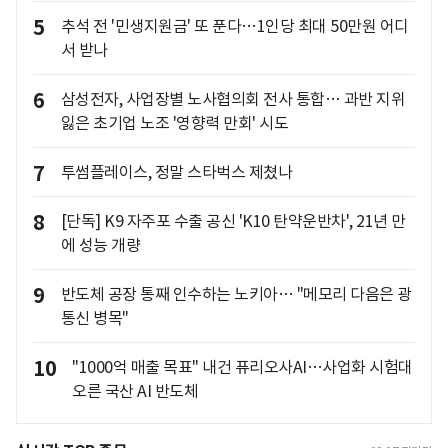
5
추석 전 '민생지원금' 또 푼다…1인당 최대 50만원 어디
서 받나
6
삼성전자, 사업장별 노사협의회 전사 통합… 과반 지위
잃은 초기업 노조 '영향력 만회' 시도
7
투썸플레이스, 정말 스타벅스 제쳤나
8
[단독] K9 자주포 수출 공신 'K10 탄약운반차', 21년 만
에 성능 개량
9
반도체 공장 통째 인수하는 노키아… "메모리 다음은 광
통신 병목"
10
"1000억 매출 목표" 내건 퓨리오사AI…사업화 시험대
오른 국산 AI 반도체