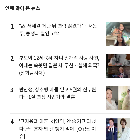
연예 많이 본 뉴스
1
"故 서세원 떠난 뒤 연락 끊겼다"…서동
주, 동생과 절연 고백
2
부모와 12세·8세 자녀 일가족 사망 사건,
아내는 속옷만 입은 채 투신…살해 의혹?
(실화탐사대)
3
반민정, 성추행 아픔 딛고 9월의 신부된
다…1살 연상 사업가와 결혼
4
'고지용과 이혼' 허양임, 안 숨기고 티냈
다..子 "혼자 밥 잘 챙겨 먹어"[Oh!쎈 이
슈]