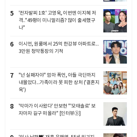
5
'전자발찌 1호' 고영욱, 이번엔 이지혜 저
격.."49평이 미니멀리즘? 많이 출세했구
나"
6
이시언, 원룸에서 25억 한강뷰 아파트로...
3만원 청약통장의 기적
7
"넌 실패자야" 엄마 폭언, 아들 극단까지
내몰았다...가족이라 못 피한 상처 ('결혼지
옥')
8
'악마가 이사왔다' 안보현 "'모태솔로' 보
자마자 길구 떠올라" [인터뷰③]