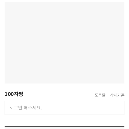
100자평
도움말
삭제기준