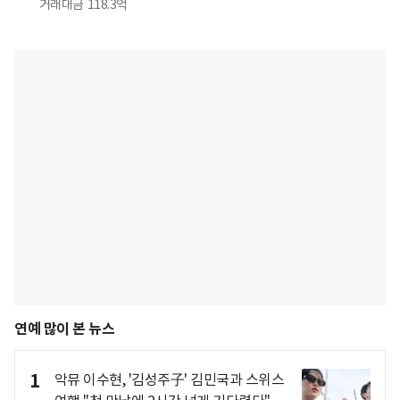
거래대금
118.3억
연예 많이 본 뉴스
1
악뮤 이수현, '김성주子' 김민국과 스위스