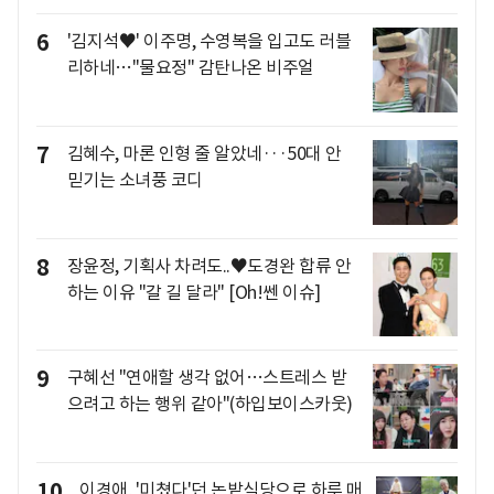
6
'김지석♥' 이주명, 수영복을 입고도 러블
리하네…"물요정" 감탄나온 비주얼
7
김혜수, 마론 인형 줄 알았네···50대 안
믿기는 소녀풍 코디
8
장윤정, 기획사 차려도..♥도경완 합류 안
하는 이유 "갈 길 달라" [Oh!쎈 이슈]
9
구혜선 "연애할 생각 없어…스트레스 받
으려고 하는 행위 같아"(하입보이스카웃)
10
이경애, '미쳤다'던 논밭식당으로 하루 매