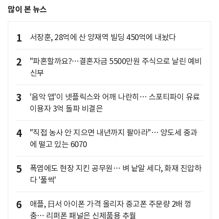
많이 본 뉴스
1
서장훈, 28억에 산 양재역 빌딩 450억에 내놨다
2
"파혼할까요?…결혼자금 5500만원 주식으로 날린 예비
신부
3
'음악 앱'이 넷플릭스와 어깨 나란히… 스포티파이 유료
이용자 3억 돌파 비결은
4
"직접 농사 안 지으면 내년까지 팔아라"… 양도세 중과
에 떨고 있는 6070
5
폭염에도 현장 지킨 공무원… 벼 낱알 세다, 화재 진압하
다 '풀썩'
6
애플, 日서 아이폰 가격 올리자 중고폰 주문량 2배 껑
충… 리퍼폰 패널은 신제품용 추월