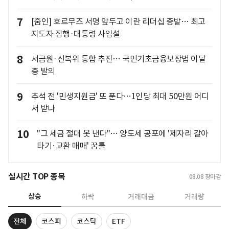
7
[줌인] 호르무즈 서명 앞두고 이란 리더십 증발… 최고
지도자 잠행·대통령 사임설
8
서금원·신복위 통합 추진… 국민기초금융보장법 이달
중 발의
9
추석 전 '민생지원금' 또 푼다…1인당 최대 50만원 어디
서 받나
10
"그 세금 절대 못 낸다"… 양도세 공포에 '제자리 갈아
타기·교환 매매' 꿈틀
실시간 TOP 종목
08.08
장마감
상승
하락
거래대금
거래량
전체
코스피
코스닥
ETF