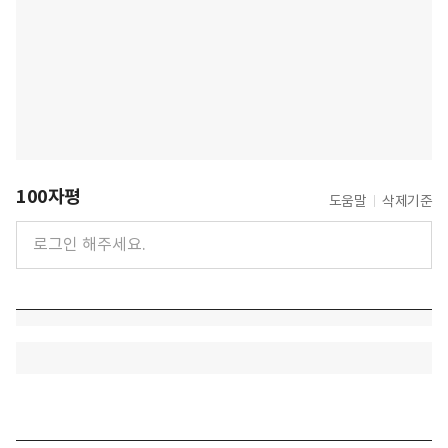
100자평
도움말
삭제기준