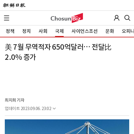
정책
정치
사회
국제
사이언스조선
문화
오피
美 7월 무역적자 650억달러… 전달比
2.0% 증가
최지희 기자
업데이트
2023.09.06. 23:02