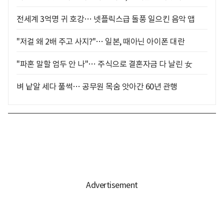
전세계 3억명 귀 호강… 넷플릭스급 돌풍 일으킨 음악 앱
"저걸 왜 2배 주고 사지?"… 일본, 때아닌 아이폰 대란
"파혼 말할 엄두 안 나"… 주식으로 결혼자금 다 날린 女
벼 낱알 세다 풀썩… 공무원 목숨 앗아간 60년 관행