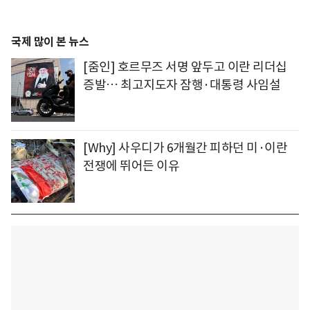
국제 많이 본 뉴스
[줌인] 호르무즈 서명 앞두고 이란 리더십
증발… 최고지도자 잠행·대통령 사임설
[Why] 사우디가 6개월간 피하던 미·이란
전쟁에 뛰어든 이유