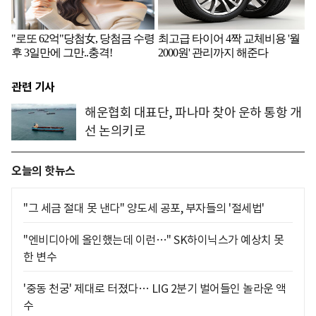
관련 기사
해운협회 대표단, 파나마 찾아 운하 통항 개
선 논의키로
오늘의 핫뉴스
"그 세금 절대 못 낸다" 양도세 공포, 부자들의 '절세법'
"엔비디아에 올인했는데 이런…" SK하이닉스가 예상치 못
한 변수
'중동 천궁' 제대로 터졌다… LIG 2분기 벌어들인 놀라운 액
수