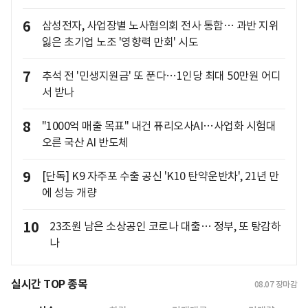
6
삼성전자, 사업장별 노사협의회 전사 통합… 과반 지위
잃은 초기업 노조 '영향력 만회' 시도
7
추석 전 '민생지원금' 또 푼다…1인당 최대 50만원 어디
서 받나
8
"1000억 매출 목표" 내건 퓨리오사AI…사업화 시험대
오른 국산 AI 반도체
9
[단독] K9 자주포 수출 공신 'K10 탄약운반차', 21년 만
에 성능 개량
10
23조원 남은 소상공인 코로나 대출… 정부, 또 탕감하
나
실시간 TOP 종목
08.07
장마감