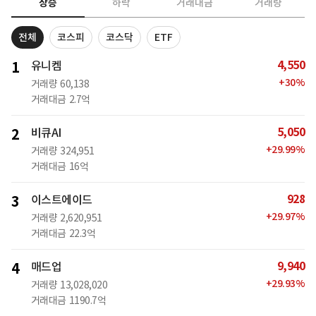
상승
하락
거래대금
거래량
전체
코스피
코스닥
ETF
4,550
1
유니켐
+
30
%
거래량
60,138
거래대금
2.7억
5,050
2
비큐AI
+
29.99
%
거래량
324,951
거래대금
16억
928
3
이스트에이드
+
29.97
%
거래량
2,620,951
거래대금
22.3억
9,940
4
매드업
+
29.93
%
거래량
13,028,020
거래대금
1190.7억