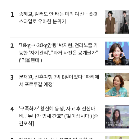
1
송혜교, 컬러도 안 타는 미의 여신…숏컷
스타일로 우아한 분위기
2
'78kg→-30kg감량' 박지현, 전라노출 가
능한 '자기관리'.."과거 사진은 공개불가"
('먹을텐데')
3
문채원, 신혼여행 7박 8일이었다 "파리에
서 포르투갈 예정"
4
'구족화가' 황신혜 동생, 사고 후 전신마
비.."누나가 밤새 간호" ('같이삽시다')[순
간포착]