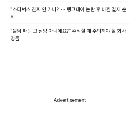
"스타벅스 진짜 안 가나?"… 탱크데이 논란 후 바뀐 결제 순
위
"불닭 파는 그 삼양 아니에요?" 주식할 때 주의해야 할 회사
명들