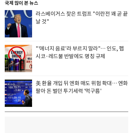
국제 많이 본 뉴스
라스베이거스 찾은 트럼프 "이란전 꽤 곧 끝
날 것"
"'에너지 음료'라 부르지 말라"… 인도, 펩
시코·레드불 반발에도 명칭 규제
美 환율 개입 뒤 엔화 매도 위험 확대… 엔화
팔아 돈 벌던 투기세력 '먹구름'