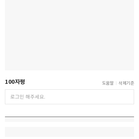
100자평
도움말
삭제기준