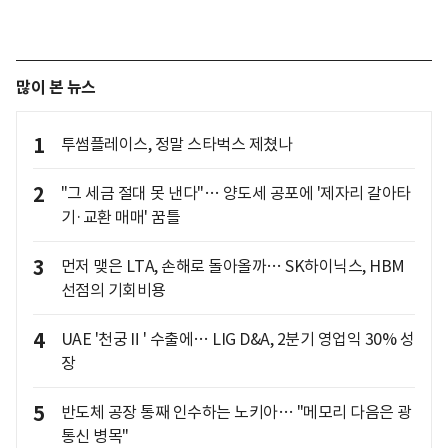
많이 본 뉴스
1
투썸플레이스, 정말 스타벅스 제쳤나
2
"그 세금 절대 못 낸다"… 양도세 공포에 '제자리 갈아타
기·교환 매매' 꿈틀
3
먼저 맺은 LTA, 손해로 돌아올까… SK하이닉스, HBM
선점의 기회비용
4
UAE '천궁Ⅱ' 수출에… LIG D&A, 2분기 영업익 30% 성
장
5
반도체 공장 통째 인수하는 노키아… "메모리 다음은 광
통신 병목"