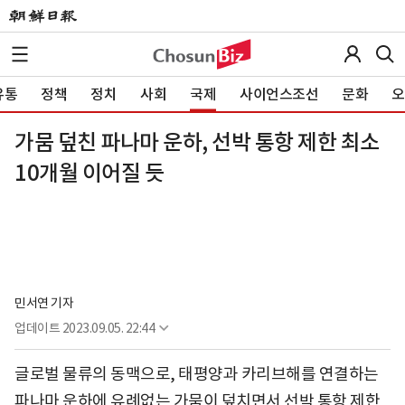
유통
정책
정치
사회
국제
사이언스조선
문화
오
가뭄 덮친 파나마 운하, 선박 통항 제한 최소
10개월 이어질 듯
민서연 기자
업데이트
2023.09.05. 22:44
글로벌 물류의 동맥으로, 태평양과 카리브해를 연결하는
파나마 운하에 유례없는 가뭄이 덮치면서 선박 통항 제한