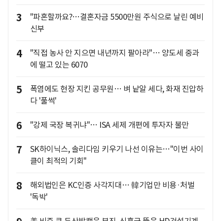
3
"파혼할까요?…결혼자금 5500만원 주식으로 날린 예비
신부
4
"직접 농사 안 지으면 내년까지 팔아라"… 양도세 중과
에 떨고 있는 6070
5
폭염에도 현장 지킨 공무원… 벼 낱알 세다, 화재 진압하
다 '풀썩'
6
"강제 국장 복귀냐"… ISA 세제 개편에 투자자 불만
7
SK하이닉스, 솔리다임 키우기 나선 이유는…"이번 사이
클이 최적의 기회"
8
해외법인은 KC인증 사각지대… 韓기업만 비용·처벌
'독박'