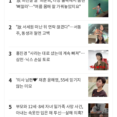
1
'故 최진실 딸' 최준희, 다낭 물속에서 뽐낸
'뼈말라'…"여름 몸매 잘 가꿔놓았지요"
2
"故 서세원 떠난 뒤 연락 끊겼다"…서동
주, 동생과 절연 고백
3
홍진경 "사라는 대로 샀는데 계속 빠져"…
삼전·닉스 손실 토로
4
'의사 남편♥' 재혼 윤해영, 55세 믿기지
않는 미모
5
부모와 12세·8세 자녀 일가족 사망 사건,
아내는 속옷만 입은 채 투신…살해 의혹?