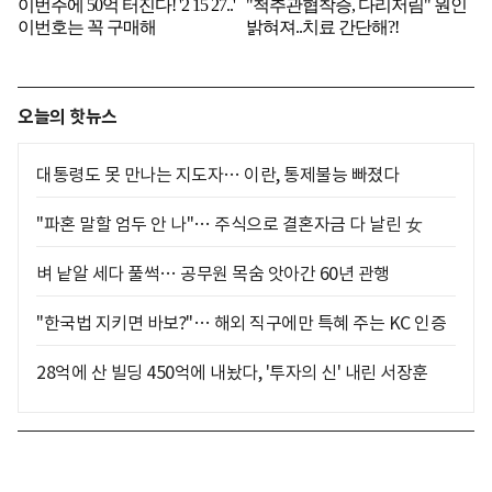
오늘의 핫뉴스
대통령도 못 만나는 지도자… 이란, 통제불능 빠졌다
"파혼 말할 엄두 안 나"… 주식으로 결혼자금 다 날린 女
벼 낱알 세다 풀썩… 공무원 목숨 앗아간 60년 관행
"한국법 지키면 바보?"… 해외 직구에만 특혜 주는 KC 인증
28억에 산 빌딩 450억에 내놨다, '투자의 신' 내린 서장훈