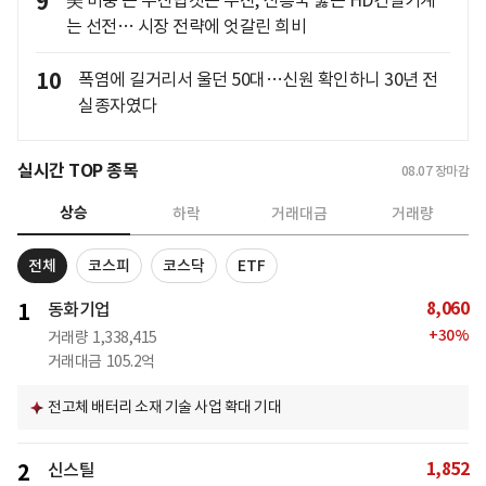
9
美 비중 큰 두산밥캣은 부진, 신흥국 뚫은 HD건설기계
는 선전… 시장 전략에 엇갈린 희비
10
폭염에 길거리서 울던 50대…신원 확인하니 30년 전
실종자였다
실시간 TOP 종목
08.07
장마감
상승
하락
거래대금
거래량
전체
코스피
코스닥
ETF
8,060
1
동화기업
+
30
%
거래량
1,338,415
거래대금
105.2억
전고체 배터리 소재 기술 사업 확대 기대
1,852
2
신스틸