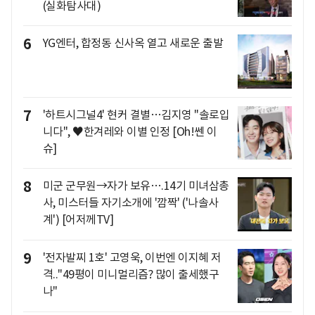
(실화탐사대)
6
YG엔터, 합정동 신사옥 열고 새로운 출발
7
'하트시그널4' 현커 결별…김지영 "솔로입
니다", ♥한겨레와 이별 인정 [Oh!쎈 이
슈]
8
미군 군무원→자가 보유….14기 미녀삼총
사, 미스터들 자기소개에 '깜짝' ('나솔사
계') [어저께TV]
9
'전자발찌 1호' 고영욱, 이번엔 이지혜 저
격.."49평이 미니멀리즘? 많이 출세했구
나"