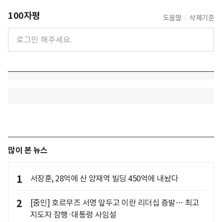
100자평
도움말
삭제기준
많이 본 뉴스
1
서장훈, 28억에 산 양재역 빌딩 450억에 내놨다
2
[줌인] 호르무즈 서명 앞두고 이란 리더십 증발… 최고
지도자 잠행·대통령 사임설