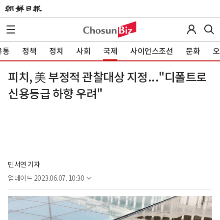
유통
정책
정치
사회
국제
사이언스조선
문화
오
피치, 美 부정적 관찰대상 지정..."디폴트로
신용등급 하향 우려"
민서연 기자
업데이트
2023.06.07. 10:30