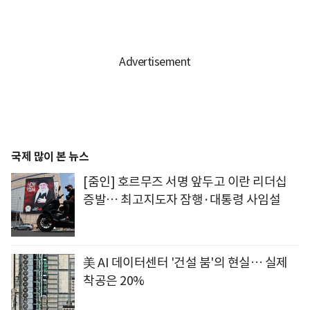
국제 많이 본 뉴스
[줌인] 호르무즈 서명 앞두고 이란 리더십
증발… 최고지도자 잠행·대통령 사임설
美 AI 데이터센터 '건설 붐'의 현실… 실제
착공은 20%