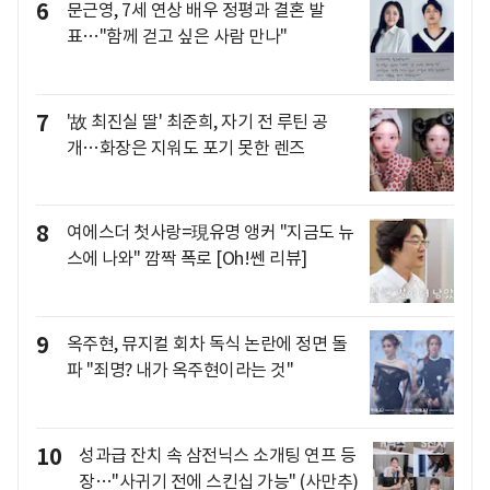
6
문근영, 7세 연상 배우 정평과 결혼 발
표…"함께 걷고 싶은 사람 만나"
7
'故 최진실 딸' 최준희, 자기 전 루틴 공
개…화장은 지워도 포기 못한 렌즈
8
여에스더 첫사랑=現유명 앵커 "지금도 뉴
스에 나와" 깜짝 폭로 [Oh!쎈 리뷰]
9
옥주현, 뮤지컬 회차 독식 논란에 정면 돌
파 "죄명? 내가 옥주현이라는 것"
10
성과급 잔치 속 삼전닉스 소개팅 연프 등
장…"사귀기 전에 스킨십 가능" (사만추)