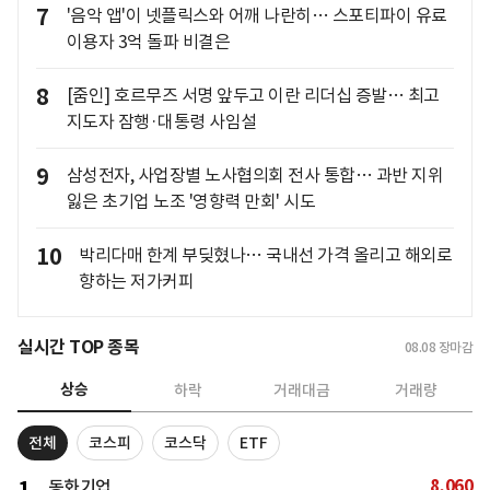
7
'음악 앱'이 넷플릭스와 어깨 나란히… 스포티파이 유료
이용자 3억 돌파 비결은
8
[줌인] 호르무즈 서명 앞두고 이란 리더십 증발… 최고
지도자 잠행·대통령 사임설
9
삼성전자, 사업장별 노사협의회 전사 통합… 과반 지위
잃은 초기업 노조 '영향력 만회' 시도
10
박리다매 한계 부딪혔나… 국내선 가격 올리고 해외로
향하는 저가커피
실시간 TOP 종목
08.08
장마감
상승
하락
거래대금
거래량
전체
코스피
코스닥
ETF
8,060
동화기업