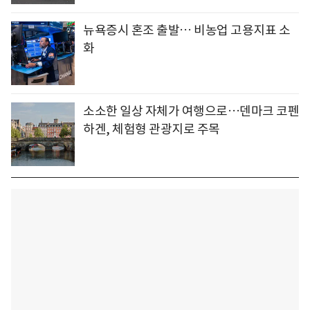
뉴욕증시 혼조 출발… 비농업 고용지표 소
화
소소한 일상 자체가 여행으로…덴마크 코펜
하겐, 체험형 관광지로 주목