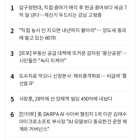
1
압구정현대, 직접 증여가 매각 후 현금 증여보다 세금 7
억 덜 낸다…계산기 두드리는 강남 고령층
2
"직접 농사 안 지으면 내년까지 팔아라"… 양도세 중과
에 떨고 있는 6070
3
[르포] 부동산 공급 대책에 뜨거운 감자된 '용산공원'…
시민들은 "녹지 지켜야"
4
도수치료 막으니 신장분사·체외충격파로… 비급여 '풍
선효과'
5
서장훈, 28억에 산 양재역 빌딩 450억에 내놨다
6
[인터뷰] 美 DARPA AI 사이버 챌린지 1위 이끈 김태수
마이크로소프트 부사장 "AI 모델보다 중요한건 운영 체
계와 거버넌스"