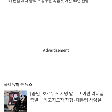
벼 낱알 세다 풀썩… 공무원 목숨 앗아간 60년 관행
국제 많이 본 뉴스
[줌인] 호르무즈 서명 앞두고 이란 리더십
증발… 최고지도자 잠행·대통령 사임설