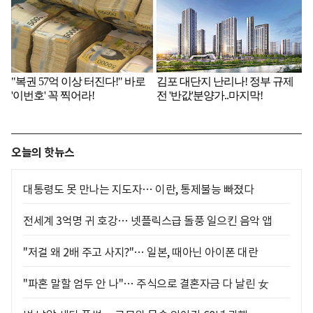
오늘의 핫뉴스
대통령도 못 만나는 지도자… 이란, 통제불능 빠졌다
전세계 3억명 귀 호강… 넷플릭스급 돌풍 일으킨 음악 앱
"저걸 왜 2배 주고 사지?"… 일본, 때아닌 아이폰 대란
"파혼 말할 엄두 안 나"… 주식으로 결혼자금 다 날린 女