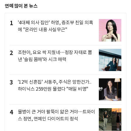
연예 많이 본 뉴스
1
'4대째 의사 집안' 하영, 증조부 친일 의혹
에 "온라인 내용 사실무근"
2
조현아, 요요 싹 지웠네…정장 자태로 뽐
낸 '슬림 몸매'와 시크 매력
3
'12억 신혼집' 서동주, 주식은 망한건가..
하이닉스 259만원 물렸다 "매일 비명"
4
물병이 큰 거야 팔뚝이 얇은 거야…트와이
스 정연, 연예인 다이어트의 정석