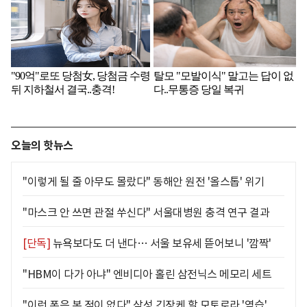
오늘의 핫뉴스
"이렇게 될 줄 아무도 몰랐다" 동해안 원전 '올스톱' 위기
"마스크 안 쓰면 관절 쑤신다" 서울대병원 충격 연구 결과
[단독]
뉴욕보다도 더 낸다… 서울 보유세 뜯어보니 '깜짝'
"HBM이 다가 아냐" 엔비디아 홀린 삼전닉스 메모리 세트
"이런 폰은 본 적이 없다" 삼성 긴장케 할 모토로라 '역습'