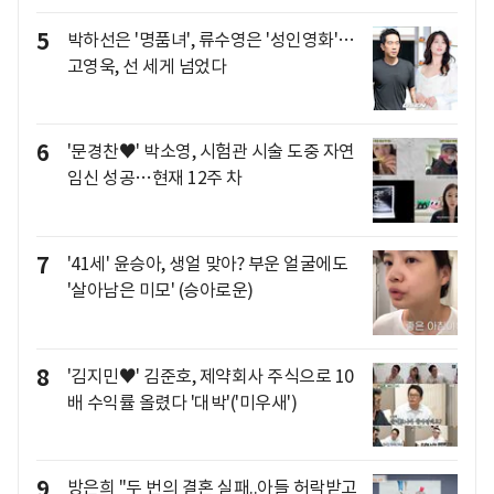
5
박하선은 '명품녀', 류수영은 '성인영화'…
고영욱, 선 세게 넘었다
6
'문경찬♥' 박소영, 시험관 시술 도중 자연
임신 성공…현재 12주 차
7
'41세' 윤승아, 생얼 맞아? 부운 얼굴에도
'살아남은 미모' (승아로운)
8
'김지민♥' 김준호, 제약회사 주식으로 10
배 수익률 올렸다 '대박'('미우새')
9
방은희 "두 번의 결혼 실패..아들 허락받고