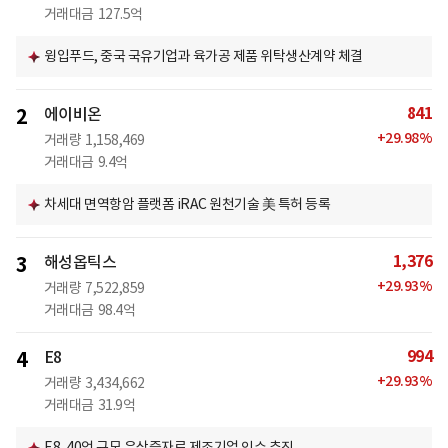
거래대금
127.5억
윙입푸드, 중국 국유기업과 육가공 제품 위탁생산계약 체결
841
2
에이비온
+
29.98
%
거래량
1,158,469
거래대금
9.4억
차세대 면역항암 플랫폼 iRAC 원천기술 美 특허 등록
1,376
3
해성옵틱스
+
29.93
%
거래량
7,522,859
거래대금
98.4억
994
4
E8
+
29.93
%
거래량
3,434,662
거래대금
31.9억
E8, 40억 규모 유상증자로 제조기업 인수 추진