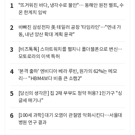
1
"뜨거워진 바다, 냉각수로 불안"… 동해안 원전 벨트, 수
온 한계치 임박
2
바빠진 삼성전자 美 테일러 공장 '타임라인'…"연내 가
동, 내년 양산 확대 계획 윤곽"
3
[비즈톡톡] 스마트워치를 펼치니 폴더블폰으로 변신…
모토로라의 이색 특허
4
'본격 출하' 엔비디아 베라 루빈, 원가의 62%는 메모
리… "HBM4보다 비중 큰 소캠2"
5
[당신의 생각은] 집 2채 부부도 청약 허용? 1인가구 "싱
글세 매기나"
6
[100세 과학] 대기 오염이 관절염 악화시킨다…서울대
병원 연구 결과