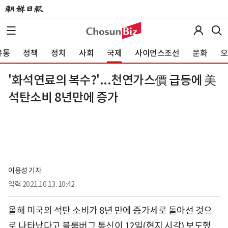
유통
정책
정치
사회
국제
사이언스조선
문화
오
'화석연료의 복수?'...천연가스價 급등에 美
석탄소비 8년만에 증가
이용성 기자
입력
2021.10.13. 10:42
올해 미국의 석탄 소비가 8년 만에 증가세로 돌아선 것으
로 나타났다고 블룸버그 통신이 12일(현지 시각) 보도했