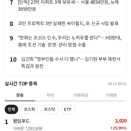
7
[단독] 23억 아파트 3채 보유세… 서울 4854만원, 뉴욕
3959만원
8
코인 프로젝트 3번 실패한 싸이월드, 또 신규 사업 발표
9
"한화는 조선소 인수, 우리는 노하우를 판다"… HD현대,
美에 조선 기술·운영·관리 방법 수출
10
김건희 "영부인들 수사 다 했나"…김기현 부부 재판서
특검과 설전
실시간 TOP 종목
08.10
장마감
상승
하락
거래대금
거래량
전체
코스피
코스닥
ETF
2,020
1
윙입푸드
+
29.99
%
거래량
7,083,898