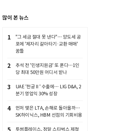
많이 본 뉴스
1
"그 세금 절대 못 낸다"… 양도세 공
포에 '제자리 갈아타기·교환 매매'
꿈틀
2
추석 전 '민생지원금' 또 푼다…1인
당 최대 50만원 어디서 받나
3
UAE '천궁Ⅱ' 수출에… LIG D&A, 2
분기 영업익 30% 성장
4
먼저 맺은 LTA, 손해로 돌아올까…
SK하이닉스, HBM 선점의 기회비용
5
투썸플레이스, 정말 스타벅스 제쳤