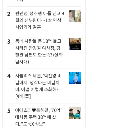
2
반민정, 성추행 아픔 딛고 9
월의 신부된다…1살 연상
사업가와 결혼
3
동네 사람들 돈 18억 들고
사라진 안경원 여사장, 경
찰관 남편도 한통속? (실화
탐사대)
4
샤를리즈 테론, '박진영 비
닐바지' 생각나는 비닐치
마..이걸 이렇게 소화해?
[핫피플]
5
여에스더♥홍혜걸, '70억'
대치동 주택 38억에 샀
다.."도둑X 심보"