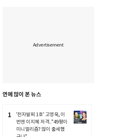
연예 많이 본 뉴스
1
'전자발찌 1호' 고영욱, 이
번엔 이지혜 저격.."49평이
미니멀리즘? 많이 출세했
구나"