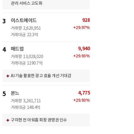
관리 서비스 고도화
928
3
이스트에이드
+
29.97
%
거래량
2,620,951
거래대금
22.3억
9,940
4
매드업
+
29.93
%
거래량
13,028,020
거래대금
1190.7억
AI 기술 활용한 광고 효율 개선 기대감
4,775
5
본느
+
29.93
%
거래량
3,261,711
거래대금
148.4억
구미현 전 아워홈 회장 경영권 인수