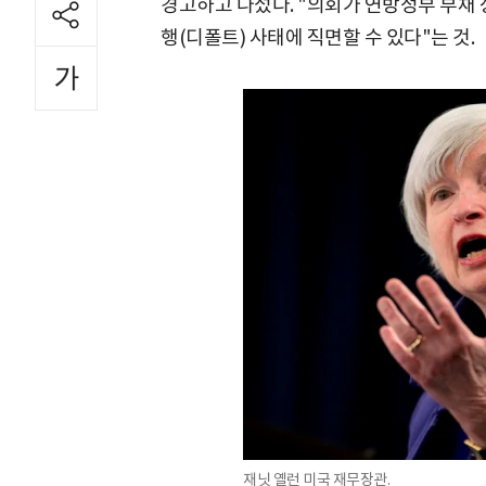
경고하고 나섰다. "의회가 연방정부 부채 
행(디폴트) 사태에 직면할 수 있다"는 것.
재닛 옐런 미국 재무장관.