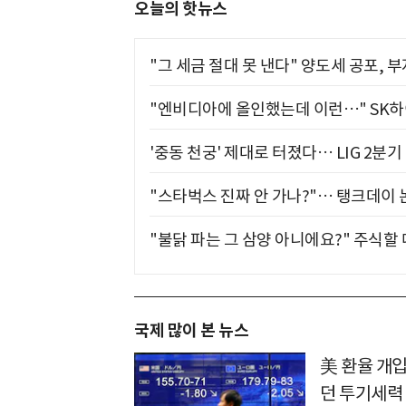
오늘의 핫뉴스
"그 세금 절대 못 낸다" 양도세 공포, 
"엔비디아에 올인했는데 이런…" SK
'중동 천궁' 제대로 터졌다… LIG 2분
"스타벅스 진짜 안 가나?"… 탱크데이 
"불닭 파는 그 삼양 아니에요?" 주식할
국제 많이 본 뉴스
美 환율 개입
던 투기세력 