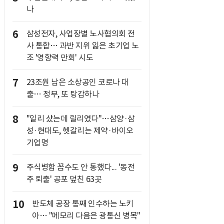
나
6
삼성전자, 사업장별 노사협의회 전
사 통합… 과반 지위 잃은 초기업 노
조 '영향력 만회' 시도
7
23조원 남은 소상공인 코로나 대
출… 정부, 또 탕감하나
8
"일리 샀는데 릴리였다"…삼양·삼
성·현대도, 헷갈리는 제약·바이오
기업명
9
주식병합 꼼수도 안 통했다... '동전
주 퇴출' 공포 덮친 63곳
10
반도체 공장 통째 인수하는 노키
아… "메모리 다음은 광통신 병목"