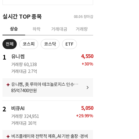
실시간 TOP 종목
08.06
장마감
상승
하락
거래대금
거래량
전체
코스피
코스닥
ETF
4,550
1
유니켐
+
30
%
거래량
60,138
거래대금
2.7억
유니켐, 美 루미아 테크놀로지스 인수…
85억7400만원
5,050
2
비큐AI
+
29.99
%
거래량
324,951
거래대금
16억
비즈플레이와 전략적 제휴, AI 기반 출장·경비