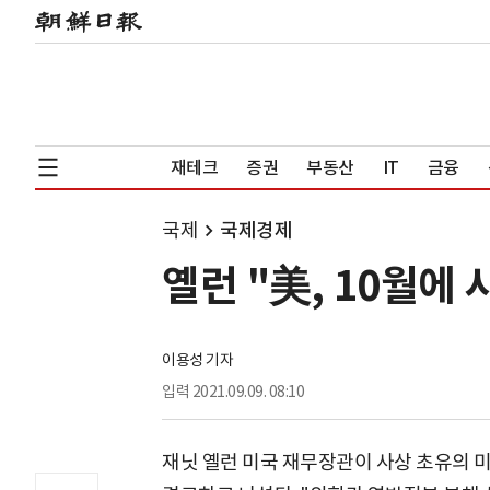
재테크
증권
부동산
IT
금융
국제
국제경제
옐런 "美, 10월에
이용성 기자
입력
2021.09.09. 08:10
재닛 옐런 미국 재무장관이 사상 초유의 