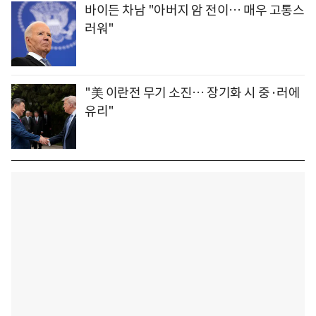
바이든 차남 "아버지 암 전이… 매우 고통스
러워"
"美 이란전 무기 소진… 장기화 시 중·러에
유리"