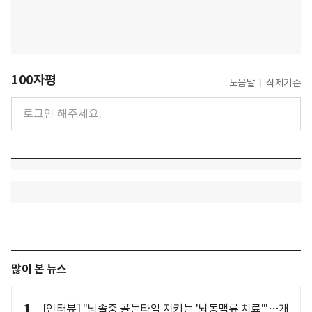
100자평
도움말
삭제기준
많이 본 뉴스
1
[인터뷰] "뇌졸중 골든타임 지키는 '뇌동맥류 치료'"…개