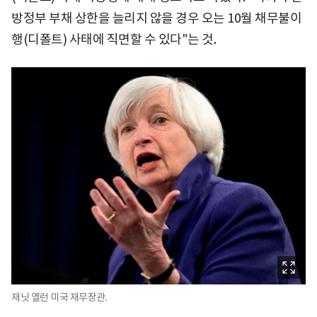
방정부 부채 상한을 늘리지 않을 경우 오는 10월 채무불이
행(디폴트) 사태에 직면할 수 있다"는 것.
재닛 옐런 미국 재무장관.