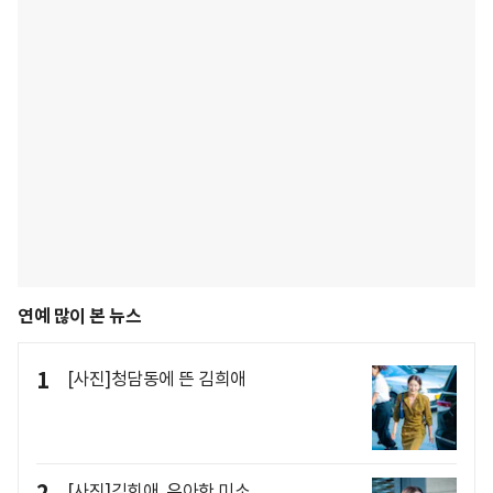
연예 많이 본 뉴스
1
[사진]청담동에 뜬 김희애
2
[사진]김희애, 우아한 미소