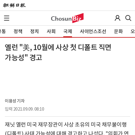
유통
정책
정치
사회
국제
사이언스조선
문화
오
옐런 "美, 10월에 사상 첫 디폴트 직면
가능성" 경고
이용성 기자
입력
2021.09.09. 08:10
재닛 옐런 미국 재무장관이 사상 초유의 미국 채무불이행
(디폴트) 사태 가능성에 대해 경고하고 나섰다. "의회가 연