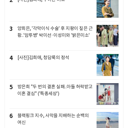
3
양희은, '각막이식 수술' 후 지팡이 짚은 근
황..'암투병' 박미선·이성미와 '밝은미소'
4
[사진]김희애, 청담룩의 정석
5
방은희 "두 번의 결혼 실패..아들 허락받고
이혼 결심" ('특종세상')
6
블랙핑크 지수, 사막을 지배하는 순백의
여신