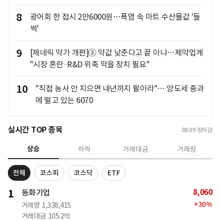
8
광어회 한 접시 2만6000원…폭염 속 마트 수산물값 '들
썩'
9
[제네릭 약가 개편]③ 약값 낮춘다고 끝 아냐…제약업계
"시장 혼란·R&D 위축 막을 장치 필요"
10
"직접 농사 안 지으면 내년까지 팔아라"… 양도세 중과
에 떨고 있는 6070
실시간 TOP 종목
08.09
장마감
상승
하락
거래대금
거래량
전체
코스피
코스닥
ETF
8,060
1
동화기업
+
30
%
거래량
1,338,415
거래대금
105.2억