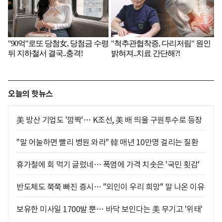
오늘의 핫뉴스
美 방산 기업도 '깜짝'… K조선, 美 배 띄울 구원투수로 등장
"말 어눌하면 빨리 병원 와라" 韓 매년 10만명 걸리는 질환
휴가철에 회 먹기 글렀네… 폭염에 가격 치솟은 '국민 횟감'
반도체도 쭉쭉 빠진 증시… "외인이 우리 희망" 말 나온 이유
보유한 미사일 1700발 뿐… 바닥 보인다는 美 무기고 '위태'