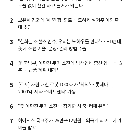
두술 없이 혈관 타고 들어가 막는다
2
보유세 강화에 '세 낀 집' 퇴로… 토허제 실거주 예외 확
대 추진
3
"한화는 조선소 인수, 우리는 노하우를 판다"… HD현대,
美에 조선 기술·운영·관리 방법 수출
4
美 국방부, 이란전 무기 소진에 방산업체 증산 압박… "3
주 내 납품 계획 내라"
5
[르포] 사람 대신 로봇 1000대가 '척척'… 롯데마트,
2000억 '제타 스마트센터' 가동
6
"美 이란전 무기 소진… 장기화 시 중·러에 유리"
7
하이닉스 목표주가 26만→12만원... 외국계 리포트에 개
미들 발칵