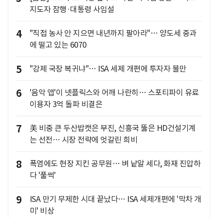
지도자 잠행·대통령 사임설
4
"직접 농사 안 지으면 내년까지 팔아라"… 양도세 중과
에 떨고 있는 6070
5
"강제 국장 복귀냐"… ISA 세제 개편에 투자자 불만
6
'음악 앱'이 넷플릭스와 어깨 나란히… 스포티파이 유료
이용자 3억 돌파 비결은
7
美 비중 큰 두산밥캣은 부진, 신흥국 뚫은 HD건설기계
는 선전… 시장 전략에 엇갈린 희비
8
폭염에도 현장 지킨 공무원… 벼 낱알 세다, 화재 진압하
다 '풀썩'
9
ISA 만기 무제한 시대 끝났다… ISA 세제개편에 '막차 개
미' 비상