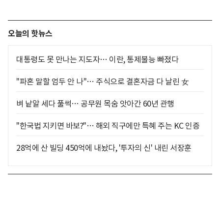
오늘의 핫뉴스
대통령도 못 만나는 지도자… 이란, 통제불능 빠졌다
"파혼 말할 엄두 안 나"… 주식으로 결혼자금 다 날린 女
벼 낱알 세다 풀썩… 공무원 목숨 앗아간 60년 관행
"한국법 지키면 바보?"… 해외 직구에만 특혜 주는 KC 인증
28억에 산 빌딩 450억에 내놨다, '투자의 신' 내린 서장훈