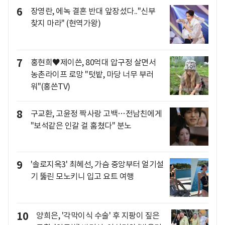
6
장영란, 에녹 결혼 반대 앞장섰다.."신부
찾지 마라" (현역가왕)
7
홍현희♥제이쓴, 80억대 압구정 살면서
농촌라이프 로망 "텃밭, 마당 너무 부러
워"(홍쓴TV)
8
구교환, 고윤정 짝사랑 고백…전남친에게
"보석같은 인갈 걸 훔쳤다" 분노
9
'솔로지옥3' 최혜선, 가슴 중앙부터 얼기설
기 뚫린 모노키니 입고 요트 여행
10
양희은, '각막이식 수술' 후 지팡이 짚은