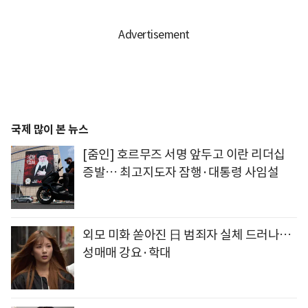
국제 많이 본 뉴스
[줌인] 호르무즈 서명 앞두고 이란 리더십
증발… 최고지도자 잠행·대통령 사임설
외모 미화 쏟아진 日 범죄자 실체 드러나…
성매매 강요·학대