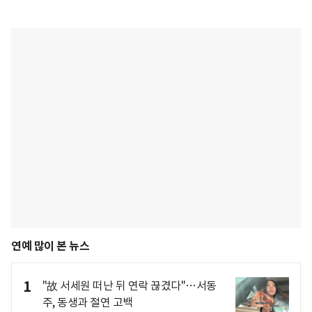
연예 많이 본 뉴스
1
"故 서세원 떠난 뒤 연락 끊겼다"…서동
주, 동생과 절연 고백