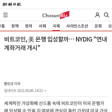
유통
정책
정치
사회
국제
사이언스조선
문화
오
비트코인, 美 은행 입성할까… NYDIG "연내
계좌거래 개시"
황민규 기자
업데이트
2021.05.06. 14:31
세계적인 가상화폐 신드롬 속에 비트코인이 미국 은행가
에 입성할 수 있을 지 여부에 관심이 쏠린 가운데 미국 가상