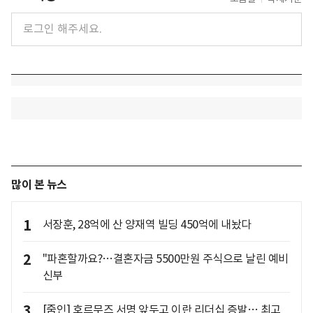
많이 본 뉴스
1
서장훈, 28억에 산 양재역 빌딩 450억에 내놨다
2
"파혼할까요?…결혼자금 5500만원 주식으로 날린 예비
신부
3
[줌인] 호르무즈 서명 앞두고 이란 리더십 증발… 최고