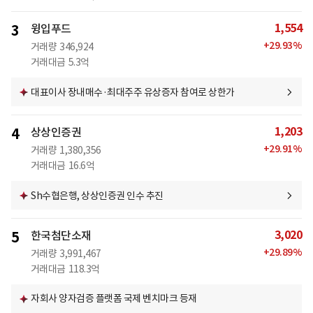
1,554
3
윙입푸드
+
29.93
%
거래량
346,924
거래대금
5.3억
대표이사 장내매수·최대주주 유상증자 참여로 상한가
1,203
4
상상인증권
+
29.91
%
거래량
1,380,356
거래대금
16.6억
Sh수협은행, 상상인증권 인수 추진
3,020
5
한국첨단소재
+
29.89
%
거래량
3,991,467
거래대금
118.3억
자회사 양자검증 플랫폼 국제 벤치마크 등재