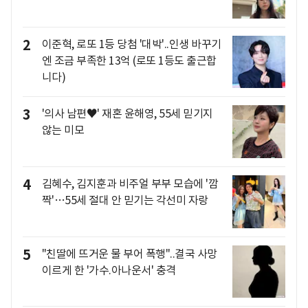
2
이준혁, 로또 1등 당첨 '대박'..인생 바꾸기
엔 조금 부족한 13억 (로또 1등도 출근합
니다)
3
'의사 남편♥' 재혼 윤해영, 55세 믿기지
않는 미모
4
김혜수, 김지훈과 비주얼 부부 모습에 '깜
짝'…55세 절대 안 믿기는 각선미 자랑
5
"친딸에 뜨거운 물 부어 폭행"..결국 사망
이르게 한 '가수.아나운서' 충격