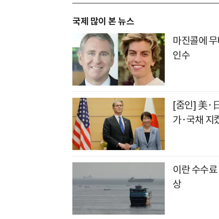
국제 많이 본 뉴스
마진콜에 무너
인수
[줌인] 美·
가·국채 지
이란 수수료
상