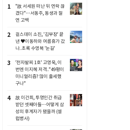
1
"故 서세원 떠난 뒤 연락 끊
겼다"…서동주, 동생과 절
연 고백
2
걸스데이 소진, '김부장' 끝
낸 ♥이동하와 여름휴가 갔
나..초록 수영복 '눈길'
3
'전자발찌 1호' 고영욱, 이
번엔 이지혜 저격.."49평이
미니멀리즘? 많이 출세했
구나"
4
故 이건희, 투명인간 취급
받던 셋째아들…어떻게 삼
성의 후계자가 됐을까 (셀
럽병사)