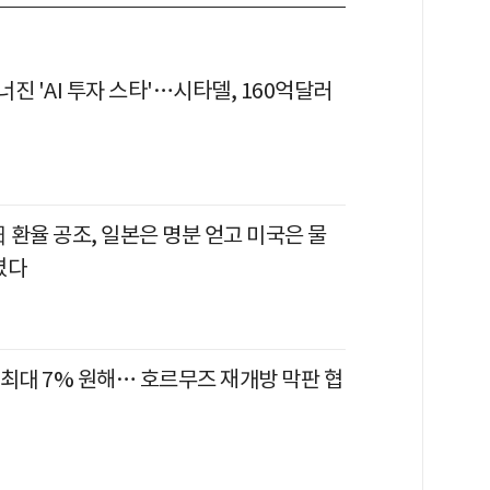
진 'AI 투자 스타'…시타델, 160억달러
日 환율 공조, 일본은 명분 얻고 미국은 물
켰다
 최대 7% 원해… 호르무즈 재개방 막판 협