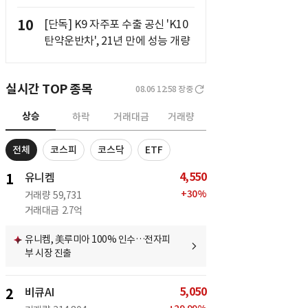
10
[단독] K9 자주포 수출 공신 'K10
탄약운반차', 21년 만에 성능 개량
실시간 TOP 종목
08.06 12:58
장중
상승
하락
거래대금
거래량
전체
코스피
코스닥
ETF
4,550
1
유니켐
+
30
%
거래량
59,731
거래대금
2.7억
유니켐, 美루미아 100% 인수…전자피
부 시장 진출
5,050
2
비큐AI