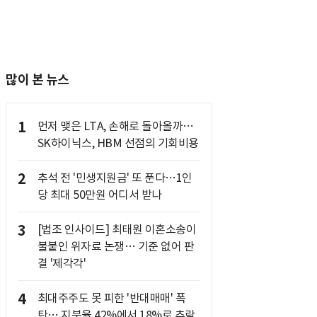
많이 본 뉴스
1
먼저 맺은 LTA, 손해로 돌아올까…
SK하이닉스, HBM 선점의 기회비용
2
추석 전 '민생지원금' 또 푼다…1인
당 최대 50만원 어디서 받나
3
[법조 인사이드] 최태원 이혼소송이
불붙인 위자료 논쟁… 기준 없어 판
결 '제각각'
4
최대주주도 못 피한 '반대매매' 폭
탄… 지분율 42%에서 18%로 추락