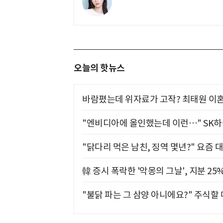
오늘의 핫뉴스
바람폈는데 위자료가 고작? 최태원 이혼
"엔비디아에 올인했는데 이런…" SK
"닭다리 먹은 남친, 징역 몇년?" 요즘 
韓 증시 폭락한 '악몽의 그날', 지분 2
"불닭 파는 그 삼양 아니에요?" 주식할