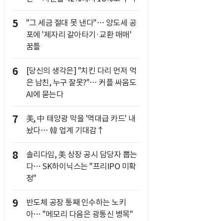
5
"그 세금 절대 못 낸다"… 양도세 공
포에 '제자리 갈아타기·교환 매매'
꿈틀
6
[당신의 생각은] "치킨 다리 먼저 먹
은 남친, 누구 잘못?"… 커플 싸움도
AI에 묻는다
7
美, 中 태양광 막을 '역대급 카드' 내
놨다… 韓 업계 기대감↑
8
솔리다임, 美 상장 공시 담당자 뽑는
다… SK하이닉스는 "프리IPO 미확
정"
9
반도체 공장 통째 인수하는 노키
아… "메모리 다음은 광통신 병목"