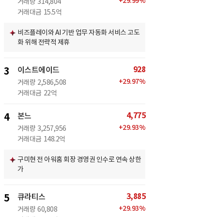
+
29.99
%
거래량
314,804
거래대금
15.5억
비즈플레이와 AI 기반 업무 자동화 서비스 고도
화 위해 전략적 제휴
928
3
이스트에이드
+
29.97
%
거래량
2,586,508
거래대금
22억
4,775
4
본느
+
29.93
%
거래량
3,257,956
거래대금
148.2억
구미현 전 아워홈 회장 경영권 인수로 연속 상한
가
3,885
5
큐라티스
+
29.93
%
거래량
60,808