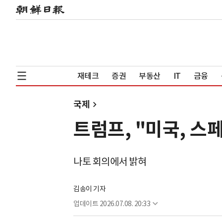
재테크
증권
부동산
IT
금융
국제
트럼프, "미국, 스
나토 회의에서 밝혀
김송이 기자
업데이트
2026.07.08. 20:33