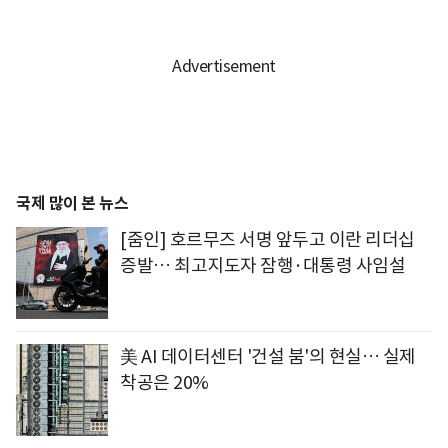
국제 많이 본 뉴스
[줌인] 호르무즈 서명 앞두고 이란 리더십
증발… 최고지도자 잠행·대통령 사임설
美 AI 데이터센터 '건설 붐'의 현실… 실제
착공은 20%