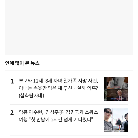
연예 많이 본 뉴스
1
부모와 12세·8세 자녀 일가족 사망 사건,
아내는 속옷만 입은 채 투신…살해 의혹?
(실화탐사대)
2
악뮤 이수현, '김성주子' 김민국과 스위스
여행 "첫 만남에 2시간 넘게 기다렸다"