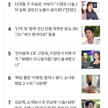
3
15개월 子 하늘로..박보미 "시험관 시술 1
차 실패..참았던 눈물이 쏟아졌다"[전문]
4
'17억 빚' 함께 견딘 친母 애틋한 효심..MC
그리 "제가 챙겨야죠" 뭉클
5
'전자발찌 1호' 고영욱, 이번엔 이지혜 저
격.."49평이 미니멀리즘? 많이 출세했구
나"
6
'폐암 졸업' 이혜영, 할머니 됐다..손녀랑
배깔고 누워 "사랑해"
7
김상혁, 소개팅녀 첫 만남에 '시술+담배'
언급..송해나 "분위기 망쳐" 경악 [순간포