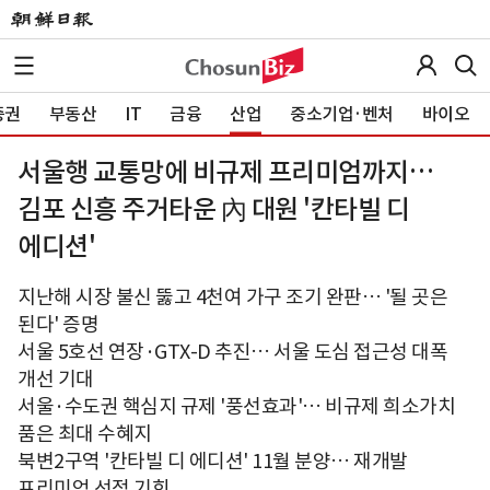
증권
부동산
IT
금융
산업
중소기업·벤처
바이오
서울행 교통망에 비규제 프리미엄까지…
김포 신흥 주거타운 內 대원 '칸타빌 디
에디션'
지난해 시장 불신 뚫고 4천여 가구 조기 완판… '될 곳은
된다' 증명
서울 5호선 연장·GTX-D 추진… 서울 도심 접근성 대폭
개선 기대
서울·수도권 핵심지 규제 '풍선효과'… 비규제 희소가치
품은 최대 수혜지
북변2구역 '칸타빌 디 에디션' 11월 분양… 재개발
프리미엄 선점 기회