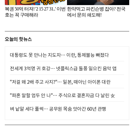
오늘의 핫뉴스
대통령도 못 만나는 지도자… 이란, 통제불능 빠졌다
전세계 3억명 귀 호강… 넷플릭스급 돌풍 일으킨 음악 앱
"저걸 왜 2배 주고 사지?"… 일본, 때아닌 아이폰 대란
"파혼 말할 엄두 안 나"… 주식으로 결혼자금 다 날린 女
벼 낱알 세다 풀썩… 공무원 목숨 앗아간 60년 관행