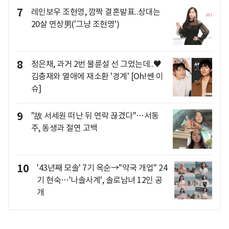
7
레인보우 조현영, 깜짝 결혼발표..상대는
20살 연상男('그냥 조현영')
8
정은채, 과거 2번 불륜설 선 그었는데..♥
김충재와 열애에 재소환 '경계' [Oh!쎈 이
슈]
9
"故 서세원 떠난 뒤 연락 끊겼다"…서동
주, 동생과 절연 고백
10
'43년째 모솔' 7기 옥순→"약국 개업" 24
기 현숙…'나솔사계', 솔로남녀 12인 공
개