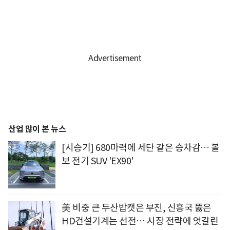
산업 많이 본 뉴스
[시승기] 680마력에 세단 같은 승차감… 볼
보 전기 SUV 'EX90'
美 비중 큰 두산밥캣은 부진, 신흥국 뚫은
HD건설기계는 선전… 시장 전략에 엇갈린