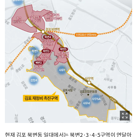
현재 김포 북변동 일대에서는 북변2·3·4·5구역이 연달아