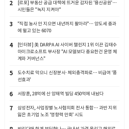
2
[르포] 부동산 공급 대책에 뜨거운 감자된 '용산공원'…
시민들은 "녹지 지켜야"
3
"직접 농사 안 지으면 내년까지 팔아라"… 양도세 중과
에 떨고 있는 6070
4
[인터뷰] 美 DARPA AI 사이버 챌린지 1위 이끈 김태수
마이크로소프트 부사장 "AI 모델보다 중요한건 운영 체
계와 거버넌스"
5
도수치료 막으니 신장분사·체외충격파로… 비급여 '풍
선효과'
6
서장훈, 28억에 산 양재역 빌딩 450억에 내놨다
7
삼성전자, 사업장별 노사협의회 전사 통합… 과반 지위
잃은 초기업 노조 '영향력 만회' 시도
박리다매 한계 부딪혔나… 국내선 가격 올리고 해외로