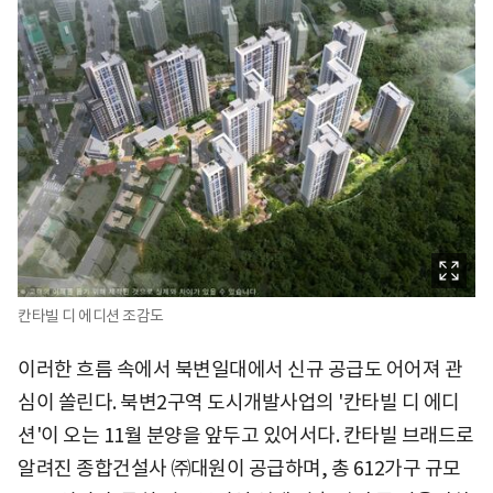
칸타빌 디 에디션 조감도
이러한 흐름 속에서 북변일대에서 신규 공급도 어어져 관
심이 쏠린다. 북변2구역 도시개발사업의 '칸타빌 디 에디
션'이 오는 11월 분양을 앞두고 있어서다. 칸타빌 브래드로
알려진 종합건설사 ㈜대원이 공급하며, 총 612가구 규모