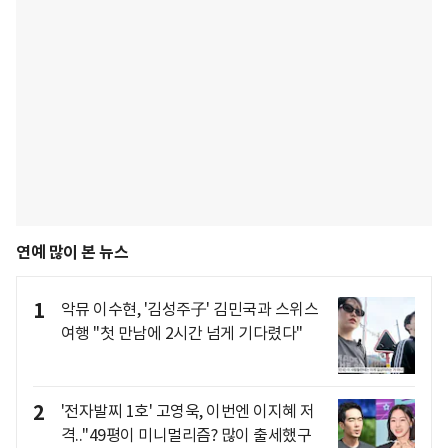
연예 많이 본 뉴스
1
악뮤 이수현, '김성주子' 김민국과 스위스
여행 "첫 만남에 2시간 넘게 기다렸다"
2
'전자발찌 1호' 고영욱, 이번엔 이지혜 저
격.."49평이 미니멀리즘? 많이 출세했구