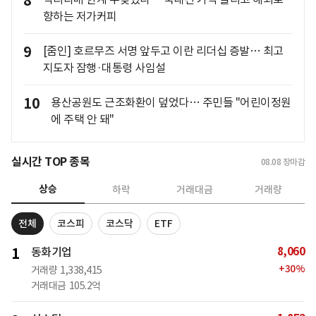
8
향하는 저가커피
9
[줌인] 호르무즈 서명 앞두고 이란 리더십 증발… 최고
지도자 잠행·대통령 사임설
10
용산공원도 근조화환이 덮었다… 주민들 "어린이정원
에 주택 안 돼"
실시간 TOP 종목
08.08
장마감
상승
하락
거래대금
거래량
전체
코스피
코스닥
ETF
8,060
1
동화기업
+
30
%
거래량
1,338,415
거래대금
105.2억