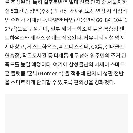
로 조성된다. 특히 걸포북변역 일대 신축 단지 중 서울지하
철 5호선 감정역(추진)과 가장 가까워 노선 연장 시 직접적
인 수혜가 기대된다. 다양한 타입(전용면적 66·84·104·1
27㎡)으로 구성되며, 일부 세대는 희소성 높은 복층형 펜
트하우스와 테라스 설계도 적용된다. 커뮤니티 시설 역시
세대창고, 게스트하우스, 피트니스센터, GX룸, 실내골프
연습장, 작은도서관 등 다채롭게 구성해 입주민의 주거 만
족도를 높일 예정이다. 여기에 삼성물산의 차세대 스마트
홈 플랫폼 '홈닉(Homeniq)'을 적용해 단지 내 생활 전반
을 스마트하게 관리할 수 있도록 편의성을 강화했다.