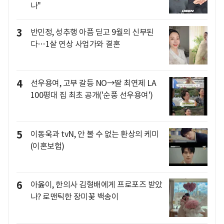
나"
3
반민정, 성추행 아픔 딛고 9월의 신부된
다…1살 연상 사업가와 결혼
4
선우용여, 고부 갈등 NO→딸 최연제 LA
100평대 집 최초 공개('순풍 선우용여')
5
이동욱과 tvN, 안 볼 수 없는 환상의 케미
(이혼보험)
6
아옳이, 한의사 김형배에게 프로포즈 받았
나? 로맨틱한 장미꽃 백송이