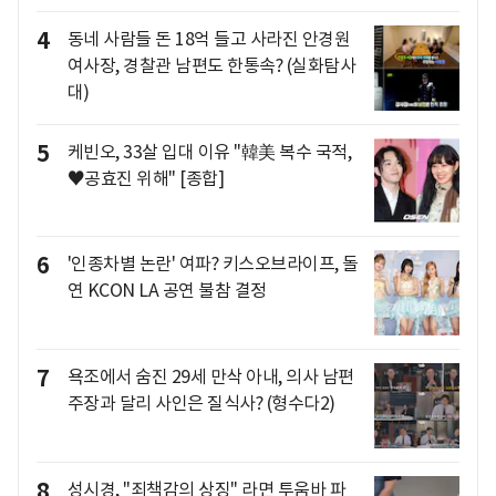
4
동네 사람들 돈 18억 들고 사라진 안경원
여사장, 경찰관 남편도 한통속? (실화탐사
대)
5
케빈오, 33살 입대 이유 "韓美 복수 국적,
♥공효진 위해" [종합]
6
'인종차별 논란' 여파? 키스오브라이프, 돌
연 KCON LA 공연 불참 결정
7
욕조에서 숨진 29세 만삭 아내, 의사 남편
주장과 달리 사인은 질식사? (형수다2)
8
성시경, "죄책감의 상징" 라면 투움바 파