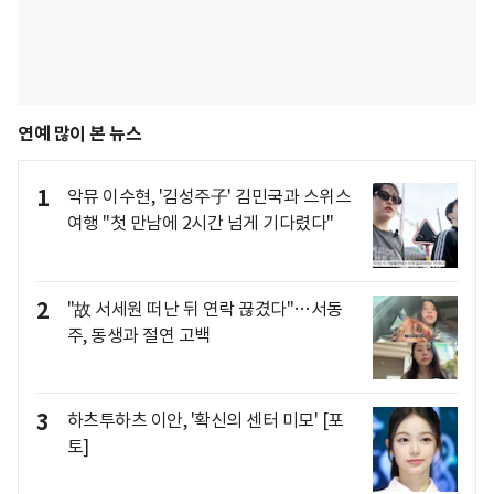
연예 많이 본 뉴스
1
악뮤 이수현, '김성주子' 김민국과 스위스
여행 "첫 만남에 2시간 넘게 기다렸다"
2
"故 서세원 떠난 뒤 연락 끊겼다"…서동
주, 동생과 절연 고백
3
하츠투하츠 이안, '확신의 센터 미모' [포
토]