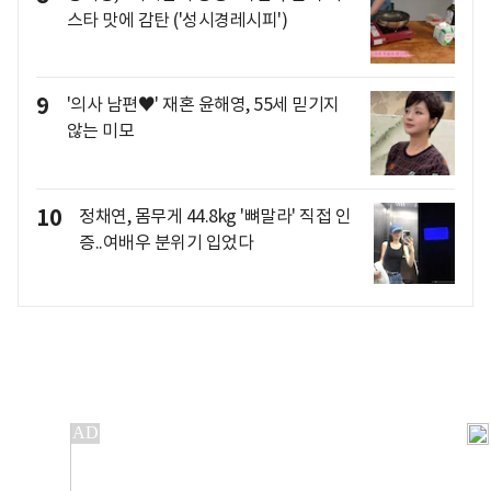
스타 맛에 감탄 ('성시경레시피')
9
'의사 남편♥' 재혼 윤해영, 55세 믿기지
않는 미모
10
정채연, 몸무게 44.8kg '뼈말라' 직접 인
증..여배우 분위기 입었다