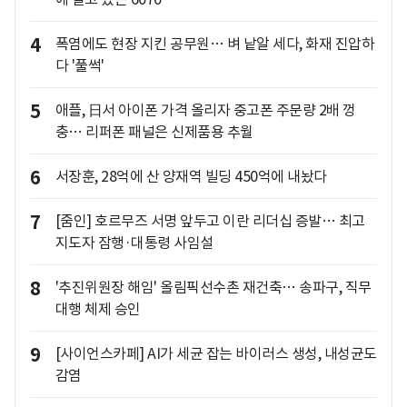
4
폭염에도 현장 지킨 공무원… 벼 낱알 세다, 화재 진압하
다 '풀썩'
5
애플, 日서 아이폰 가격 올리자 중고폰 주문량 2배 껑
충… 리퍼폰 패널은 신제품용 추월
6
서장훈, 28억에 산 양재역 빌딩 450억에 내놨다
7
[줌인] 호르무즈 서명 앞두고 이란 리더십 증발… 최고
지도자 잠행·대통령 사임설
8
'추진위원장 해임' 올림픽선수촌 재건축… 송파구, 직무
대행 체제 승인
9
[사이언스카페] AI가 세균 잡는 바이러스 생성, 내성균도
감염