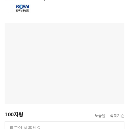
100자평
도움말
삭제기준