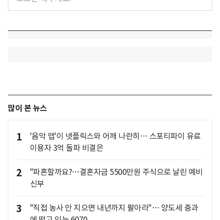
많이 본 뉴스
1
'음악 앱'이 넷플릭스와 어깨 나란히… 스포티파이 유료
이용자 3억 돌파 비결은
2
"파혼할까요?…결혼자금 5500만원 주식으로 날린 예비
신부
3
"직접 농사 안 지으면 내년까지 팔아라"… 양도세 중과
에 떨고 있는 6070