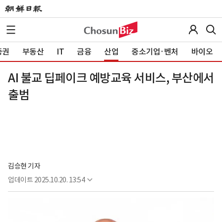
증권
부동산
IT
금융
산업
중소기업·벤처
바이오
AI 불교 딥페이크 예방교육 서비스, 부산에서
출범
김승현 기자
업데이트
2025.10.20. 13:54