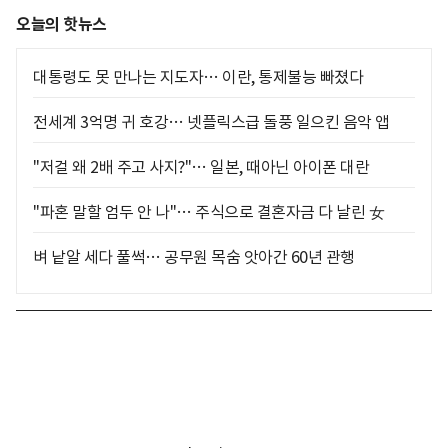
오늘의 핫뉴스
대통령도 못 만나는 지도자… 이란, 통제불능 빠졌다
전세계 3억명 귀 호강… 넷플릭스급 돌풍 일으킨 음악 앱
"저걸 왜 2배 주고 사지?"… 일본, 때아닌 아이폰 대란
"파혼 말할 엄두 안 나"… 주식으로 결혼자금 다 날린 女
벼 낱알 세다 풀썩… 공무원 목숨 앗아간 60년 관행