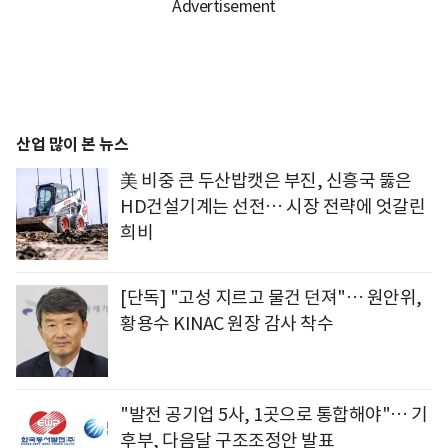
산업 많이 본 뉴스
美 비중 큰 두산밥캣은 부진, 신흥국 뚫은
HD건설기계는 선전… 시장 전략에 엇갈린
희비
[단독] "고성 지르고 물건 던져"… 원안위,
황용수 KINAC 원장 감사 착수
"발전 공기업 5사, 1곳으로 통합해야"… 기
후부, 다음달 구조조정안 발표