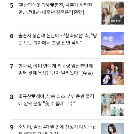
5
'환승연애3' 다혜♥동진, 사주가 허락한
만남.."내년·내후년 결혼운" [종합]
6
출연자 상간녀 논란에…'합숙맞선' 측, "남
은 모든 회차에서 분량 전면 삭제"
7
한다감, 이미 연예계 최고령 임산부인데
벌써 셋째 욕심? "난자 얼려놨다" (슈돌)
8
조규찬♥해이, 방송 최초 부부 동반 출격
에 깜짝 근황 "美 주립대 교수"
9
조보아, 출산 4개월 만에 전성기 미모…납
작 배까지 '갓벽' 여신