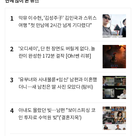
연예 많이 본 뉴스
1
악뮤 이수현, '김성주子' 김민국과 스위스
여행 "첫 만남에 2시간 넘게 기다렸다"
2
'오디세이', 단 한 장면도 버릴게 없다..놀
란이 완성한 172분 걸작 [Oh!쎈 리뷰]
3
'유부녀와 사내불륜+임신' 남편과 이혼했
더니…새 남친은 딸 사진 모았다 (탐비)
4
아내도 몰랐던 빚…남편 "보이스피싱 코
인 투자로 수억원 빚"('결혼지옥')