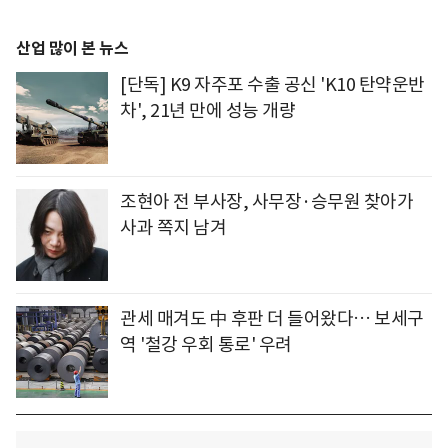
산업 많이 본 뉴스
[단독] K9 자주포 수출 공신 'K10 탄약운반
차', 21년 만에 성능 개량
조현아 전 부사장, 사무장·승무원 찾아가
사과 쪽지 남겨
관세 매겨도 中 후판 더 들어왔다… 보세구
역 '철강 우회 통로' 우려