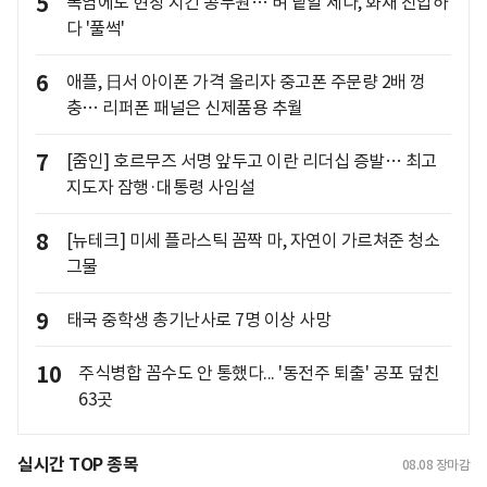
5
폭염에도 현장 지킨 공무원… 벼 낱알 세다, 화재 진압하
다 '풀썩'
6
애플, 日서 아이폰 가격 올리자 중고폰 주문량 2배 껑
충… 리퍼폰 패널은 신제품용 추월
7
[줌인] 호르무즈 서명 앞두고 이란 리더십 증발… 최고
지도자 잠행·대통령 사임설
8
[뉴테크] 미세 플라스틱 꼼짝 마, 자연이 가르쳐준 청소
그물
9
태국 중학생 총기난사로 7명 이상 사망
10
주식병합 꼼수도 안 통했다... '동전주 퇴출' 공포 덮친
63곳
실시간 TOP 종목
08.08
장마감