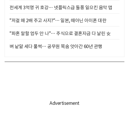
전세계 3억명 귀 호강… 넷플릭스급 돌풍 일으킨 음악 앱
"저걸 왜 2배 주고 사지?"… 일본, 때아닌 아이폰 대란
"파혼 말할 엄두 안 나"… 주식으로 결혼자금 다 날린 女
벼 낱알 세다 풀썩… 공무원 목숨 앗아간 60년 관행