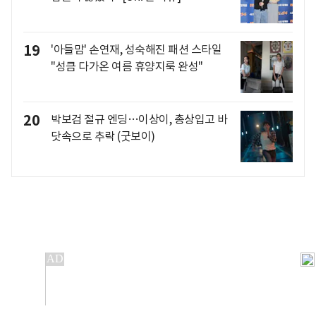
19
'아들맘' 손연재, 성숙해진 패션 스타일
"성큼 다가온 여름 휴양지룩 완성"
20
박보검 절규 엔딩…이상이, 총상입고 바
닷속으로 추락 (굿보이)
개인정보처리방침
앱설치(Android)