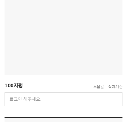
100자평
도움말
삭제기준