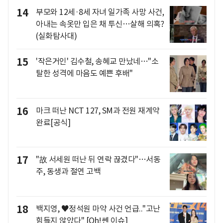
14
부모와 12세·8세 자녀 일가족 사망 사건,
아내는 속옷만 입은 채 투신…살해 의혹?
(실화탐사대)
15
'작은거인' 김수철, 송혜교 만났네…"소
탈한 성격에 마음도 예쁜 후배"
16
마크 떠난 NCT 127, SM과 전원 재계약
완료[공식]
17
"故 서세원 떠난 뒤 연락 끊겼다"…서동
주, 동생과 절연 고백
18
백지영, ♥정석원 마약 사건 언급.."고난
힘들지 않았다" [Oh!쎈 이슈]