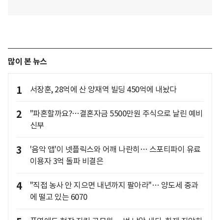
많이 본 뉴스
1
서장훈, 28억에 산 양재역 빌딩 450억에 내놨다
2
"파혼할까요?…결혼자금 5500만원 주식으로 날린 예비
신부
3
'음악 앱'이 넷플릭스와 어깨 나란히… 스포티파이 유료
이용자 3억 돌파 비결은
4
"직접 농사 안 지으면 내년까지 팔아라"… 양도세 중과
에 떨고 있는 6070