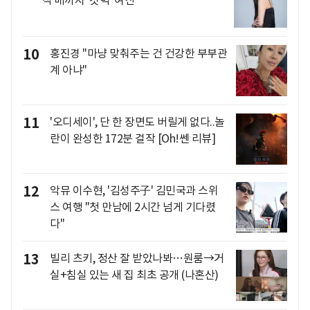
10
홍진경 "마냥 맞춰주는 건 건강한 부부관
계 아냐"
11
'오디세이', 단 한 장면도 버릴게 없다..놀
란이 완성한 172분 걸작 [Oh!쎈 리뷰]
12
악뮤 이수현, '김성주子' 김민국과 스위
스 여행 "첫 만남에 2시간 넘게 기다렸
다"
13
빌리 츠키, 정산 잘 받았나봐…원룸→거
실+침실 있는 새 집 최초 공개 (나혼산)