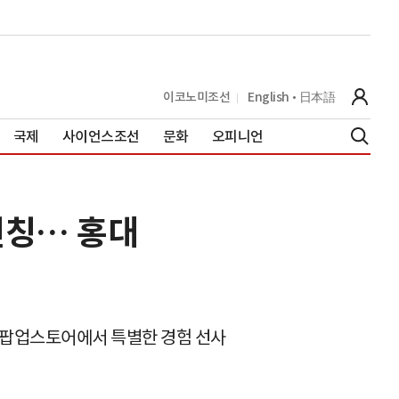
이코노미조선
English
日本語
국제
사이언스조선
문화
오피니언
런칭… 홍대
o' 홍대 팝업스토어에서 특별한 경험 선사