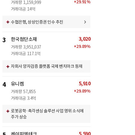
+
29.91
%
거래량
1,159,999
거래대금
14억
수협은행, 상상인증권 인수 추진
3,020
3
한국첨단소재
+
29.89
%
거래량
3,951,037
거래대금
117.1억
자회사 양자검증 플랫폼 국제 벤치마크 등재
5,910
4
유니켐
+
29.89
%
거래량
57,855
거래대금
3.4억
로봇공학·촉각센싱 솔루션 사업 영위 소식에
주가 상승
5,590
케이피엠테크