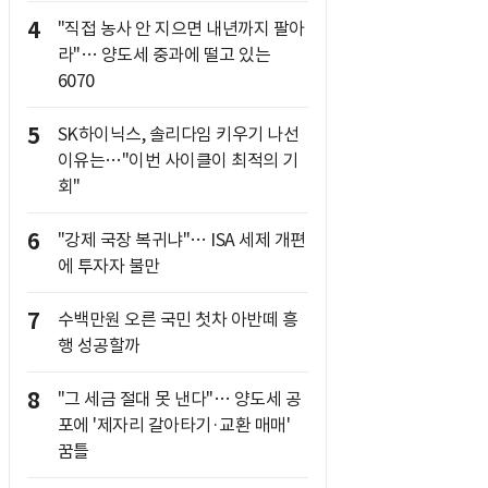
4
"직접 농사 안 지으면 내년까지 팔아
라"… 양도세 중과에 떨고 있는
6070
5
SK하이닉스, 솔리다임 키우기 나선
이유는…"이번 사이클이 최적의 기
회"
6
"강제 국장 복귀냐"… ISA 세제 개편
에 투자자 불만
7
수백만원 오른 국민 첫차 아반떼 흥
행 성공할까
8
"그 세금 절대 못 낸다"… 양도세 공
포에 '제자리 갈아타기·교환 매매'
꿈틀