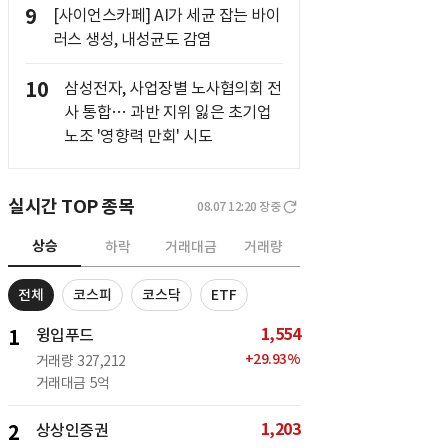
9
[사이언스카페] AI가 세균 잡는 바이
러스 생성, 내성균도 감염
10
삼성전자, 사업장별 노사협의회 전
사 통합… 과반 지위 잃은 초기업
노조 '영향력 만회' 시도
실시간 TOP 종목
08.07 12:20
장중
상승
하락
거래대금
거래량
전체
코스피
코스닥
ETF
1,554
1
윙입푸드
+
29.93
%
거래량
327,212
거래대금
5억
1,203
2
상상인증권