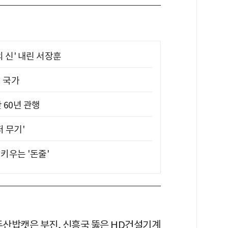
의 신' 내린 서장훈
진 국가
 60년 관행
퍼 무기'
키우는 '돈줄'
 두산밥캣은 부진, 신흥국 뚫은 HD건설기계