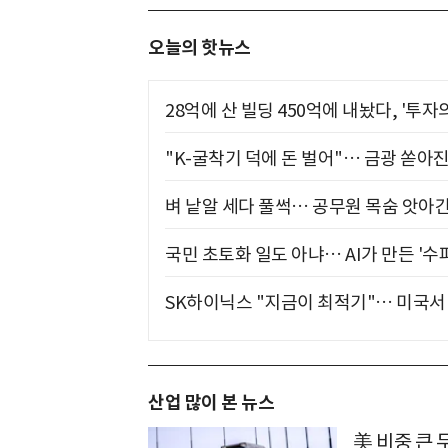
오늘의 핫뉴스
28억에 산 빌딩 450억에 내놨다, '투자
"K-굴착기 덕에 돈 벌어"… 금광 쏟아
벼 낱알 세다 풀썩… 공무원 목숨 앗아간
국민 초토화 일도 아냐… AI가 만든 '수
SK하이닉스 "지금이 최적기"… 미국서 
산업 많이 본 뉴스
美 비중 큰