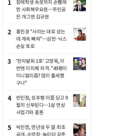
1
장애학생 속옷까지 손빨래
한 사회복무요원…주인공
은 개그맨 김규원
2
홍진경 "사라는 대로 샀는
데 계속 빠져"…삼전·닉스
손실 토로
3
'전자발찌 1호' 고영욱, 이
번엔 이지혜 저격.."49평이
미니멀리즘? 많이 출세했
구나"
4
반민정, 성추행 아픔 딛고 9
월의 신부된다…1살 연상
사업가와 결혼
5
박진영, 연년생 두 딸 최초
공개..수영장·놀이터 갖춘