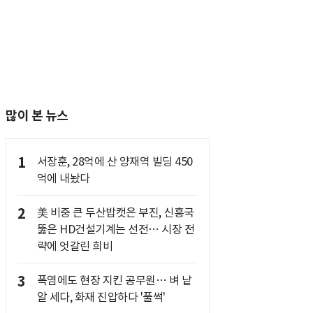
많이 본 뉴스
1
서장훈, 28억에 산 양재역 빌딩 450
억에 내놨다
2
美 비중 큰 두산밥캣은 부진, 신흥국
뚫은 HD건설기계는 선전… 시장 전
략에 엇갈린 희비
3
폭염에도 현장 지킨 공무원… 벼 낱
알 세다, 화재 진압하다 '풀썩'