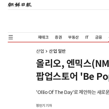
재테크
증권
부동산
IT
금융
산업
산업 일반
올리오, 엔믹스(NM
팝업스토어 'Be Po
'Ollio Of The Day'로 제안하는 새
정민기 기자