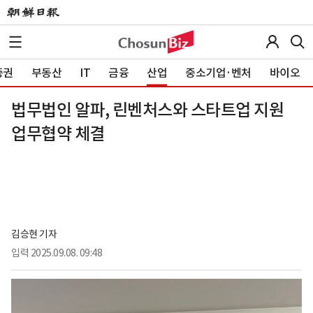
증권
부동산
IT
금융
산업
중소기업·벤처
바이오
법무법인 알파, 린벤처스와 스타트업 지원
업무협약 체결
김승현 기자
입력
2025.09.08. 09:48