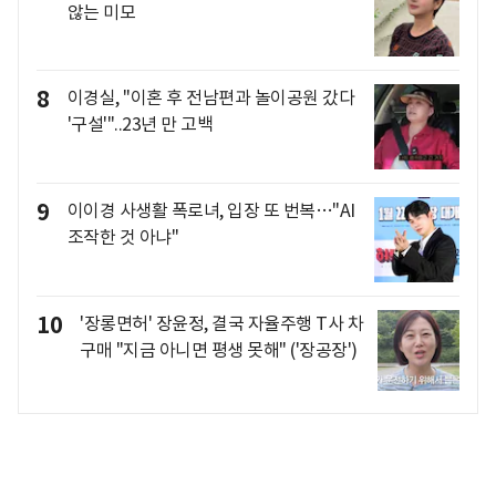
않는 미모
8
이경실, "이혼 후 전남편과 놀이공원 갔다
'구설'"..23년 만 고백
9
이이경 사생활 폭로녀, 입장 또 번복…"AI
조작한 것 아냐"
10
'장롱면허' 장윤정, 결국 자율주행 T사 차
구매 "지금 아니면 평생 못해" ('장공장')