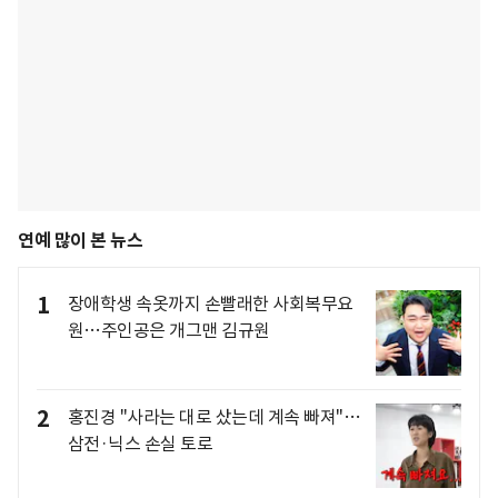
연예 많이 본 뉴스
1
장애학생 속옷까지 손빨래한 사회복무요
원…주인공은 개그맨 김규원
2
홍진경 "사라는 대로 샀는데 계속 빠져"…
삼전·닉스 손실 토로