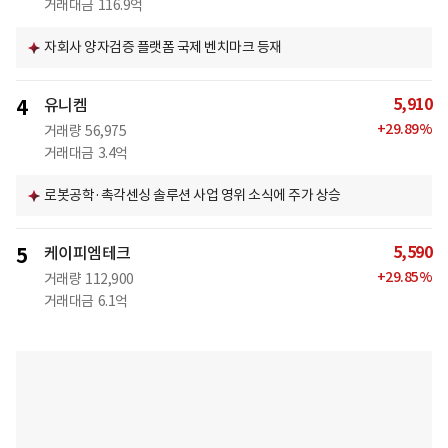
거래대금
116.9억
자회사 양자검증 플랫폼 국제 벤치마크 등재
5,910
4
유니켐
+
29.89
%
거래량
56,975
거래대금
3.4억
로봇공학·촉각센싱 솔루션 사업 영위 소식에 주가 상승
5,590
5
케이피엠테크
+
29.85
%
거래량
112,900
거래대금
6.1억