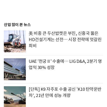
산업 많이 본 뉴스
美 비중 큰 두산밥캣은 부진, 신흥국 뚫은
HD건설기계는 선전… 시장 전략에 엇갈린
희비
UAE '천궁Ⅱ' 수출에… LIG D&A, 2분기 영
업익 30% 성장
[단독] K9 자주포 수출 공신 'K10 탄약운반
차', 21년 만에 성능 개량