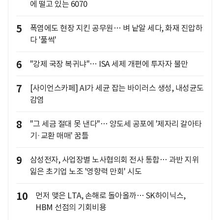
에 떨고 있는 6070
5
폭염에도 현장 지킨 공무원… 벼 낱알 세다, 화재 진압하
다 '풀썩'
6
"강제 국장 복귀냐"… ISA 세제 개편에 투자자 불만
7
[사이언스카페] AI가 세균 잡는 바이러스 생성, 내성균도
감염
8
"그 세금 절대 못 낸다"… 양도세 공포에 '제자리 갈아타
기·교환 매매' 꿈틀
9
삼성전자, 사업장별 노사협의회 전사 통합… 과반 지위
잃은 초기업 노조 '영향력 만회' 시도
10
먼저 맺은 LTA, 손해로 돌아올까… SK하이닉스,
HBM 선점의 기회비용