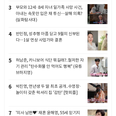
3
부모와 12세·8세 자녀 일가족 사망 사건,
아내는 속옷만 입은 채 투신…살해 의혹?
(실화탐사대)
4
반민정, 성추행 아픔 딛고 9월의 신부된
다…1살 연상 사업가와 결혼
5
허남준, 카니보어 식단 뭐길래?..철저한 자
기 관리 "탄수화물 안 먹어도 행복" (유튜
브하지영)
6
박진영, 연년생 두 딸 최초 공개..수영장·
놀이터 갖춘 럭셔리 집 '감탄' [핫피플]
7
'의사 남편♥' 재혼 윤해영, 55세 믿기지