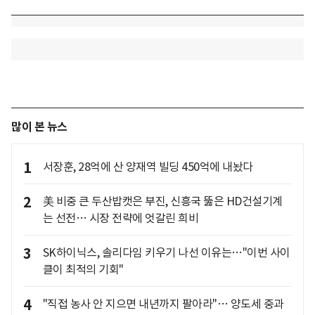
많이 본 뉴스
1
서장훈, 28억에 산 양재역 빌딩 450억에 내놨다
2
美 비중 큰 두산밥캣은 부진, 신흥국 뚫은 HD건설기계
는 선전… 시장 전략에 엇갈린 희비
3
SK하이닉스, 솔리다임 키우기 나선 이유는…"이번 사이
클이 최적의 기회"
4
"직접 농사 안 지으면 내년까지 팔아라"… 양도세 중과