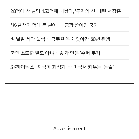
28억에 산 빌딩 450억에 내놨다, '투자의 신' 내린 서장훈
"K-굴착기 덕에 돈 벌어"… 금광 쏟아진 국가
벼 낱알 세다 풀썩… 공무원 목숨 앗아간 60년 관행
국민 초토화 일도 아냐… AI가 만든 '수퍼 무기'
SK하이닉스 "지금이 최적기"… 미국서 키우는 '돈줄'