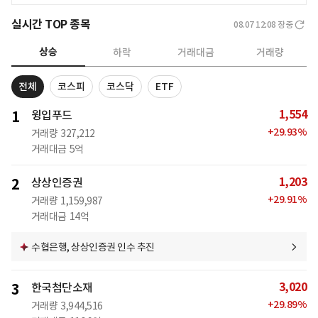
실시간 TOP 종목
08.07 12:08
장중
상승
하락
거래대금
거래량
전체
코스피
코스닥
ETF
1,554
1
윙입푸드
+
29.93
%
거래량
327,212
거래대금
5억
1,203
2
상상인증권
+
29.91
%
거래량
1,159,987
거래대금
14억
수협은행, 상상인증권 인수 추진
3,020
3
한국첨단소재
+
29.89
%
거래량
3,944,516