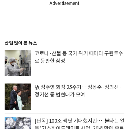
산업 많이 본 뉴스
코로나·산불 등 국가 위기 때마다 구원투수
로 등판한 삼성
故 정주영 회장 25주기… 정몽준·정의선·
정기선 등 범현대가 모여
[단독] 100조 잭팟 기대했지만… '불타는 얼
음' 가스하이드레이트 사업, 20년 만에 종료