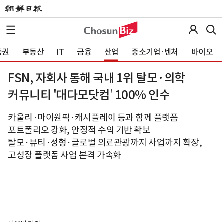
증권
부동산
IT
금융
산업
중소기업·벤처
바이오
FSN, 자회사 통해 국내 1위 탈모·의학
커뮤니티 '대다모닷컴' 100% 인수
카울리·마이원픽·캐시플레이 등과 함께 플랫폼
포트폴리오 강화, 안정적 수익 기반 확보
탈모·뷰티·성형·글로벌 의료관광까지 사업까지 확장,
고성장 플랫폼 사업 본격 가속화