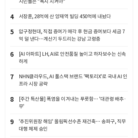
시민들은 "녹지 지켜야"
4
서장훈, 28억에 산 양재역 빌딩 450억에 내놨다
5
압구정현대, 직접 증여가 매각 후 현금 증여보다 세금 7
억 덜 낸다…계산기 두드리는 강남 고령층
6
[AI 아파트] LH, AI로 안전품질 높이고 하자보수는 신속
하게
7
NHN클라우드, AI 풀스택 브랜드 '팩토리X'로 국내 AI 인
프라 시장 공략
8
[주간 특산물] 폭염을 이겨내는 푸릇함… '대관령 배추·
무'
9
'추진위원장 해임' 올림픽선수촌 재건축… 송파구, 직무
대행 체제 승인