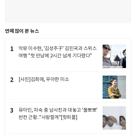
연예 많이 본 뉴스
1
악뮤 이수현, '김성주子' 김민국과 스위스
여행 "첫 만남에 2시간 넘게 기다렸다"
2
[사진]김희애, 우아한 미소
3
유아인, 자숙 중 남사친과 대놓고 '볼뽀뽀'
반전 근황.."사랑할게"[핫피플]