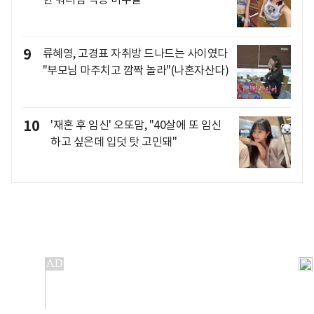
9
류혜영, 고경표 자취방 드나드는 사이였다
"부모님 마주치고 깜짝 놀라"(나혼자산다)
10
'재혼 후 임신' 오또맘, "40살에 또 임신
하고 싶은데 입덧 탓 고민돼"
개인정보처리방침
앱설치(Android)