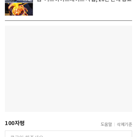
100자평
도움말
삭제기준