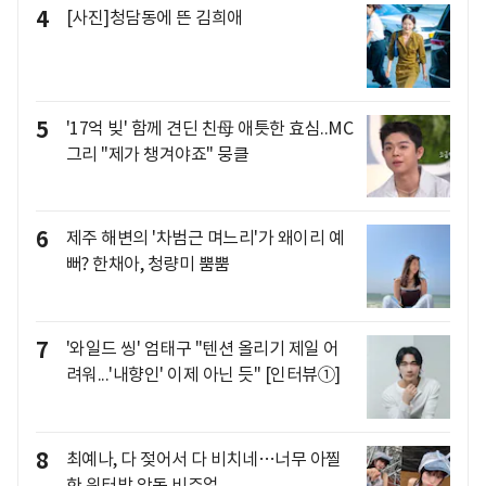
4
[사진]청담동에 뜬 김희애
5
'17억 빚' 함께 견딘 친母 애틋한 효심..MC
그리 "제가 챙겨야죠" 뭉클
6
제주 해변의 '차범근 며느리'가 왜이리 예
뻐? 한채아, 청량미 뿜뿜
7
'와일드 씽' 엄태구 "텐션 올리기 제일 어
려워...'내향인' 이제 아닌 듯" [인터뷰①]
8
최예나, 다 젖어서 다 비치네…너무 아찔
한 워터밤 악동 비주얼