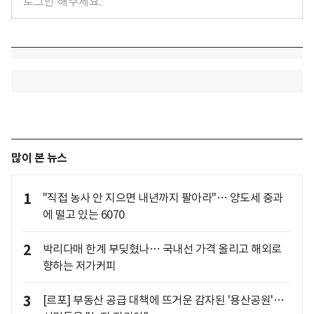
많이 본 뉴스
1
"직접 농사 안 지으면 내년까지 팔아라"… 양도세 중과
에 떨고 있는 6070
2
박리다매 한계 부딪혔나… 국내선 가격 올리고 해외로
향하는 저가커피
3
[르포] 부동산 공급 대책에 뜨거운 감자된 '용산공원'…