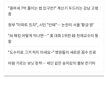
"증여세 7억 줄이는 법 있구먼!" 계산기 두드리는 강남 고령
층
정부 "아파트 짓자", 시민 "안돼"… 논란의 서울 '황금 땅'
"AI 해킹 어떻게 막냐면…" 美 대회 1위한 韓 천재교수의 통
찰
"도수치료 그거 하지 마세요~" 병원들의 새로운 꼼수 진료
바람 가르는 보닛 장착… 세단 같은 승차감의 볼보 전기차