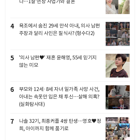
다…1살 연상 사업가와 결혼
4
욕조에서 숨진 29세 만삭 아내, 의사 남편
주장과 달리 사인은 질식사? (형수다2)
5
'의사 남편♥' 재혼 윤해영, 55세 믿기지
않는 미모
6
부모와 12세·8세 자녀 일가족 사망 사건,
아내는 속옷만 입은 채 투신…살해 의혹?
(실화탐사대)
7
나솔 32기, 최종커플 4쌍 탄생…영호♥정
희, 아이까지 함께 품기로