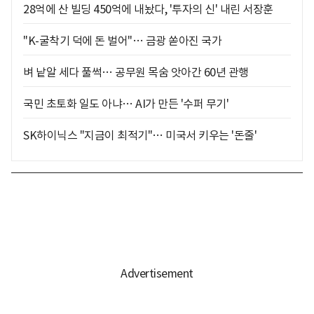
28억에 산 빌딩 450억에 내놨다, '투자의 신' 내린 서장훈
"K-굴착기 덕에 돈 벌어"… 금광 쏟아진 국가
벼 낱알 세다 풀썩… 공무원 목숨 앗아간 60년 관행
국민 초토화 일도 아냐… AI가 만든 '수퍼 무기'
SK하이닉스 "지금이 최적기"… 미국서 키우는 '돈줄'