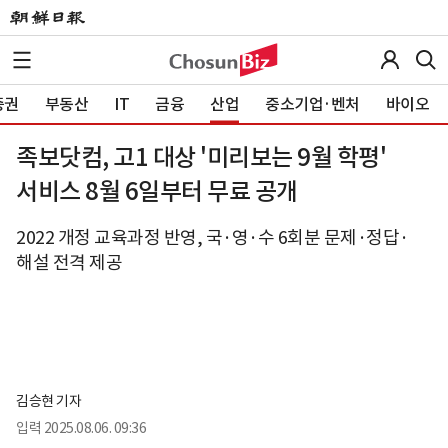
증권
부동산
IT
금융
산업
중소기업·벤처
바이오
족보닷컴, 고1 대상 '미리보는 9월 학평'
서비스 8월 6일부터 무료 공개
2022 개정 교육과정 반영, 국·영·수 6회분 문제·정답·
해설 전격 제공
김승현 기자
입력
2025.08.06. 09:36