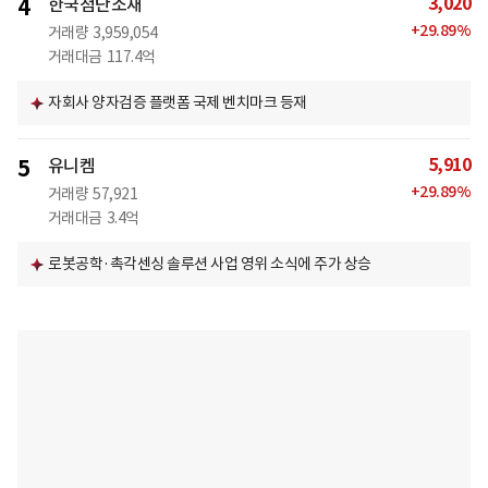
3,020
4
한국첨단소재
+
29.89
%
거래량
3,959,054
거래대금
117.4억
자회사 양자검증 플랫폼 국제 벤치마크 등재
5,910
5
유니켐
+
29.89
%
거래량
57,921
거래대금
3.4억
로봇공학·촉각센싱 솔루션 사업 영위 소식에 주가 상승