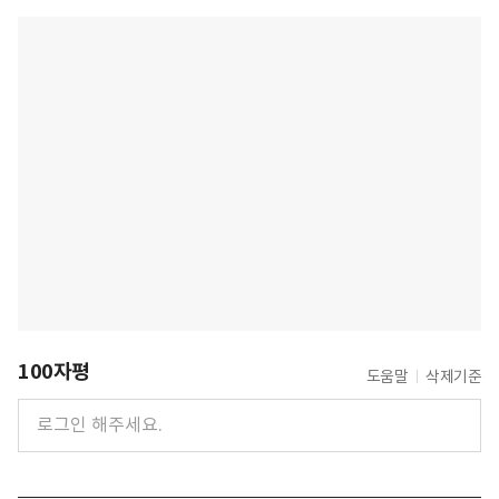
100자평
도움말
삭제기준