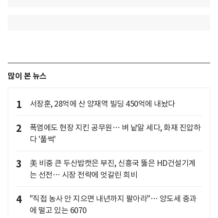
많이 본 뉴스
1
서장훈, 28억에 산 양재역 빌딩 450억에 내놨다
2
폭염에도 현장 지킨 공무원… 벼 낱알 세다, 화재 진압하
다 '풀썩'
3
美 비중 큰 두산밥캣은 부진, 신흥국 뚫은 HD건설기계
는 선전… 시장 전략에 엇갈린 희비
4
"직접 농사 안 지으면 내년까지 팔아라"… 양도세 중과
에 떨고 있는 6070