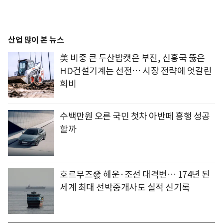
산업 많이 본 뉴스
美 비중 큰 두산밥캣은 부진, 신흥국 뚫은
HD건설기계는 선전… 시장 전략에 엇갈린
희비
수백만원 오른 국민 첫차 아반떼 흥행 성공
할까
호르무즈發 해운·조선 대격변… 174년 된
세계 최대 선박중개사도 실적 신기록