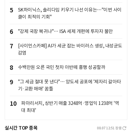
5
SK하이닉스, 솔리다임 키우기 나선 이유는…"이번 사이
클이 최적의 기회"
6
"강제 국장 복귀냐"… ISA 세제 개편에 투자자 불만
7
[사이언스카페] AI가 세균 잡는 바이러스 생성, 내성균도
감염
8
수백만원 오른 국민 첫차 아반떼 흥행 성공할까
9
"그 세금 절대 못 낸다"… 양도세 공포에 '제자리 갈아타
기·교환 매매' 꿈틀
10
파마리서치, 상반기 매출 3248억·영업익 1238억 '역
대 최대'
실시간 TOP 종목
08.07 12:51
장중