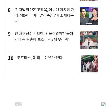
8
'전자발찌 1호' 고영욱, 이번엔 이지혜 저
격.."49평이 미니멀리즘? 많이 출세했구
나"
9
전 배구선수 김요한, 건물주였어? "올해
안에 꼭 결혼해 보겠다…2세 부러워"
10
코르티스, 잘 되는 이유가 있다