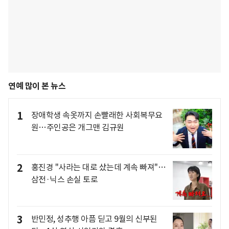
연예 많이 본 뉴스
1
장애학생 속옷까지 손빨래한 사회복무요
원…주인공은 개그맨 김규원
2
홍진경 "사라는 대로 샀는데 계속 빠져"…
삼전·닉스 손실 토로
3
반민정, 성추행 아픔 딛고 9월의 신부된