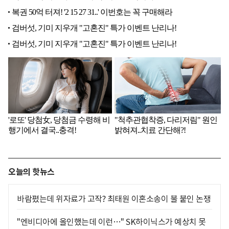
오늘의 핫뉴스
바람폈는데 위자료가 고작? 최태원 이혼소송이 불 붙인 논쟁
"엔비디아에 올인했는데 이런…" SK하이닉스가 예상치 못