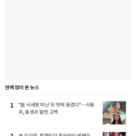
연예 많이 본 뉴스
1
"故 서세원 떠난 뒤 연락 끊겼다"…서동
주, 동생과 절연 고백
故 이건희, 투명인간 취급받던 셋째아