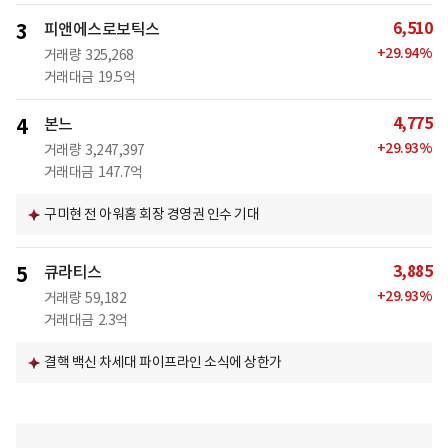
6,510
3
피앤에스로보틱스
+
29.94
%
거래량
325,268
거래대금
19.5억
4,775
4
본느
+
29.93
%
거래량
3,247,397
거래대금
147.7억
구미현 전 아워홈 회장 경영권 인수 기대
3,885
5
큐라티스
+
29.93
%
거래량
59,182
거래대금
2.3억
결핵 백신 차세대 파이프라인 소식에 상한가