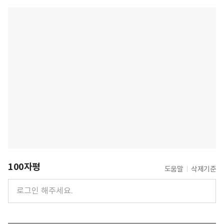
100자평
도움말
삭제기준