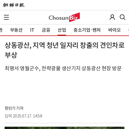
권
부동산
IT
금융
산업
중소기업·벤처
바이오
상동광산, 지역 청년 일자리 창출의 견인차로
부상
최명서 영월군수, 전략광물 생산기지 상동광산 현장 방문
정민기 기자
입력
2025.07.17. 14:58