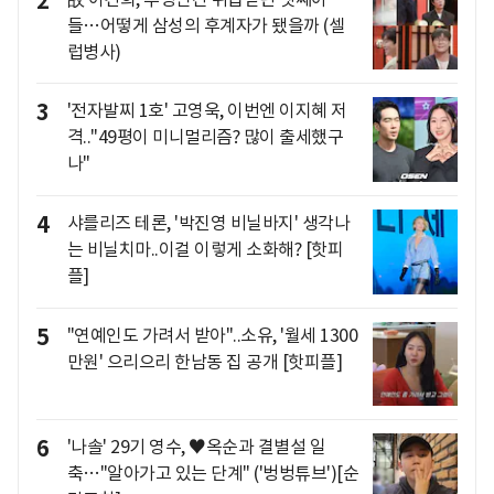
2
들…어떻게 삼성의 후계자가 됐을까 (셀
럽병사)
3
'전자발찌 1호' 고영욱, 이번엔 이지혜 저
격.."49평이 미니멀리즘? 많이 출세했구
나"
4
샤를리즈 테론, '박진영 비닐바지' 생각나
는 비닐치마..이걸 이렇게 소화해? [핫피
플]
5
"연예인도 가려서 받아"..소유, '월세 1300
만원' 으리으리 한남동 집 공개 [핫피플]
6
'나솔' 29기 영수, ♥옥순과 결별설 일
축…"알아가고 있는 단계" ('벙벙튜브')[순