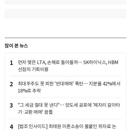
많이 본 뉴스
1
먼저 맺은 LTA, 손해로 돌아올까… SK하이닉스, HBM
선점의 기회비용
2
최대주주도 못 피한 '반대매매' 폭탄… 지분율 42%에서
18%로 추락
3
"그 세금 절대 못 낸다"… 양도세 공포에 '제자리 갈아타
기·교환 매매' 꿈틀
4
[법조 인사이드] 최태원 이혼소송이 불붙인 위자료 논