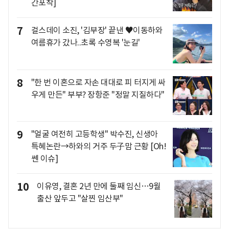
간포착]
7
걸스데이 소진, '김부장' 끝낸 ♥이동하와
여름휴가 갔나..초록 수영복 '눈길'
8
"한 번 이혼으로 자손 대대로 피 터지게 싸
우게 만든" 부부? 장항준 "정말 지질하다"
9
"얼굴 여전히 고등학생" 박수진, 신생아
특혜논란→하와의 거주 두子맘 근황 [Oh!
쎈 이슈]
10
이유영, 결혼 2년 만에 둘째 임신…9월
출산 앞두고 "살찐 임산부"