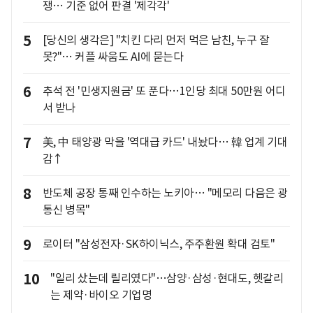
쟁… 기준 없어 판결 '제각각'
5
[당신의 생각은] "치킨 다리 먼저 먹은 남친, 누구 잘
못?"… 커플 싸움도 AI에 묻는다
6
추석 전 '민생지원금' 또 푼다…1인당 최대 50만원 어디
서 받나
7
美, 中 태양광 막을 '역대급 카드' 내놨다… 韓 업계 기대
감↑
8
반도체 공장 통째 인수하는 노키아… "메모리 다음은 광
통신 병목"
9
로이터 "삼성전자·SK하이닉스, 주주환원 확대 검토"
10
"일리 샀는데 릴리였다"…삼양·삼성·현대도, 헷갈리
는 제약·바이오 기업명