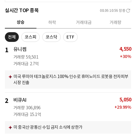
실시간 TOP 종목
08.06 10:56
장중
상승
하락
거래대금
거래량
전체
코스피
코스닥
ETF
4,550
1
유니켐
+
30
%
거래량
59,501
거래대금
2.7억
미국 루미아 테크놀로지스 100% 인수로 휴머노이드 로봇용 전자피부
시장 진출
5,050
2
비큐AI
+
29.99
%
거래량
306,896
거래대금
15.1억
미 중국산 광통신 수입 금지 소식에 상한가