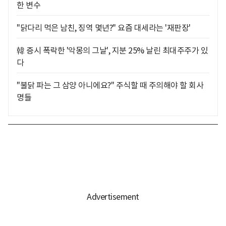
한 변수
"닭다리 먹은 남친, 징역 몇년?" 요즘 대세라는 '재판장'
韓 증시 폭락한 '악몽의 그날', 지분 25% 날린 최대주주가 있
다
"불닭 파는 그 삼양 아니에요?" 주식할 때 주의해야 할 회사
명들