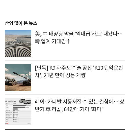
산업 많이 본 뉴스
美, 中 태양광 막을 '역대급 카드' 내놨다…
韓 업계 기대감↑
[단독] K9 자주포 수출 공신 'K10 탄약운반
차', 21년 만에 성능 개량
레이·카니발 시동꺼질 수 있는 결함에… 상
반기 車 리콜, 64만대 기아 '최다'