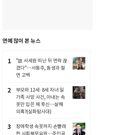
연예 많이 본 뉴스
1
"故 서세원 떠난 뒤 연락 끊
겼다"…서동주, 동생과 절
연 고백
2
부모와 12세·8세 자녀 일
가족 사망 사건, 아내는 속
옷만 입은 채 투신…살해
의혹?(실화탐사대)
3
장애학생 속옷까지 손빨래
한 사회복무요원…주인공