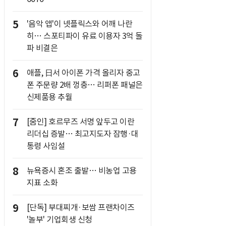
5
'음악 앱'이 넷플릭스와 어깨 나란
히… 스포티파이 유료 이용자 3억 돌
파 비결은
6
애플, 日서 아이폰 가격 올리자 중고
폰 주문량 2배 껑충… 리퍼폰 패널은
신제품용 추월
7
[줌인] 호르무즈 서명 앞두고 이란
리더십 증발… 최고지도자 잠행·대
통령 사임설
8
뉴욕증시 혼조 출발… 비농업 고용
지표 소화
9
[단독] 부대찌개·보쌈 프랜차이즈
'놀부' 기업회생 신청