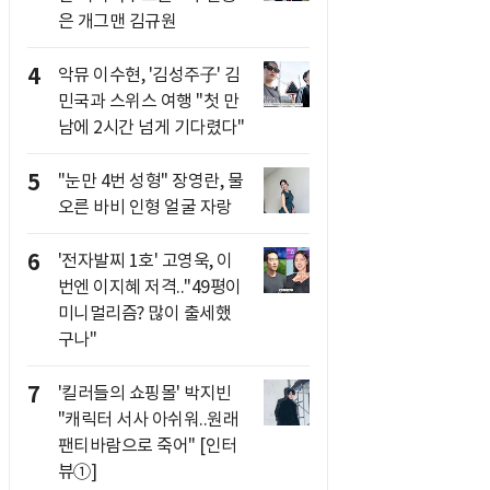
은 개그맨 김규원
4
악뮤 이수현, '김성주子' 김
민국과 스위스 여행 "첫 만
남에 2시간 넘게 기다렸다"
5
"눈만 4번 성형" 장영란, 물
오른 바비 인형 얼굴 자랑
6
'전자발찌 1호' 고영욱, 이
번엔 이지혜 저격.."49평이
미니멀리즘? 많이 출세했
구나"
7
'킬러들의 쇼핑몰' 박지빈
"캐릭터 서사 아쉬워..원래
팬티바람으로 죽어" [인터
뷰①]