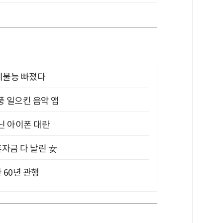
제불능 빠졌다
풍 일으킨 음악 앱
아닌 아이폰 대란
혼자금 다 날린 女
 60년 관행