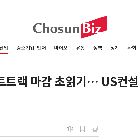
산업
중소기업·벤처
바이오
유통
정책
정치
사회
트랙 마감 초읽기… US컨설