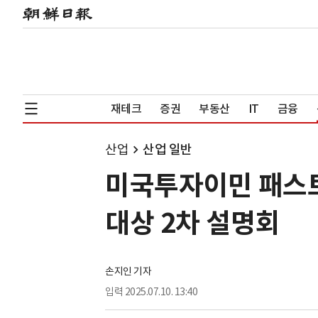
재테크
증권
부동산
IT
금융
산업
산업 일반
미국투자이민 패스트
대상 2차 설명회
손지인 기자
입력
2025.07.10. 13:40