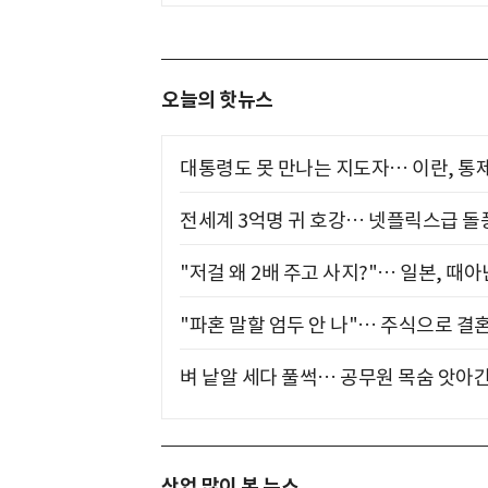
오늘의 핫뉴스
대통령도 못 만나는 지도자… 이란, 통
전세계 3억명 귀 호강… 넷플릭스급 돌
"저걸 왜 2배 주고 사지?"… 일본, 때
"파혼 말할 엄두 안 나"… 주식으로 결
벼 낱알 세다 풀썩… 공무원 목숨 앗아간
산업 많이 본 뉴스