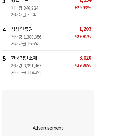
1,554
3
윙입푸드
+
29.93
%
거래량
346,924
거래대금
5.3억
1,203
4
상상인증권
+
29.91
%
거래량
1,380,356
거래대금
16.6억
3,020
5
한국첨단소재
+
29.89
%
거래량
3,991,467
거래대금
118.3억