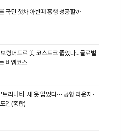
른 국민 첫차 아반떼 흥행 성공할까
 보령머드로 美 코스트코 뚫었다...글로벌
는 비엠코스
'트리니티' 새 옷 입었다… 공항 라운지·
 도입(종합)