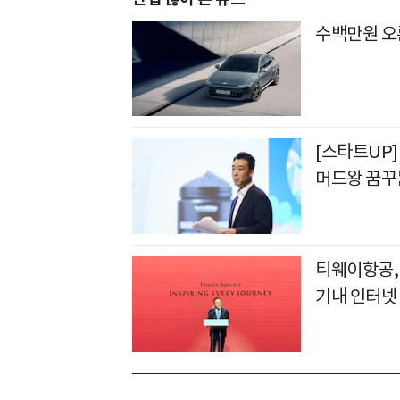
수백만원 오
[스타트UP]
머드왕 꿈꾸
티웨이항공, 
기내 인터넷