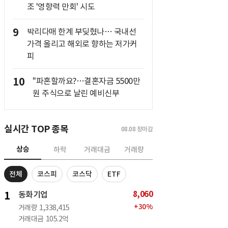
조 '영향력 만회' 시도
9
박리다매 한계 부딪혔나… 국내선
가격 올리고 해외로 향하는 저가커
피
10
"파혼할까요?…결혼자금 5500만
원 주식으로 날린 예비신부
실시간 TOP 종목
08.08
장마감
상승
하락
거래대금
거래량
전체
코스피
코스닥
ETF
8,060
1
동화기업
+
30
%
거래량
1,338,415
거래대금
105.2억