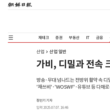
재테크
증권
부동산
IT
금융
산업
산업 일반
가비, 디밀과 전속
방송·무대 넘나드는 전방위 활약 속 디
'재쓰비'·'WOSWF'·유튜브 등 다채
정민기 기자
입력
2025.07.07. 16:46