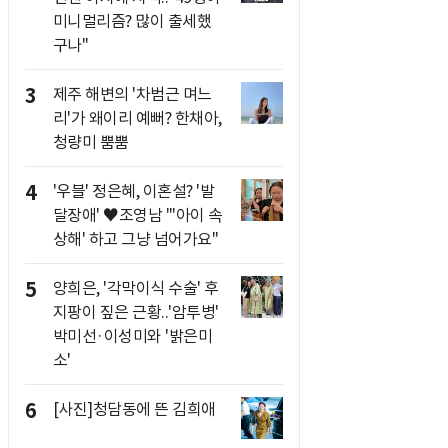
미니멀리즘? 많이 출세했
구나"
3
제주 해변의 '차범근 며느
리'가 왜이리 예뻐? 한채아,
청량미 뿜뿜
4
'우블' 정은혜, 이혼설? '발
달장애' ♥조영남 "'아이 속
상해' 하고 그냥 넘어가요"
5
양희은, '각막이식 수술' 후
지팡이 짚은 근황..'암투병'
박미선·이성미와 '밝은미
소'
6
[사진]청담동에 뜬 김희애