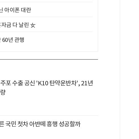
아닌 아이폰 대란
혼자금 다 날린 女
 60년 관행
자주포 수출 공신 'K10 탄약운반차', 21년
개량
른 국민 첫차 아반떼 흥행 성공할까