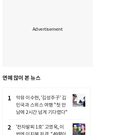
연예 많이 본 뉴스
1
악뮤 이수현, '김성주子' 김
민국과 스위스 여행 "첫 만
남에 2시간 넘게 기다렸다"
2
'전자발찌 1호' 고영욱, 이
번엔 이지혜 저격.."49평이