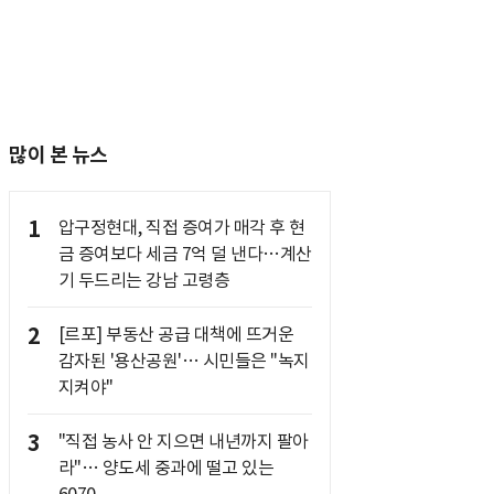
많이 본 뉴스
1
압구정현대, 직접 증여가 매각 후 현
금 증여보다 세금 7억 덜 낸다…계산
기 두드리는 강남 고령층
2
[르포] 부동산 공급 대책에 뜨거운
감자된 '용산공원'… 시민들은 "녹지
지켜야"
3
"직접 농사 안 지으면 내년까지 팔아
라"… 양도세 중과에 떨고 있는