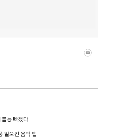
제불능 빠졌다
풍 일으킨 음악 앱