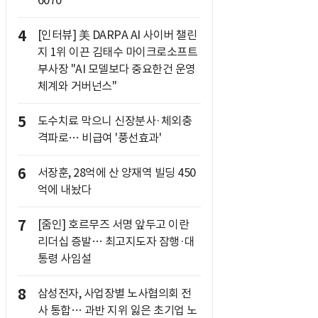
6070
4
[인터뷰] 美 DARPA AI 사이버 챌린
지 1위 이끈 김태수 마이크로소프트
부사장 "AI 모델보다 중요한건 운영
체계와 거버넌스"
5
도수치료 막으니 신장분사·체외충
격파로… 비급여 '풍선효과'
6
서장훈, 28억에 산 양재역 빌딩 450
억에 내놨다
7
[줌인] 호르무즈 서명 앞두고 이란
리더십 증발… 최고지도자 잠행·대
통령 사임설
8
삼성전자, 사업장별 노사협의회 전
사 통합… 과반 지위 잃은 초기업 노