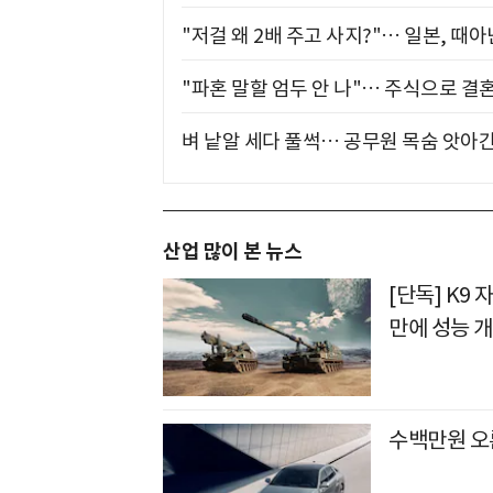
"저걸 왜 2배 주고 사지?"… 일본, 때
"파혼 말할 엄두 안 나"… 주식으로 결
벼 낱알 세다 풀썩… 공무원 목숨 앗아간
산업 많이 본 뉴스
[단독] K9 
만에 성능 
수백만원 오