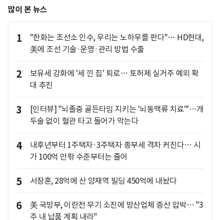
많이 본 뉴스
1
"한화는 조선소 인수, 우리는 노하우를 판다"… HD현대,
美에 조선 기술·운영·관리 방법 수출
2
보유세 강화에 '세 낀 집' 퇴로… 토허제 실거주 예외 확
대 추진
3
[인터뷰] "뇌졸중 골든타임 지키는 '뇌동맥류 치료'"…개
두술 없이 혈관 타고 들어가 막는다
4
내후년부터 1주택자·3주택자 종부세 격차 커진다… 시
가 100억 안팎 수준부터는 줄어
5
서장훈, 28억에 산 양재역 빌딩 450억에 내놨다
6
美 국방부, 이란전 무기 소진에 방산업체 증산 압박… "3
주 내 납품 계획 내라"