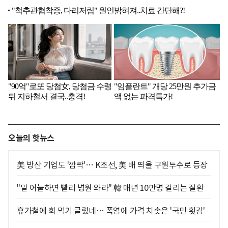
오늘의 핫뉴스
美 방산 기업도 '깜짝'… K조선, 美 배 띄울 구원투수로 등장
"말 어눌하면 빨리 병원 와라" 韓 매년 10만명 걸리는 질환
휴가철에 회 먹기 글렀네… 폭염에 가격 치솟은 '국민 횟감'