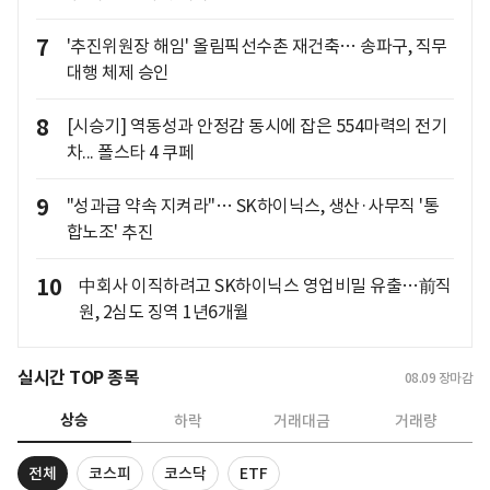
7
'추진위원장 해임' 올림픽선수촌 재건축… 송파구, 직무
대행 체제 승인
8
[시승기] 역동성과 안정감 동시에 잡은 554마력의 전기
차... 폴스타 4 쿠페
9
"성과급 약속 지켜라"… SK하이닉스, 생산·사무직 '통
합노조' 추진
10
中회사 이직하려고 SK하이닉스 영업비밀 유출…前직
원, 2심도 징역 1년6개월
실시간 TOP 종목
08.09
장마감
상승
하락
거래대금
거래량
전체
코스피
코스닥
ETF