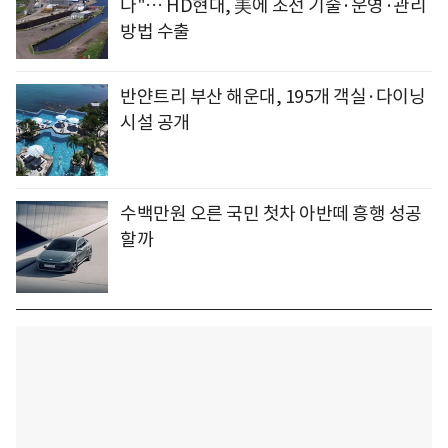
다"… HD현대, 美에 조선 기술·운영·관리
방법 수출
반얀트리 부산 해운대, 195개 객실·다이닝
시설 공개
수백만원 오른 국민 첫차 아반떼 흥행 성공
할까