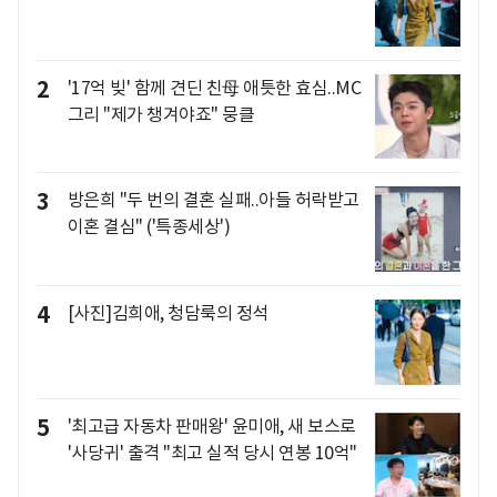
2
'17억 빚' 함께 견딘 친母 애틋한 효심..MC
그리 "제가 챙겨야죠" 뭉클
3
방은희 "두 번의 결혼 실패..아들 허락받고
이혼 결심" ('특종세상')
4
[사진]김희애, 청담룩의 정석
5
'최고급 자동차 판매왕' 윤미애, 새 보스로
'사당귀' 출격 "최고 실적 당시 연봉 10억"