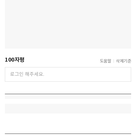
100자평
도움말
삭제기준