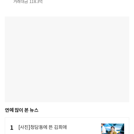
거래대금
118.3억
연예 많이 본 뉴스
1
[사진]청담동에 뜬 김희애