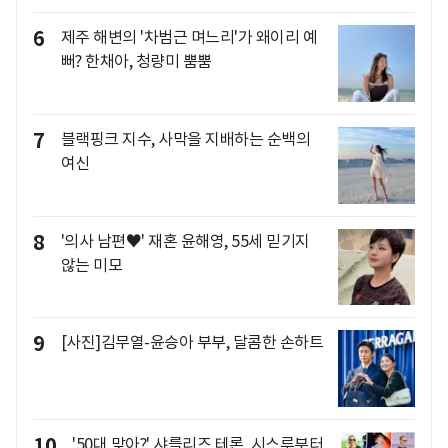
6
제주 해변의 '차범근 며느리'가 왜이리 예
뻐? 한채아, 청량미 뿜뿜
7
블랙핑크 지수, 사막을 지배하는 순백의
여신
8
'의사 남편♥' 재혼 윤해영, 55세 믿기지
않는 미모
9
[사진]김무열-윤승아 부부, 달콤한 손하트
10
'50대 맞아?' 샤를리즈 테론, 시스루부터