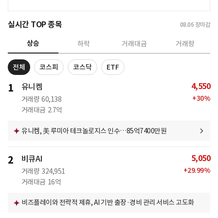
실시간 TOP 종목
08.06
장마감
상승
하락
거래대금
거래량
전체
코스피
코스닥
ETF
4,550
1
유니켐
+
30
%
거래량
60,138
거래대금
2.7억
유니켐, 美 루미아 테크놀로지스 인수…85억7400만원
5,050
2
비큐AI
+
29.99
%
거래량
324,951
거래대금
16억
비즈플레이와 전략적 제휴, AI 기반 출장·경비 관리 서비스 고도화