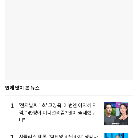
연예 많이 본 뉴스
1
'전자발찌 1호' 고영욱, 이번엔 이지혜 저
격.."49평이 미니멀리즘? 많이 출세했구
나"
2
샤를리즈 테론, '박진영 비닐바지' 생각나