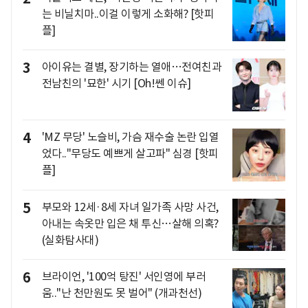
는 비닐치마..이걸 이렇게 소화해? [핫피
플]
3
아이유는 결별, 장기하는 열애…전여친과
전남친의 '묘한' 시기 [Oh!쎈 이슈]
4
'MZ 무당' 노슬비, 가슴 재수술 논란 입열
었다.."무당도 예쁘게 살고파" 심경 [핫피
플]
5
부모와 12세·8세 자녀 일가족 사망 사건,
아내는 속옷만 입은 채 투신…살해 의혹?
(실화탐사대)
6
브라이언, '100억 탕진' 서인영에 부러
움.."난 천만원도 못 벌어" (개과천선)