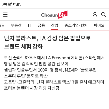
증권
부동산
IT
금융
산업
중소기업·벤처
바이오
닌자 블라스트, LA 감성 담은 팝업으로
브랜드 체험 강화
도산 꼴라보하우스에서 LA Erewhon(에레혼) 스타일에서
영감 받은 감각적인 팝업 공간 선보여
셀럽과 인플루언서 100여 명 참석, MZ세대 '글로우업
스무디 루틴' 문화로 확산
고용량·고출력의 '닌자 블라스트 맥스' 7월 출시 예고하며
포터블 블렌더 시장 리딩 자신감