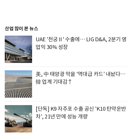
산업 많이 본 뉴스
UAE '천궁Ⅱ' 수출에… LIG D&A, 2분기 영
업익 30% 성장
美, 中 태양광 막을 '역대급 카드' 내놨다…
韓 업계 기대감↑
[단독] K9 자주포 수출 공신 'K10 탄약운반
차', 21년 만에 성능 개량