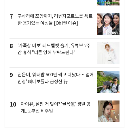
7
구하라에 쯔양까지, 리벤지포르노를 폭로
한 용기있는 여성들 [Oh!쎈 이슈]
8
'가족상 비보' 레드벨벳 슬기, 유튜브 2주
간 휴식 "너른 양해 부탁드린다"
9
권은비, 워터밤 600만 찍고 떠났다…'열애
인정' 빠니보틀과 금정산 行
10
아이유, 살찐 거 맞아? '굴욕無' 생얼 공
개..눈부신 비주얼