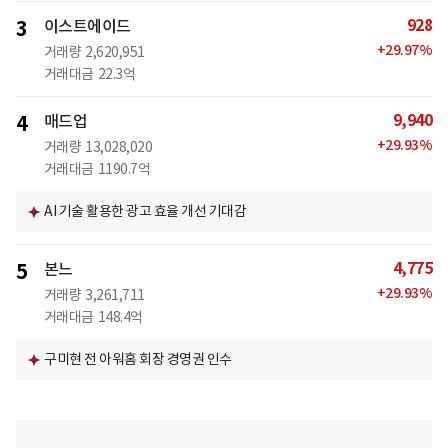
928
3
이스트에이드
+
29.97
%
거래량
2,620,951
거래대금
22.3억
9,940
4
매드업
+
29.93
%
거래량
13,028,020
거래대금
1190.7억
AI 기술 활용한 광고 효율 개선 기대감
4,775
5
본느
+
29.93
%
거래량
3,261,711
거래대금
148.4억
구미현 전 아워홈 회장 경영권 인수