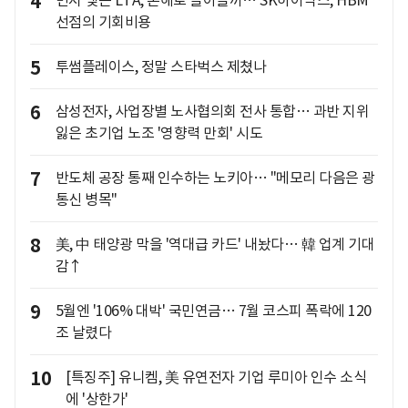
4
먼저 맺은 LTA, 손해로 돌아올까… SK하이닉스, HBM
선점의 기회비용
5
투썸플레이스, 정말 스타벅스 제쳤나
6
삼성전자, 사업장별 노사협의회 전사 통합… 과반 지위
잃은 초기업 노조 '영향력 만회' 시도
7
반도체 공장 통째 인수하는 노키아… "메모리 다음은 광
통신 병목"
8
美, 中 태양광 막을 '역대급 카드' 내놨다… 韓 업계 기대
감↑
9
5월엔 '106% 대박' 국민연금… 7월 코스피 폭락에 120
조 날렸다
10
[특징주] 유니켐, 美 유연전자 기업 루미아 인수 소식
에 '상한가'