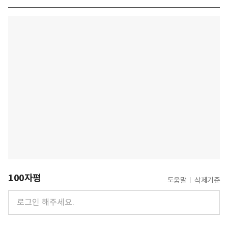
100자평
도움말
삭제기준