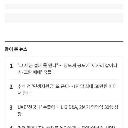
많이 본 뉴스
1
"그 세금 절대 못 낸다"… 양도세 공포에 '제자리 갈아타
기·교환 매매' 꿈틀
2
추석 전 '민생지원금' 또 푼다…1인당 최대 50만원 어디
서 받나
3
UAE '천궁Ⅱ' 수출에… LIG D&A, 2분기 영업익 30% 성
장