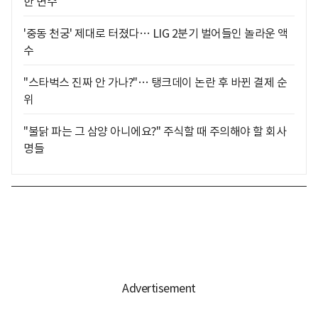
한 변수
'중동 천궁' 제대로 터졌다… LIG 2분기 벌어들인 놀라운 액
수
"스타벅스 진짜 안 가나?"… 탱크데이 논란 후 바뀐 결제 순
위
"불닭 파는 그 삼양 아니에요?" 주식할 때 주의해야 할 회사
명들