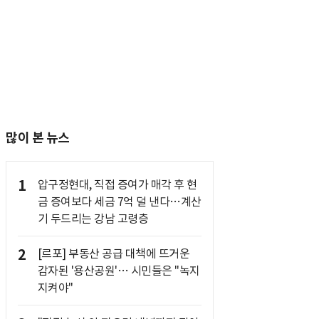
많이 본 뉴스
1
압구정현대, 직접 증여가 매각 후 현
금 증여보다 세금 7억 덜 낸다…계산
기 두드리는 강남 고령층
2
[르포] 부동산 공급 대책에 뜨거운
감자된 '용산공원'… 시민들은 "녹지
지켜야"