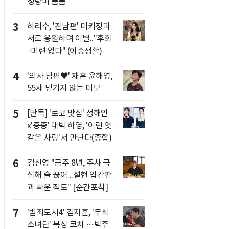
청량미 뿜뿜
3
하리수, '전남편' 미키정과
서로 응원하며 이별.."후회
·미련 없다" (이중생활)
4
'의사 남편♥' 재혼 윤해영,
55세 믿기지 않는 미모
5
[단독] '로코 맛집' 정해인
x'중증' 대박 하영, '이런 엿
같은 사랑'서 만난다(종합)
6
김신영 "금주 8년, 주사 극
심해 술 끊어...설현 입간판
과 싸운 적도" [순간포착]
7
'범죄도시4' 김지훈, '무쇠
소녀단' 복싱 코치 …박주