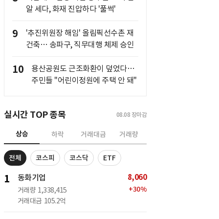
알 세다, 화재 진압하다 '풀썩'
9
'추진위원장 해임' 올림픽선수촌 재
건축… 송파구, 직무대행 체제 승인
10
용산공원도 근조화환이 덮었다…
주민들 "어린이정원에 주택 안 돼"
실시간 TOP 종목
08.08
장마감
상승
하락
거래대금
거래량
전체
코스피
코스닥
ETF
8,060
1
동화기업
+
30
%
거래량
1,338,415
거래대금
105.2억