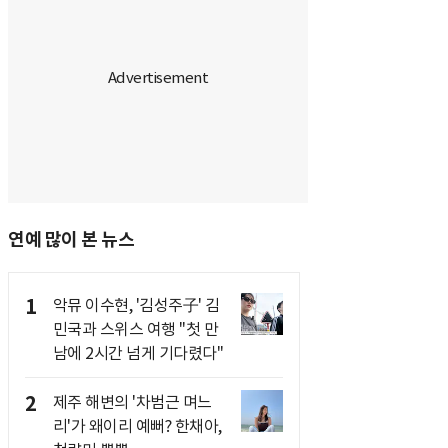
연예 많이 본 뉴스
1
악뮤 이수현, '김성주子' 김
민국과 스위스 여행 "첫 만
남에 2시간 넘게 기다렸다"
2
제주 해변의 '차범근 며느
리'가 왜이리 예뻐? 한채아,