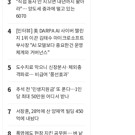
3
"직접 농사 안 지으면 내년까지 팔아
라"… 양도세 중과에 떨고 있는
6070
4
[인터뷰] 美 DARPA AI 사이버 챌린
지 1위 이끈 김태수 마이크로소프트
부사장 "AI 모델보다 중요한건 운영
체계와 거버넌스"
5
도수치료 막으니 신장분사·체외충
격파로… 비급여 '풍선효과'
6
추석 전 '민생지원금' 또 푼다…1인
당 최대 50만원 어디서 받나
7
서장훈, 28억에 산 양재역 빌딩 450
억에 내놨다
8
폭염에도 현장 지킨 공무원… 벼 낱