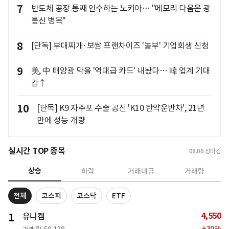
7
반도체 공장 통째 인수하는 노키아… "메모리 다음은 광
통신 병목"
8
[단독] 부대찌개·보쌈 프랜차이즈 '놀부' 기업회생 신청
9
美, 中 태양광 막을 '역대급 카드' 내놨다… 韓 업계 기대
감↑
10
[단독] K9 자주포 수출 공신 'K10 탄약운반차', 21년
만에 성능 개량
실시간 TOP 종목
08.06
장마감
상승
하락
거래대금
거래량
전체
코스피
코스닥
ETF
4,550
1
유니켐
+
30
%