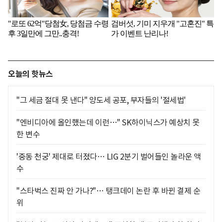
오늘의 핫뉴스
"그 세금 절대 못 낸다" 양도세 공포, 부자들의 '절세법'
"엔비디아에 올인했는데 이런…" SK하이닉스가 예상치 못
한 변수
'중동 천궁' 제대로 터졌다… LIG 2분기 벌어들인 놀라운 액
수
"스타벅스 진짜 안 가나?"… 탱크데이 논란 후 바뀐 결제 순
위