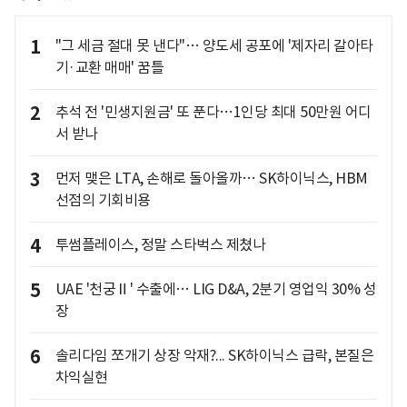
1
"그 세금 절대 못 낸다"… 양도세 공포에 '제자리 갈아타
기·교환 매매' 꿈틀
2
추석 전 '민생지원금' 또 푼다…1인당 최대 50만원 어디
서 받나
3
먼저 맺은 LTA, 손해로 돌아올까… SK하이닉스, HBM
선점의 기회비용
4
투썸플레이스, 정말 스타벅스 제쳤나
5
UAE '천궁Ⅱ' 수출에… LIG D&A, 2분기 영업익 30% 성
장
6
솔리다임 쪼개기 상장 악재?... SK하이닉스 급락, 본질은
차익실현