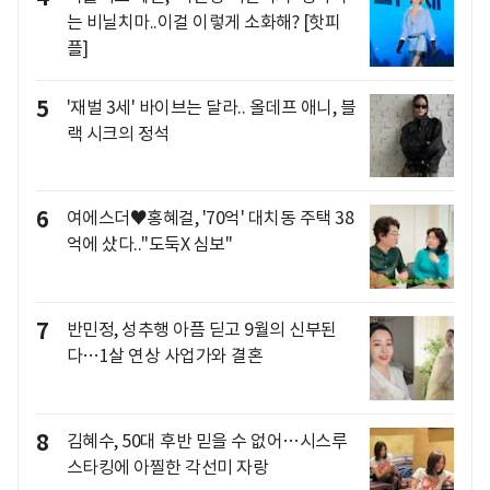
는 비닐치마..이걸 이렇게 소화해? [핫피
플]
5
'재벌 3세' 바이브는 달라.. 올데프 애니, 블
랙 시크의 정석
6
여에스더♥홍혜걸, '70억' 대치동 주택 38
억에 샀다.."도둑X 심보"
7
반민정, 성추행 아픔 딛고 9월의 신부된
다…1살 연상 사업가와 결혼
8
김혜수, 50대 후반 믿을 수 없어…시스루
스타킹에 아찔한 각선미 자랑