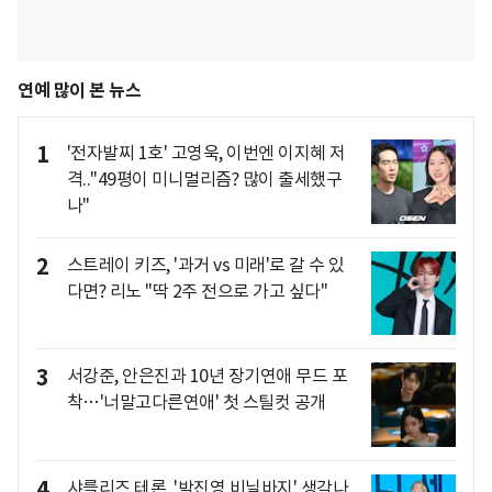
연예 많이 본 뉴스
1
'전자발찌 1호' 고영욱, 이번엔 이지혜 저
격.."49평이 미니멀리즘? 많이 출세했구
나"
2
스트레이 키즈, '과거 vs 미래'로 갈 수 있
다면? 리노 "딱 2주 전으로 가고 싶다"
3
서강준, 안은진과 10년 장기연애 무드 포
착…'너말고다른연애' 첫 스틸컷 공개
4
샤를리즈 테론, '박진영 비닐바지' 생각나