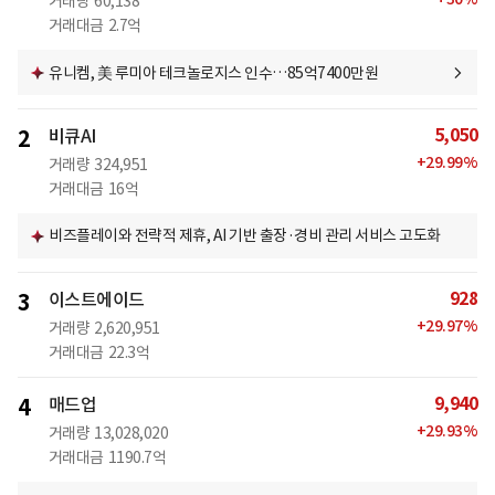
거래량
60,138
거래대금
2.7억
유니켐, 美 루미아 테크놀로지스 인수…85억7400만원
5,050
2
비큐AI
+
29.99
%
거래량
324,951
거래대금
16억
비즈플레이와 전략적 제휴, AI 기반 출장·경비 관리 서비스 고도화
928
3
이스트에이드
+
29.97
%
거래량
2,620,951
거래대금
22.3억
9,940
4
매드업
+
29.93
%
거래량
13,028,020
거래대금
1190.7억