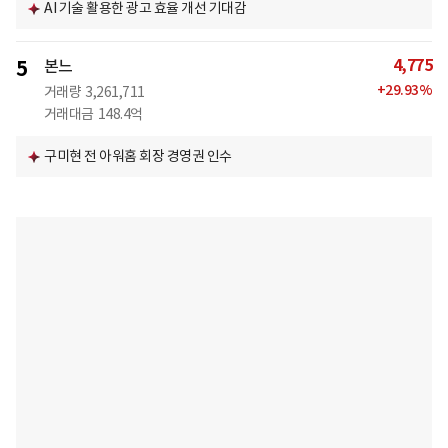
AI 기술 활용한 광고 효율 개선 기대감
4,775
5
본느
+
29.93
%
거래량
3,261,711
거래대금
148.4억
구미현 전 아워홈 회장 경영권 인수