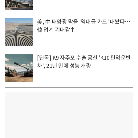
美, 中 태양광 막을 '역대급 카드' 내놨다…
韓 업계 기대감↑
[단독] K9 자주포 수출 공신 'K10 탄약운반
차', 21년 만에 성능 개량