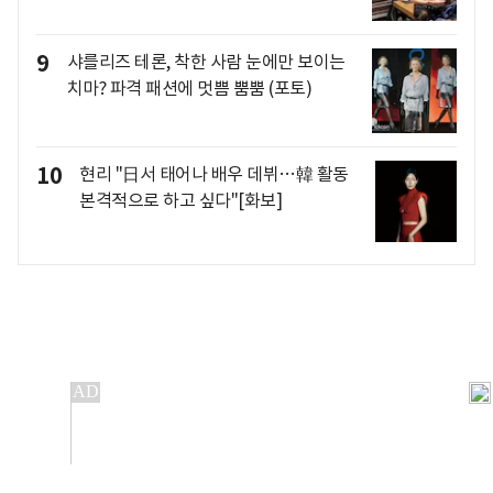
9
샤를리즈 테론, 착한 사람 눈에만 보이는
치마? 파격 패션에 멋쁨 뿜뿜 (포토)
10
현리 "日서 태어나 배우 데뷔…韓 활동
본격적으로 하고 싶다"[화보]
개인정보처리방침
앱설치(Android)