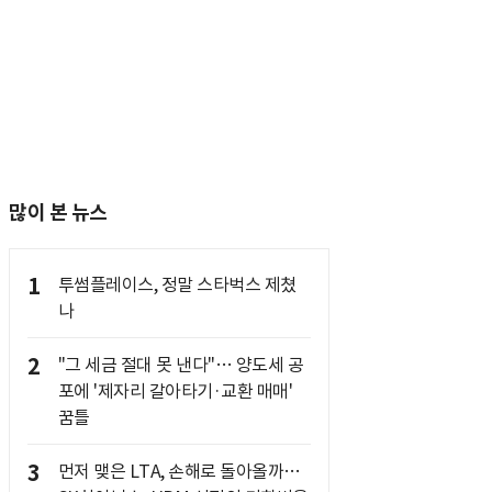
많이 본 뉴스
1
투썸플레이스, 정말 스타벅스 제쳤
나
2
"그 세금 절대 못 낸다"… 양도세 공
포에 '제자리 갈아타기·교환 매매'
꿈틀
3
먼저 맺은 LTA, 손해로 돌아올까…