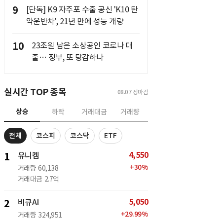
9
[단독] K9 자주포 수출 공신 'K10 탄
약운반차', 21년 만에 성능 개량
10
23조원 남은 소상공인 코로나 대
출… 정부, 또 탕감하나
실시간 TOP 종목
08.07
장마감
상승
하락
거래대금
거래량
전체
코스피
코스닥
ETF
4,550
1
유니켐
+
30
%
거래량
60,138
거래대금
2.7억
5,050
2
비큐AI
+
29.99
%
거래량
324,951