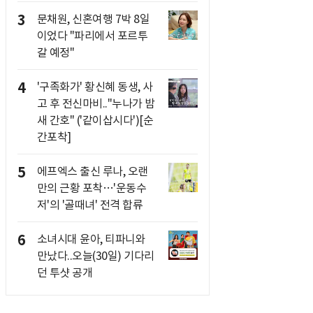
3
문채원, 신혼여행 7박 8일
이었다 "파리에서 포르투
갈 예정"
4
'구족화가' 황신혜 동생, 사
고 후 전신마비.."누나가 밤
새 간호" ('같이삽시다')[순
간포착]
5
에프엑스 출신 루나, 오랜
만의 근황 포착…'운동수
저'의 '골때녀' 전격 합류
6
소녀시대 윤아, 티파니와
만났다..오늘(30일) 기다리
던 투샷 공개