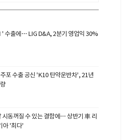
' 수출에… LIG D&A, 2분기 영업익 30%
자주포 수출 공신 'K10 탄약운반차', 21년
개량
 시동꺼질 수 있는 결함에… 상반기 車 리
기아 '최다'