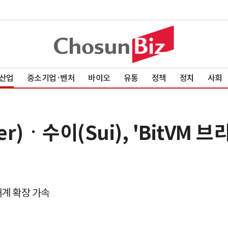
산업
중소기업·벤처
바이오
유통
정책
정치
사회
r)ㆍ수이(Sui), 'BitVM 브
태계 확장 가속