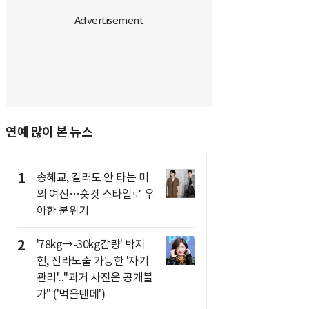
연예 많이 본 뉴스
1
송혜교, 컬러도 안 타는 미
의 여신…숏컷 스타일로 우
아한 분위기
2
'78kg→-30kg감량' 박지
현, 전라노출 가능한 '자기
관리'.."과거 사진은 공개불
가" ('먹을텐데')