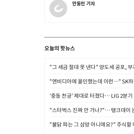
안동민 기자
오늘의 핫뉴스
"그 세금 절대 못 낸다" 양도세 공포, 
"엔비디아에 올인했는데 이런…" SK
'중동 천궁' 제대로 터졌다… LIG 2분
"스타벅스 진짜 안 가나?"… 탱크데이 
"불닭 파는 그 삼양 아니에요?" 주식할