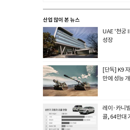
산업 많이 본 뉴스
UAE '천궁Ⅱ
성장
[단독] K9 
만에 성능 
레이·카니발
콜, 64만대 