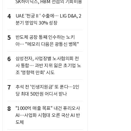
SK하이닉스, HBM 선점의 기회비용
4
UAE '천궁Ⅱ' 수출에… LIG D&A, 2
분기 영업익 30% 성장
5
반도체 공장 통째 인수하는 노키
아… "메모리 다음은 광통신 병목"
6
삼성전자, 사업장별 노사협의회 전
사 통합… 과반 지위 잃은 초기업 노
조 '영향력 만회' 시도
7
추석 전 '민생지원금' 또 푼다…1인
당 최대 50만원 어디서 받나
8
"1000억 매출 목표" 내건 퓨리오사
AI…사업화 시험대 오른 국산 AI 반
도체