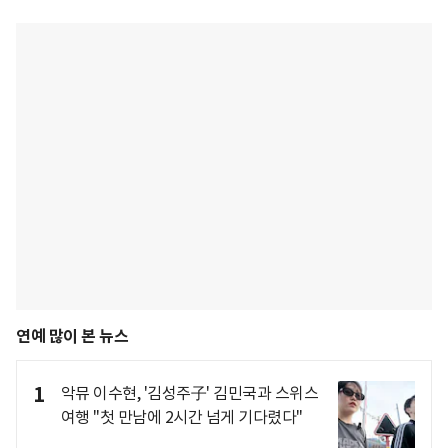
연예 많이 본 뉴스
1
악뮤 이수현, '김성주子' 김민국과 스위스
여행 "첫 만남에 2시간 넘게 기다렸다"