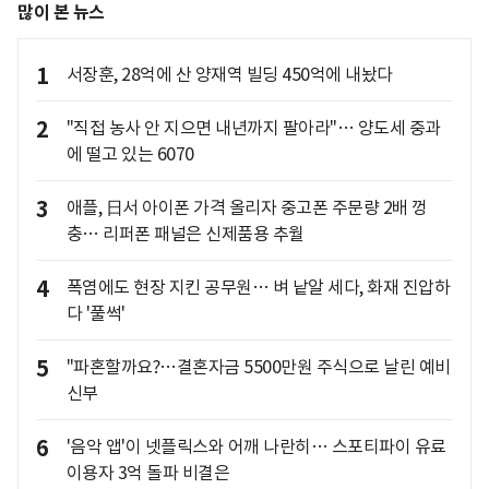
많이 본 뉴스
1
서장훈, 28억에 산 양재역 빌딩 450억에 내놨다
2
"직접 농사 안 지으면 내년까지 팔아라"… 양도세 중과
에 떨고 있는 6070
3
애플, 日서 아이폰 가격 올리자 중고폰 주문량 2배 껑
충… 리퍼폰 패널은 신제품용 추월
4
폭염에도 현장 지킨 공무원… 벼 낱알 세다, 화재 진압하
다 '풀썩'
5
"파혼할까요?…결혼자금 5500만원 주식으로 날린 예비
신부
6
'음악 앱'이 넷플릭스와 어깨 나란히… 스포티파이 유료
이용자 3억 돌파 비결은