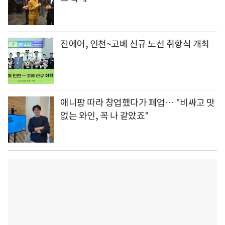
진에어, 인천~고베 신규 노선 취항식 개최
애니팡 따라 창업했다가 폐업… "비싸고 맛
없는 와인, 꼭 나 같았죠"