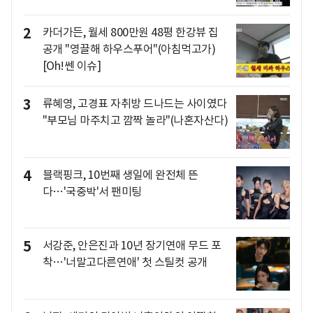
2
카더가든, 월세 800만원 48평 한강뷰 집
공개 "영끌해 하우스푸어"(아침먹고가)
[Oh!쎈 이슈]
3
류혜영, 고경표 자취방 드나드는 사이였다
"부모님 마주치고 깜짝 놀라"(나혼자산다)
4
블랙핑크, 10번째 생일에 완전체 뜬
다…'국중박'서 팬미팅
5
서강준, 안은진과 10년 장기연애 무드 포
착…'너말고다른연애' 첫 스틸컷 공개