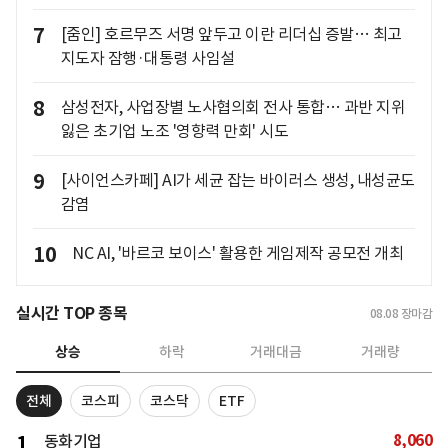
7
[줌인] 호르무즈 서명 앞두고 이란 리더십 증발… 최고
지도자 잠행·대통령 사임설
8
삼성전자, 사업장별 노사협의회 전사 통합… 과반 지위
잃은 초기업 노조 '영향력 만회' 시도
9
[사이언스카페] AI가 세균 잡는 바이러스 생성, 내성균도
감염
10
NC AI, '바르코 보이스' 활용한 게임제작 공모전 개최
실시간 TOP 종목
08.08
장마감
상승
하락
거래대금
거래량
전체
코스피
코스닥
ETF
8,060
1
동화기업