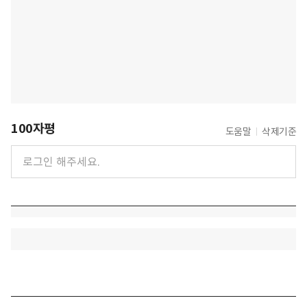
100자평
도움말
삭제기준