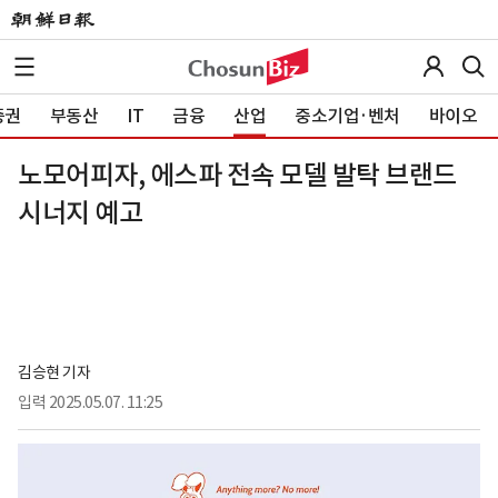
증권
부동산
IT
금융
산업
중소기업·벤처
바이오
노모어피자, 에스파 전속 모델 발탁 브랜드
시너지 예고
김승현 기자
입력
2025.05.07. 11:25