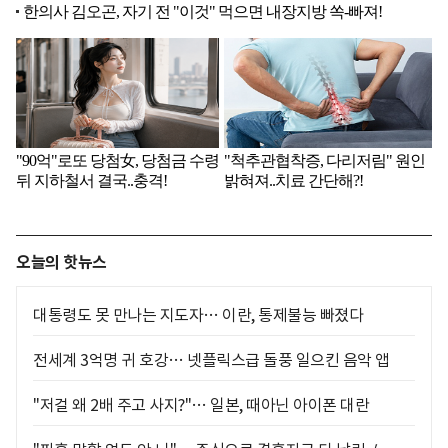
오늘의 핫뉴스
대통령도 못 만나는 지도자… 이란, 통제불능 빠졌다
전세계 3억명 귀 호강… 넷플릭스급 돌풍 일으킨 음악 앱
"저걸 왜 2배 주고 사지?"… 일본, 때아닌 아이폰 대란