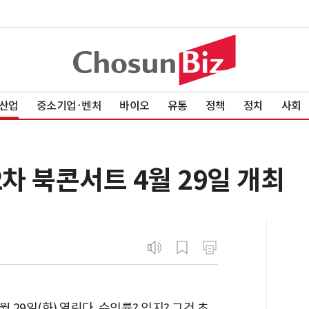
산업
중소기업·벤처
바이오
유통
정책
정치
사회
2차 북콘서트 4월 29일 개최
월 29일(화) 열린다. 수익률? 입지? 그건 초