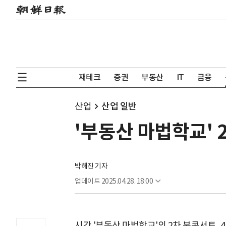
재테크
증권
부동산
IT
금융
산업
산업 일반
'부동산 마법학교' 
박해진 기자
업데이트
2025.04.28. 18:00
시간 '부동산 마법학교'의 2차 북콘서트, 4