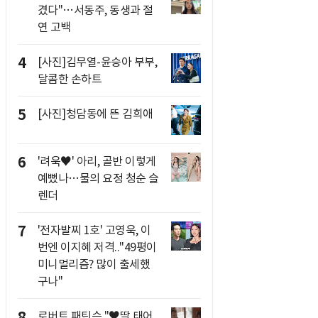
겼다"…서동주, 동생과 절
연 고백
4
[사진]김무열-윤승아 부부,
달콤한 손하트
5
[사진]청담동에 뜬 김희애
6
'려욱♥' 아리, 골반 이렇게
예뻤나…물의 요정 청순 슬
렌더
7
'전자발찌 1호' 고영욱, 이
번엔 이지혜 저격.."49평이
미니멀리즘? 많이 출세했
구나"
8
로버트 패틴슨 "♥딸 태어