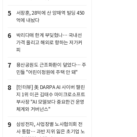
5
서장훈, 28억에 산 양재역 빌딩 450
억에 내놨다
6
박리다매 한계 부딪혔나… 국내선
가격 올리고 해외로 향하는 저가커
피
7
용산공원도 근조화환이 덮었다… 주
민들 "어린이정원에 주택 안 돼"
8
[인터뷰] 美 DARPA AI 사이버 챌린
지 1위 이끈 김태수 마이크로소프트
부사장 "AI 모델보다 중요한건 운영
체계와 거버넌스"
9
삼성전자, 사업장별 노사협의회 전
사 통합… 과반 지위 잃은 초기업 노