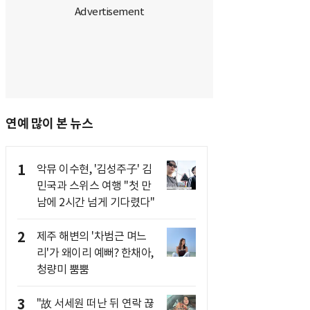
연예 많이 본 뉴스
1
악뮤 이수현, '김성주子' 김
민국과 스위스 여행 "첫 만
남에 2시간 넘게 기다렸다"
2
제주 해변의 '차범근 며느
리'가 왜이리 예뻐? 한채아,
청량미 뿜뿜
3
"故 서세원 떠난 뒤 연락 끊