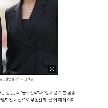
겸. /원앤원북스 사진 제공
질문, 즉 '출구전략'과 '절세 설계'를 집중
별화된 시선으로 부동산의 '끝'에 대해 이야