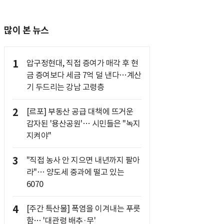
많이 본 뉴스
1
압구정현대, 직접 증여가 매각 후 현
금 증여보다 세금 7억 덜 낸다…계산
기 두드리는 강남 고령층
2
[르포] 부동산 공급 대책에 뜨거운
감자된 '용산공원'… 시민들은 "녹지
지켜야"
3
"직접 농사 안 지으면 내년까지 팔아
라"… 양도세 중과에 떨고 있는
6070
4
[주간 특산물] 폭염을 이겨내는 푸릇
함… '대관령 배추·무'