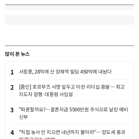
많이 본 뉴스
1
서장훈, 28억에 산 양재역 빌딩 450억에 내놨다
2
[줌인] 호르무즈 서명 앞두고 이란 리더십 증발… 최고
지도자 잠행·대통령 사임설
3
"파혼할까요?…결혼자금 5500만원 주식으로 날린 예비
신부
4
"직접 농사 안 지으면 내년까지 팔아라"… 양도세 중과