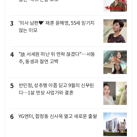
3
'의사 남편♥' 재혼 윤해영, 55세 믿기지
않는 미모
4
"故 서세원 떠난 뒤 연락 끊겼다"…서동
주, 동생과 절연 고백
5
반민정, 성추행 아픔 딛고 9월의 신부된
다…1살 연상 사업가와 결혼
6
YG엔터, 합정동 신사옥 열고 새로운 출발