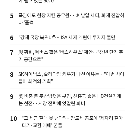
에 떨고 있는 6070
5
폭염에도 현장 지킨 공무원… 벼 낱알 세다, 화재 진압하
다 '풀썩'
6
"강제 국장 복귀냐"… ISA 세제 개편에 투자자 불만
7
與 황희, 폐버스 활용 '버스하우스' 제안…"청년 단기 주
거 공간으로"
8
SK하이닉스, 솔리다임 키우기 나선 이유는…"이번 사이
클이 최적의 기회"
9
美 비중 큰 두산밥캣은 부진, 신흥국 뚫은 HD건설기계
는 선전… 시장 전략에 엇갈린 희비
10
"그 세금 절대 못 낸다"… 양도세 공포에 '제자리 갈아
타기·교환 매매' 꿈틀