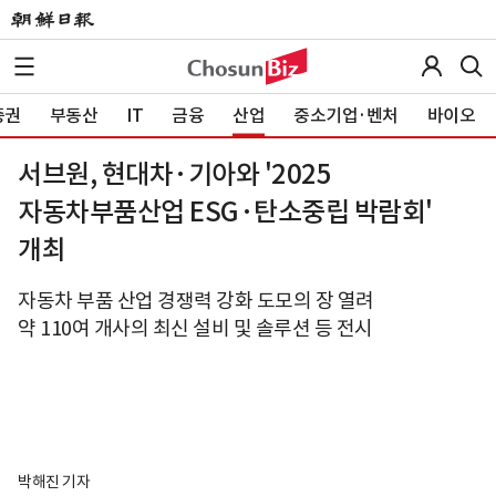
증권
부동산
IT
금융
산업
중소기업·벤처
바이오
서브원, 현대차·기아와 '2025
자동차부품산업 ESG·탄소중립 박람회'
개최
자동차 부품 산업 경쟁력 강화 도모의 장 열려
약 110여 개사의 최신 설비 및 솔루션 등 전시
박해진 기자