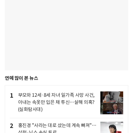
연예 많이 본 뉴스
1
부모와 12세·8세 자녀 일가족 사망 사건,
아내는 속옷만 입은 채 투신…살해 의혹?
(실화탐사대)
2
홍진경 "사라는 대로 샀는데 계속 빠져"…
삼전·닉스 손실 토로