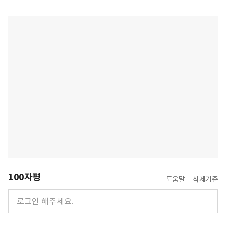
100자평
도움말
삭제기준