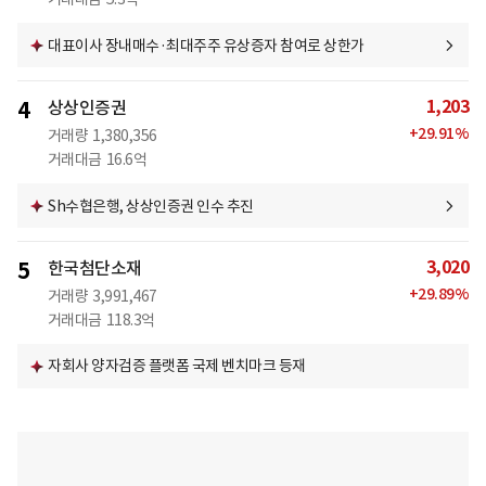
대표이사 장내매수·최대주주 유상증자 참여로 상한가
1,203
4
상상인증권
+
29.91
%
거래량
1,380,356
거래대금
16.6억
Sh수협은행, 상상인증권 인수 추진
3,020
5
한국첨단소재
+
29.89
%
거래량
3,991,467
거래대금
118.3억
자회사 양자검증 플랫폼 국제 벤치마크 등재