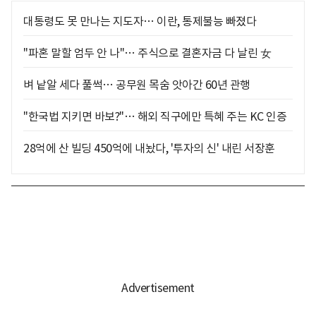
대통령도 못 만나는 지도자… 이란, 통제불능 빠졌다
"파혼 말할 엄두 안 나"… 주식으로 결혼자금 다 날린 女
벼 낱알 세다 풀썩… 공무원 목숨 앗아간 60년 관행
"한국법 지키면 바보?"… 해외 직구에만 특혜 주는 KC 인증
28억에 산 빌딩 450억에 내놨다, '투자의 신' 내린 서장훈