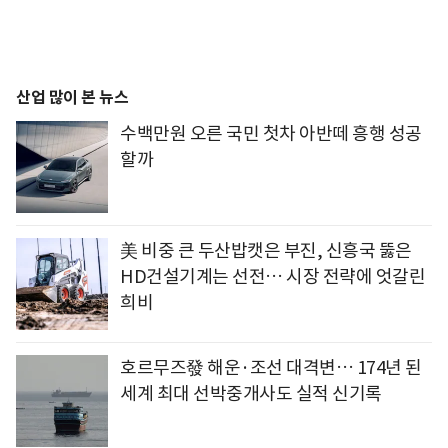
산업 많이 본 뉴스
수백만원 오른 국민 첫차 아반떼 흥행 성공
할까
美 비중 큰 두산밥캣은 부진, 신흥국 뚫은
HD건설기계는 선전… 시장 전략에 엇갈린
희비
호르무즈發 해운·조선 대격변… 174년 된
세계 최대 선박중개사도 실적 신기록