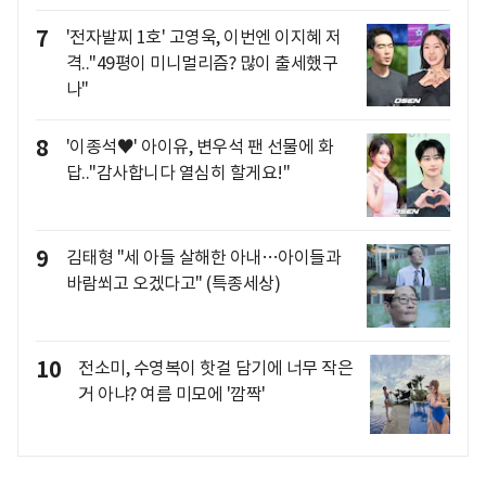
7
'전자발찌 1호' 고영욱, 이번엔 이지혜 저
격.."49평이 미니멀리즘? 많이 출세했구
나"
8
'이종석♥' 아이유, 변우석 팬 선물에 화
답.."감사합니다 열심히 할게요!"
9
김태형 "세 아들 살해한 아내…아이들과
바람쐬고 오겠다고" (특종세상)
10
전소미, 수영복이 핫걸 담기에 너무 작은
거 아냐? 여름 미모에 '깜짝'