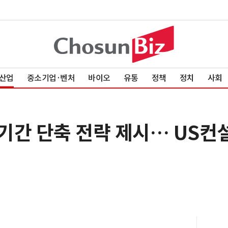
산업
중소기업·벤처
바이오
유통
정책
정치
사회
간 단축 전략 제시… US컨설팅