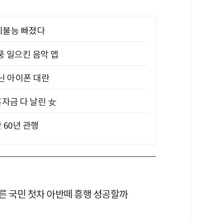
제불능 빠졌다
풍 일으킨 음악 앱
아닌 아이폰 대란
혼자금 다 날린 女
 60년 관행
른 국민 첫차 아반떼 흥행 성공할까