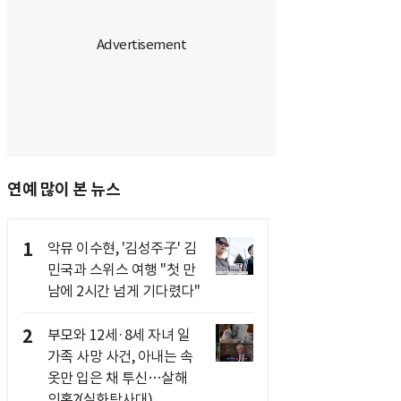
연예 많이 본 뉴스
1
악뮤 이수현, '김성주子' 김
민국과 스위스 여행 "첫 만
남에 2시간 넘게 기다렸다"
2
부모와 12세·8세 자녀 일
가족 사망 사건, 아내는 속
옷만 입은 채 투신…살해
의혹?(실화탐사대)