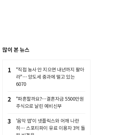
많이 본 뉴스
1
"직접 농사 안 지으면 내년까지 팔아
라"… 양도세 중과에 떨고 있는
6070
2
"파혼할까요?…결혼자금 5500만원
주식으로 날린 예비신부
3
'음악 앱'이 넷플릭스와 어깨 나란
히… 스포티파이 유료 이용자 3억 돌