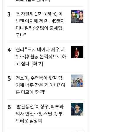
3
'전자발찌 1호' 고영욱, 이
번엔 이지혜 저격.."49평이
미니멀리즘? 많이 출세했
구나"
4
현리 "日서 태어나 배우 데
뷔…韓 활동 본격적으로 하
고 싶다"[화보]
5
전소미, 수영복이 핫걸 담
기에 너무 작은 거 아냐? 여
름 미모에 '깜짝'
6
'빨간풍선' 이상우, 피부과
의사 변신…첫 스틸 속 부
드러운 남성미