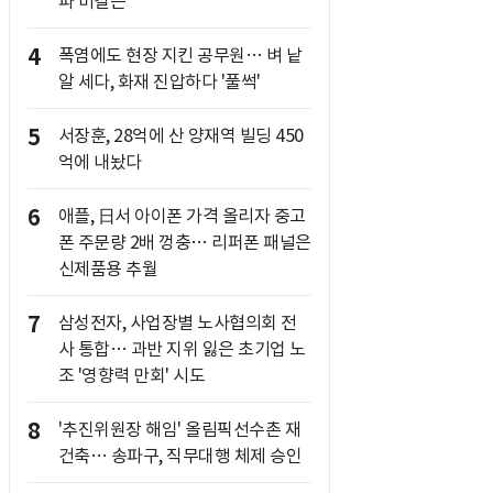
파 비결은
4
폭염에도 현장 지킨 공무원… 벼 낱
알 세다, 화재 진압하다 '풀썩'
5
서장훈, 28억에 산 양재역 빌딩 450
억에 내놨다
6
애플, 日서 아이폰 가격 올리자 중고
폰 주문량 2배 껑충… 리퍼폰 패널은
신제품용 추월
7
삼성전자, 사업장별 노사협의회 전
사 통합… 과반 지위 잃은 초기업 노
조 '영향력 만회' 시도
8
'추진위원장 해임' 올림픽선수촌 재
건축… 송파구, 직무대행 체제 승인