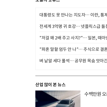
대통령도 못 만나는 지도자… 이란, 통
전세계 3억명 귀 호강… 넷플릭스급 돌
"저걸 왜 2배 주고 사지?"… 일본, 때
"파혼 말할 엄두 안 나"… 주식으로 결
벼 낱알 세다 풀썩… 공무원 목숨 앗아간
산업 많이 본 뉴스
수백만원 오