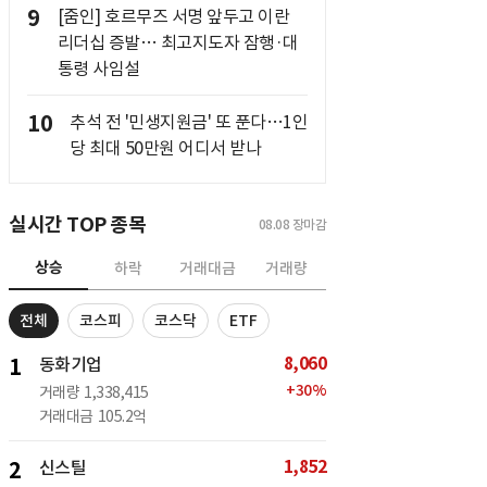
9
[줌인] 호르무즈 서명 앞두고 이란
리더십 증발… 최고지도자 잠행·대
통령 사임설
10
추석 전 '민생지원금' 또 푼다…1인
당 최대 50만원 어디서 받나
실시간 TOP 종목
08.08
장마감
상승
하락
거래대금
거래량
전체
코스피
코스닥
ETF
8,060
1
동화기업
+
30
%
거래량
1,338,415
거래대금
105.2억
1,852
2
신스틸