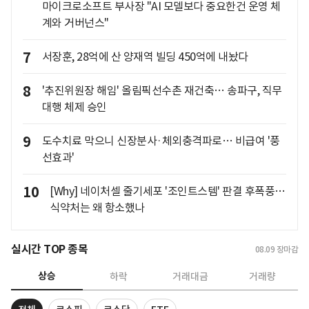
마이크로소프트 부사장 "AI 모델보다 중요한건 운영 체
계와 거버넌스"
7
서장훈, 28억에 산 양재역 빌딩 450억에 내놨다
8
'추진위원장 해임' 올림픽선수촌 재건축… 송파구, 직무
대행 체제 승인
9
도수치료 막으니 신장분사·체외충격파로… 비급여 '풍
선효과'
10
[Why] 네이처셀 줄기세포 '조인트스템' 판결 후폭풍…
식약처는 왜 항소했나
실시간 TOP 종목
08.09
장마감
상승
하락
거래대금
거래량