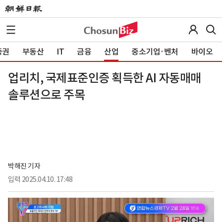
증권
부동산
IT
금융
산업
중소기업·벤처
바이오
업리치, 국제표준인증 획득한 AI 자동매매
솔루션으로 주목
박해진 기자
입력
2025.04.10. 17:48