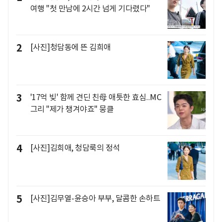
여행 "첫 만남에 2시간 넘게 기다렸다"
2
[사진]청담동에 뜬 김희애
3
'17억 빚' 함께 견딘 친母 애틋한 효심..MC
그리 "제가 챙겨야죠" 뭉클
4
[사진]김희애, 청담룩의 정석
5
[사진]김무열-윤승아 부부, 달콤한 손하트