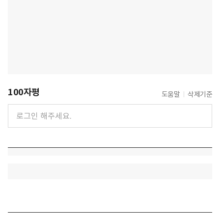
100자평
도움말
삭제기준