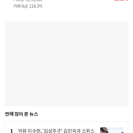
거래대금
118.3억
연예 많이 본 뉴스
1
악뮤 이수현, '김성주子' 김민국과 스위스