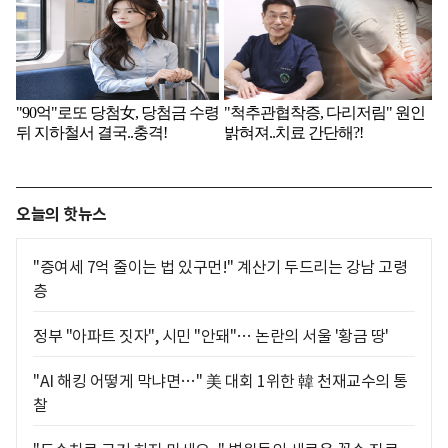
오늘의 핫뉴스
"증여세 7억 줄이는 법 있구먼!" 계산기 두드리는 강남 고령
층
정부 "아파트 짓자", 시민 "안돼"… 논란의 서울 '황금 땅'
"AI 해킹 어떻게 막냐면…" 美 대회 1위한 韓 천재교수의 통
찰