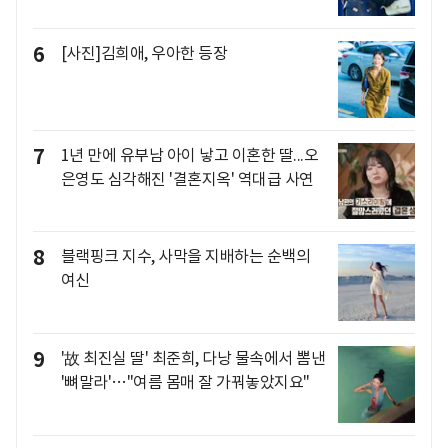
6
[사진]김희애, 우아한 등장
7
1년 만에 유부남 아이 낳고 이혼한 딸...오
은영도 심각해진 '결혼지옥' 역대급 사연
8
블랙핑크 지수, 사막을 지배하는 순백의
여신
9
'故 최진실 딸' 최준희, 다낭 물속에서 뽐낸
'뼈말라'…"여름 몸매 잘 가꿔놓았지요"