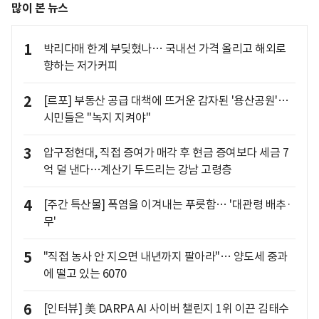
많이 본 뉴스
1
박리다매 한계 부딪혔나… 국내선 가격 올리고 해외로
향하는 저가커피
2
[르포] 부동산 공급 대책에 뜨거운 감자된 '용산공원'…
시민들은 "녹지 지켜야"
3
압구정현대, 직접 증여가 매각 후 현금 증여보다 세금 7
억 덜 낸다…계산기 두드리는 강남 고령층
4
[주간 특산물] 폭염을 이겨내는 푸릇함… '대관령 배추·
무'
5
"직접 농사 안 지으면 내년까지 팔아라"… 양도세 중과
에 떨고 있는 6070
6
[인터뷰] 美 DARPA AI 사이버 챌린지 1위 이끈 김태수