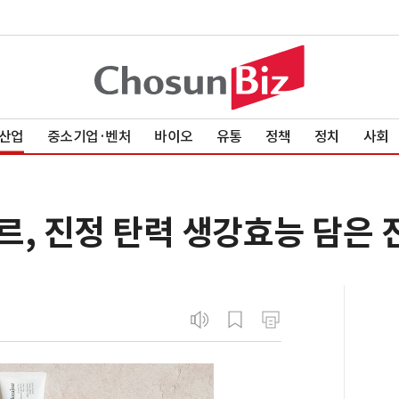
산업
중소기업·벤처
바이오
유통
정책
정치
사회
르, 진정 탄력 생강효능 담은 