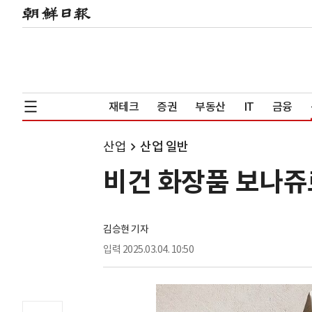
재테크
증권
부동산
IT
금융
산업
산업 일반
비건 화장품 보나쥬
김승현 기자
입력
2025.03.04. 10:50