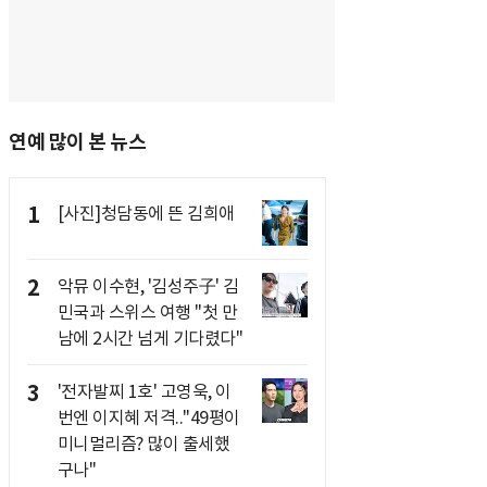
연예 많이 본 뉴스
1
[사진]청담동에 뜬 김희애
2
악뮤 이수현, '김성주子' 김
민국과 스위스 여행 "첫 만
남에 2시간 넘게 기다렸다"
3
'전자발찌 1호' 고영욱, 이
번엔 이지혜 저격.."49평이
미니멀리즘? 많이 출세했
구나"