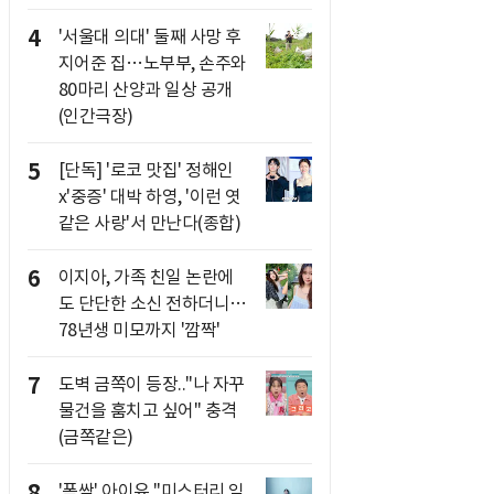
4
'서울대 의대' 둘째 사망 후
지어준 집…노부부, 손주와
80마리 산양과 일상 공개
(인간극장)
5
[단독] '로코 맛집' 정해인
x'중증' 대박 하영, '이런 엿
같은 사랑'서 만난다(종합)
6
이지아, 가족 친일 논란에
도 단단한 소신 전하더니…
78년생 미모까지 '깜짝'
7
도벽 금쪽이 등장.."나 자꾸
물건을 훔치고 싶어" 충격
(금쪽같은)
8
'폭싹' 아이유 "미스터리 임