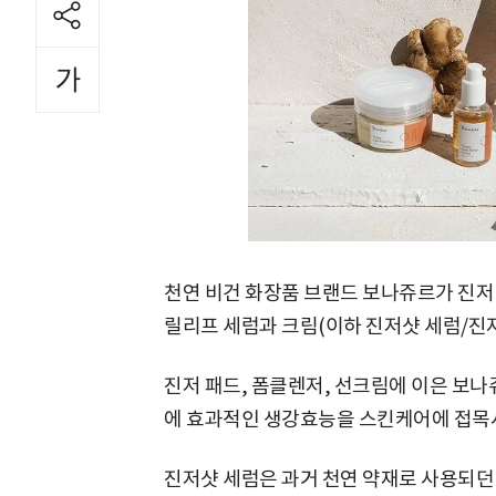
천연 비건 화장품 브랜드 보나쥬르가 진저
릴리프 세럼과 크림(이하 진저샷 세럼/진저
진저 패드, 폼클렌저, 선크림에 이은 보나
에 효과적인 생강효능을 스킨케어에 접목시
진저샷 세럼은 과거 천연 약재로 사용되던 