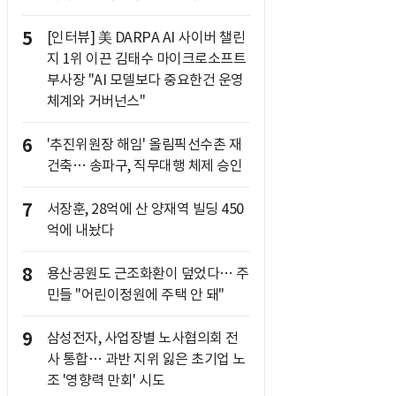
5
[인터뷰] 美 DARPA AI 사이버 챌린
지 1위 이끈 김태수 마이크로소프트
부사장 "AI 모델보다 중요한건 운영
체계와 거버넌스"
6
'추진위원장 해임' 올림픽선수촌 재
건축… 송파구, 직무대행 체제 승인
7
서장훈, 28억에 산 양재역 빌딩 450
억에 내놨다
8
용산공원도 근조화환이 덮었다… 주
민들 "어린이정원에 주택 안 돼"
9
삼성전자, 사업장별 노사협의회 전
사 통합… 과반 지위 잃은 초기업 노
조 '영향력 만회' 시도