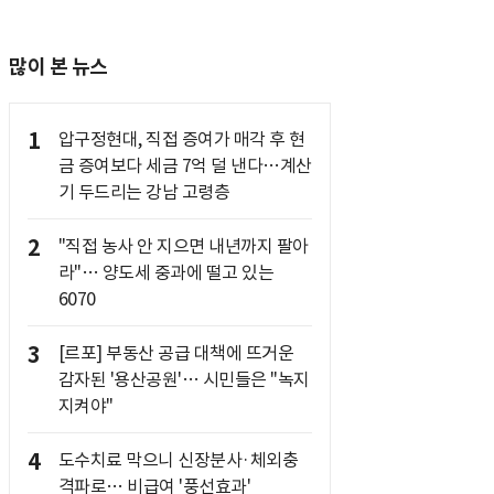
많이 본 뉴스
1
압구정현대, 직접 증여가 매각 후 현
금 증여보다 세금 7억 덜 낸다…계산
기 두드리는 강남 고령층
2
"직접 농사 안 지으면 내년까지 팔아
라"… 양도세 중과에 떨고 있는
6070
3
[르포] 부동산 공급 대책에 뜨거운
감자된 '용산공원'… 시민들은 "녹지
지켜야"
4
도수치료 막으니 신장분사·체외충
격파로… 비급여 '풍선효과'