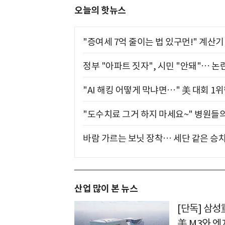
오늘의 핫뉴스
"증여세 7억 줄이는 법 있구먼!" 계산
정부 "아파트 짓자", 시민 "안돼"… 논란
"AI 해킹 어떻게 막냐면…" 美 대회 1
"도수치료 그거 하지 마세요~" 병원들
바람 가르는 보닛 장착… 세단 같은 승
산업 많이 본 뉴스
[단독] 삼성
美 M3와 