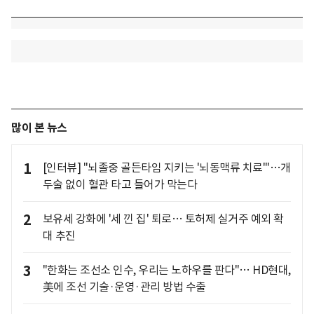
많이 본 뉴스
1
[인터뷰] "뇌졸중 골든타임 지키는 '뇌동맥류 치료'"…개
두술 없이 혈관 타고 들어가 막는다
2
보유세 강화에 '세 낀 집' 퇴로… 토허제 실거주 예외 확
대 추진
3
"한화는 조선소 인수, 우리는 노하우를 판다"… HD현대,
美에 조선 기술·운영·관리 방법 수출