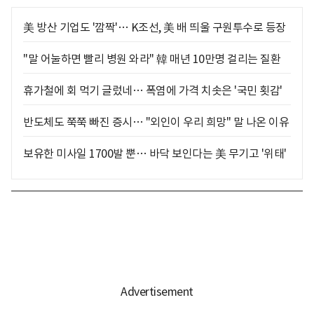
美 방산 기업도 '깜짝'… K조선, 美 배 띄울 구원투수로 등장
"말 어눌하면 빨리 병원 와라" 韓 매년 10만명 걸리는 질환
휴가철에 회 먹기 글렀네… 폭염에 가격 치솟은 '국민 횟감'
반도체도 쭉쭉 빠진 증시… "외인이 우리 희망" 말 나온 이유
보유한 미사일 1700발 뿐… 바닥 보인다는 美 무기고 '위태'