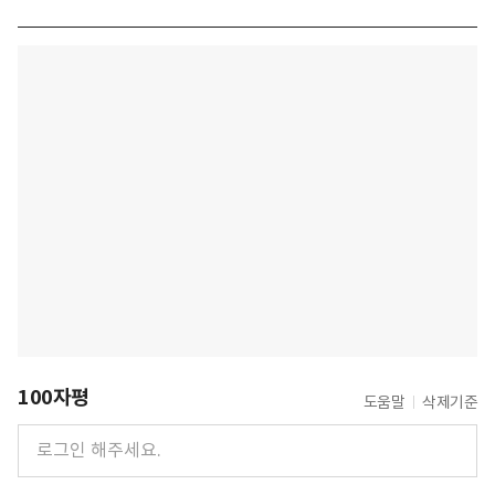
100자평
도움말
삭제기준