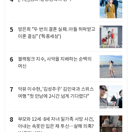
5
방은희 "두 번의 결혼 실패..아들 허락받고
이혼 결심" ('특종세상')
6
블랙핑크 지수, 사막을 지배하는 순백의
여신
7
악뮤 이수현, '김성주子' 김민국과 스위스
여행 "첫 만남에 2시간 넘게 기다렸다"
8
부모와 12세·8세 자녀 일가족 사망 사건,
아내는 속옷만 입은 채 투신…살해 의혹?