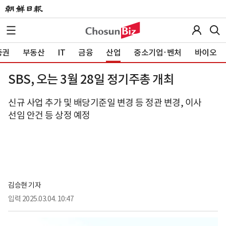
증권
부동산
IT
금융
산업
중소기업·벤처
바이오
SBS, 오는 3월 28일 정기주총 개최
신규 사업 추가 및 배당기준일 변경 등 정관 변경, 이사
선임 안건 등 상정 예정
김승현 기자
입력
2025.03.04. 10:47