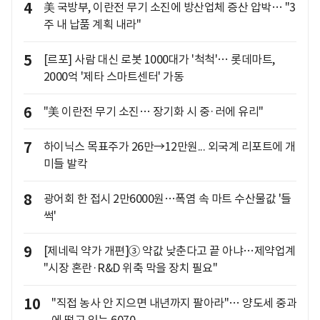
4
美 국방부, 이란전 무기 소진에 방산업체 증산 압박… "3
주 내 납품 계획 내라"
5
[르포] 사람 대신 로봇 1000대가 '척척'… 롯데마트,
2000억 '제타 스마트센터' 가동
6
"美 이란전 무기 소진… 장기화 시 중·러에 유리"
7
하이닉스 목표주가 26만→12만원... 외국계 리포트에 개
미들 발칵
8
광어회 한 접시 2만6000원…폭염 속 마트 수산물값 '들
썩'
9
[제네릭 약가 개편]③ 약값 낮춘다고 끝 아냐…제약업계
"시장 혼란·R&D 위축 막을 장치 필요"
10
"직접 농사 안 지으면 내년까지 팔아라"… 양도세 중과