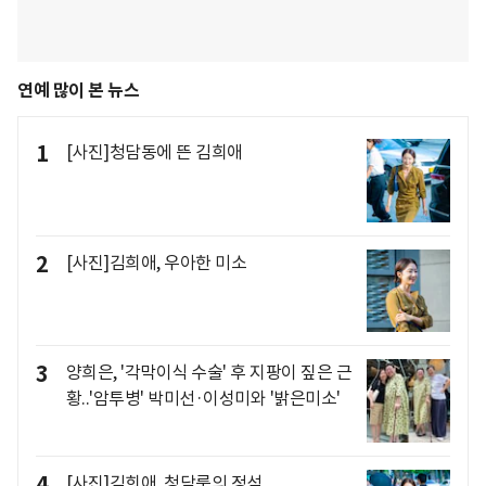
연예 많이 본 뉴스
1
[사진]청담동에 뜬 김희애
2
[사진]김희애, 우아한 미소
3
양희은, '각막이식 수술' 후 지팡이 짚은 근
황..'암투병' 박미선·이성미와 '밝은미소'
4
[사진]김희애, 청담룩의 정석