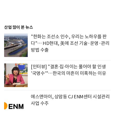
산업 많이 본 뉴스
"한화는 조선소 인수, 우리는 노하우를 판
다"… HD현대, 美에 조선 기술·운영·관리
방법 수출
[인터뷰] "결혼∙집∙아이는 풀어야 할 인생
'국영수'"…한국의 마흔이 미혹하는 이유
에스앤아이, 상암동 CJ ENM센터 시설관리
사업 수주