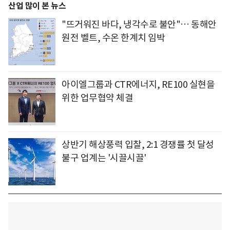
산업 많이 본 뉴스
"뜨거워진 바다, 냉각수로 불안"… 동해안
원전 벨트, 수온 한계치 임박
아이엘그룹과 CTR에너지, RE100 실현을
위한 업무협약 체결
상반기 해상풍력 입찰, 2:1 경쟁률 첫 달성
불구 업계는 '시끌시끌'