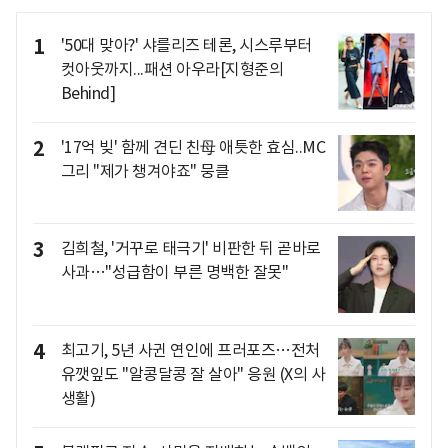
1
'50대 맞아?' 샤를리즈 테론, 시스루부터
컷아웃까지...패션 아우라[지형준의
Behind]
2
'17억 빚' 함께 견딘 친母 애틋한 효심..MC
그리 "제가 챙겨야죠" 뭉클
3
김희철, '거꾸로 태극기' 비판한 뒤 곧바로
사과…"성급함이 부른 명백한 잘못"
4
최고기, 5년 사귄 연인에 프러포즈…전처
유깻잎도 "알콩달콩 잘 살아" 응원 (X의 사
생활)