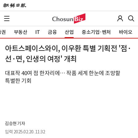
증권
부동산
IT
금융
산업
중소기업·벤처
바이오
아트스페이스와이, 이우환 특별 기획전 '점·
선·면, 인생의 여정' 개최
대표작 40여 점 한자리에… 작품 세계 한눈에 조망할
특별한 기회
김승현 기자
입력
2025.02.20. 11:32