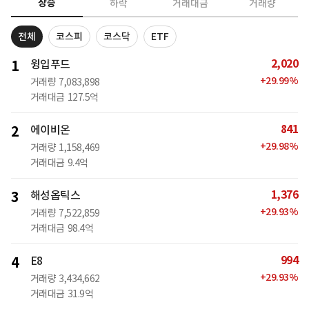
상승
하락
거래대금
거래량
전체
코스피
코스닥
ETF
2,020
1
윙입푸드
+
29.99
%
거래량
7,083,898
거래대금
127.5억
841
2
에이비온
+
29.98
%
거래량
1,158,469
거래대금
9.4억
1,376
3
해성옵틱스
+
29.93
%
거래량
7,522,859
거래대금
98.4억
994
4
E8
+
29.93
%
거래량
3,434,662
거래대금
31.9억