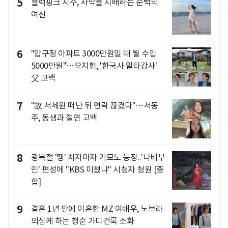
5
블랙핑크 지수, 사막을 지배하는 순백의
여신
6
"압구정 아파트 3000만원일 때 월 수입
5000만원"…오지헌, '한국사 일타강사'
父 고백
7
"故 서세원 떠난 뒤 연락 끊겼다"…서동
주, 동생과 절연 고백
8
광복절 '땡' 치자마자 기모노 등장..'나비부
인' 편성에 "KBS 미쳤냐" 시청자 청원 [종
합]
9
결혼 1년 만에 이혼한 MZ 여배우, 노브라
의심케 하는 청순 가디건룩 소화