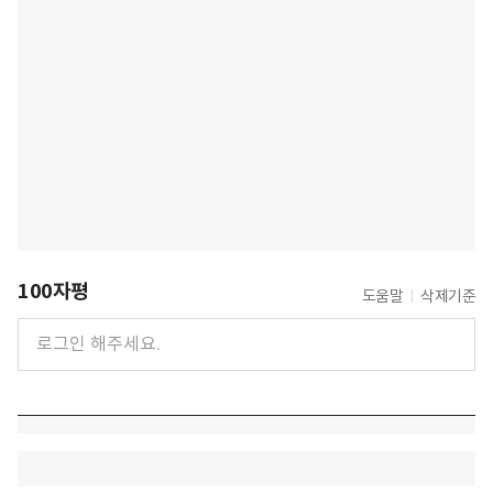
100자평
도움말
삭제기준