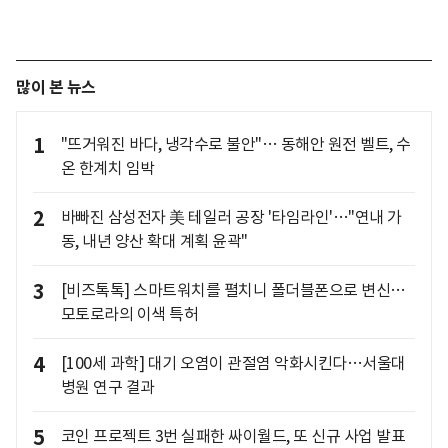
많이 본 뉴스
1
"뜨거워진 바다, 냉각수로 불안"… 동해안 원전 벨트, 수
온 한계치 임박
2
바빠진 삼성전자 美 테일러 공장 '타임라인'…"연내 가
동, 내년 양산 확대 계획 윤곽"
3
[비즈톡톡] 스마트워치를 펼치니 폴더블폰으로 변신…
모토로라의 이색 특허
4
[100세 과학] 대기 오염이 관절염 악화시킨다…서울대
병원 연구 결과
5
코인 프로젝트 3번 실패한 싸이월드, 또 신규 사업 발표