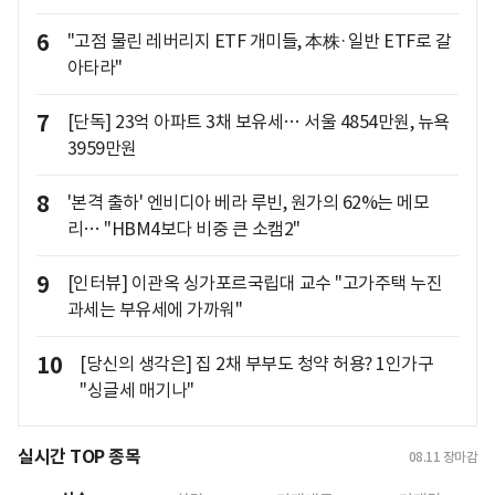
6
"고점 물린 레버리지 ETF 개미들, 本株·일반 ETF로 갈
아타라"
7
[단독] 23억 아파트 3채 보유세… 서울 4854만원, 뉴욕
3959만원
8
'본격 출하' 엔비디아 베라 루빈, 원가의 62%는 메모
리… "HBM4보다 비중 큰 소캠2"
9
[인터뷰] 이관옥 싱가포르국립대 교수 "고가주택 누진
과세는 부유세에 가까워"
10
[당신의 생각은] 집 2채 부부도 청약 허용? 1인가구
"싱글세 매기나"
실시간 TOP 종목
08.11
장마감