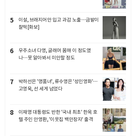
5
이설, 브래지어만 입고 과감 노출…금발이
찰떡[화보]
6
우주소녀 다영, 글래머 몸매 이 정도였
나…못 알아봐서 미안할 정도
7
박하선은 '명품녀', 류수영은 '성인영화'…
고영욱, 선 세게 넘었다
8
이재명 대통령도 반한 '국내 최초' 한옥 호
텔 주인 안영환, '이웃집 백만장자' 출격