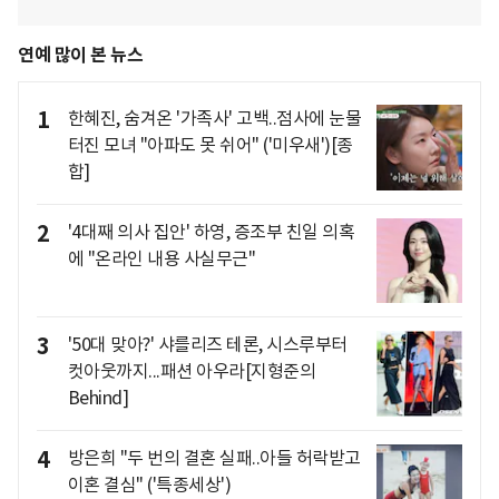
연예 많이 본 뉴스
1
한혜진, 숨겨온 '가족사' 고백..점사에 눈물
터진 모녀 "아파도 못 쉬어" ('미우새')[종
합]
2
'4대째 의사 집안' 하영, 증조부 친일 의혹
에 "온라인 내용 사실무근"
3
'50대 맞아?' 샤를리즈 테론, 시스루부터
컷아웃까지...패션 아우라[지형준의
Behind]
4
방은희 "두 번의 결혼 실패..아들 허락받고
이혼 결심" ('특종세상')