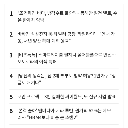
1
"뜨거워진 바다, 냉각수로 불안"… 동해안 원전 벨트, 수
온 한계치 임박
2
바빠진 삼성전자 美 테일러 공장 '타임라인'…"연내 가
동, 내년 양산 확대 계획 윤곽"
3
[비즈톡톡] 스마트워치를 펼치니 폴더블폰으로 변신…
모토로라의 이색 특허
4
[당신의 생각은] 집 2채 부부도 청약 허용? 1인가구 "싱
글세 매기나"
5
코인 프로젝트 3번 실패한 싸이월드, 또 신규 사업 발표
6
'본격 출하' 엔비디아 베라 루빈, 원가의 62%는 메모
리… "HBM4보다 비중 큰 소캠2"