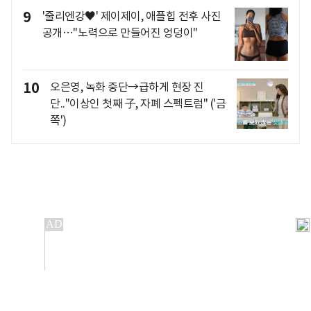
9
'줄리엔강♥' 제이제이, 애플힙 전후 사진
공개…"노력으로 만들어진 엉덩이"
10
오은영, 녹화 중단→급하게 현장 진
단.."이상인 첫째 子, 자폐 스펙트럼" ('금
쪽')
개인정보처리방침
앱설치(Android)
본 사이트의 주가 시세정보는 정보 제공 목적이며, 오류가