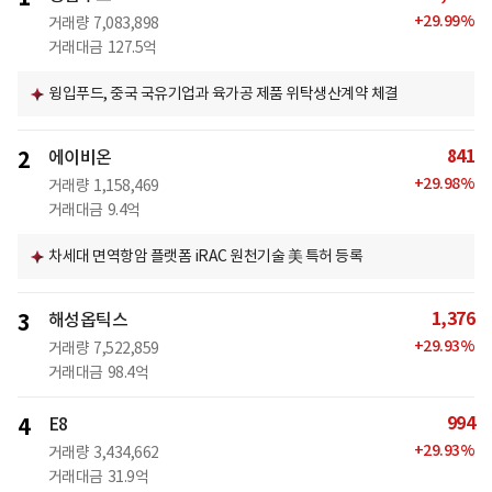
+
29.99
%
거래량
7,083,898
거래대금
127.5억
윙입푸드, 중국 국유기업과 육가공 제품 위탁생산계약 체결
841
2
에이비온
+
29.98
%
거래량
1,158,469
거래대금
9.4억
차세대 면역항암 플랫폼 iRAC 원천기술 美 특허 등록
1,376
3
해성옵틱스
+
29.93
%
거래량
7,522,859
거래대금
98.4억
994
4
E8
+
29.93
%
거래량
3,434,662
거래대금
31.9억