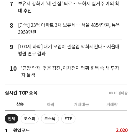
7
보유세 강화에 '세 낀 집' 퇴로… 토허제 실거주 예외 확
대 추진
8
[단독] 23억 아파트 3채 보유세… 서울 4854만원, 뉴욕
3959만원
9
[100세 과학] 대기 오염이 관절염 악화시킨다…서울대
병원 연구 결과
10
'금양 악재' 겪은 갑진, 이차전지 업황 회복 속 새 투자
자 물색
실시간 TOP 종목
08.10
장마감
상승
하락
거래대금
거래량
전체
코스피
코스닥
ETF
2,020
1
윙입푸드