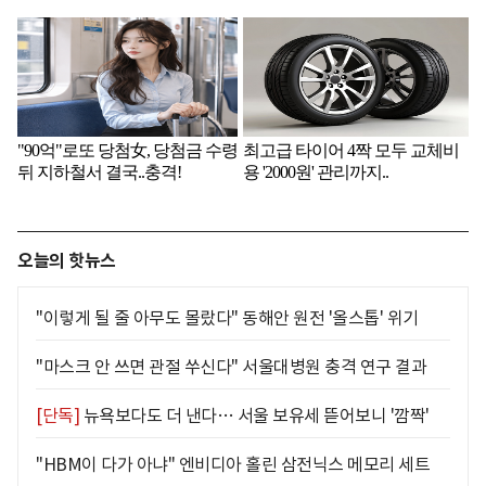
오늘의 핫뉴스
"이렇게 될 줄 아무도 몰랐다" 동해안 원전 '올스톱' 위기
"마스크 안 쓰면 관절 쑤신다" 서울대병원 충격 연구 결과
[단독]
뉴욕보다도 더 낸다… 서울 보유세 뜯어보니 '깜짝'
"HBM이 다가 아냐" 엔비디아 홀린 삼전닉스 메모리 세트