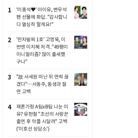
1
'이종석♥' 아이유, 변우석
팬 선물에 화답.."감사합니
다 열심히 할게요!"
2
'전자발찌 1호' 고영욱, 이
번엔 이지혜 저격.."49평이
미니멀리즘? 많이 출세했
구나"
3
"故 서세원 떠난 뒤 연락 끊
겼다"…서동주, 동생과 절
연 고백
4
재혼가정 A팀xB팀 나눈 이
유? 유현철 "조선의 사랑꾼
출연 후 악플 시달려" 고백
('이호선 상담소')