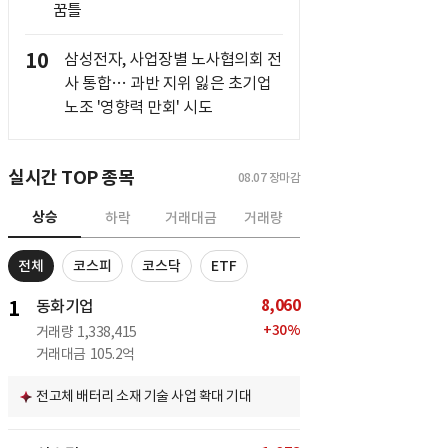
꿈틀
10
삼성전자, 사업장별 노사협의회 전
사 통합… 과반 지위 잃은 초기업
노조 '영향력 만회' 시도
실시간 TOP 종목
08.07
장마감
상승
하락
거래대금
거래량
전체
코스피
코스닥
ETF
8,060
1
동화기업
+
30
%
거래량
1,338,415
거래대금
105.2억
전고체 배터리 소재 기술 사업 확대 기대