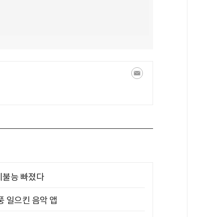
제불능 빠졌다
풍 일으킨 음악 앱