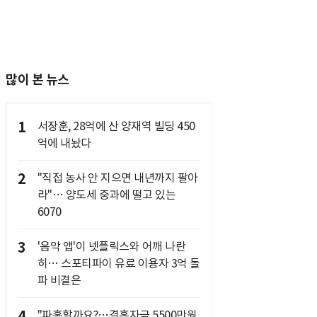
많이 본 뉴스
1
서장훈, 28억에 산 양재역 빌딩 450
억에 내놨다
2
"직접 농사 안 지으면 내년까지 팔아
라"… 양도세 중과에 떨고 있는
6070
3
'음악 앱'이 넷플릭스와 어깨 나란
히… 스포티파이 유료 이용자 3억 돌
파 비결은
4
"파혼할까요?…결혼자금 5500만원