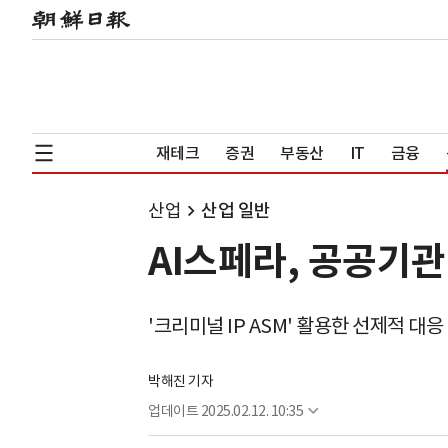
재테크
증권
부동산
IT
금융
산업
산업 일반
AI스페라, 공공기
'크리미널 IP ASM' 활용한 선제적 대응
박해진 기자
업데이트
2025.02.12. 10:35