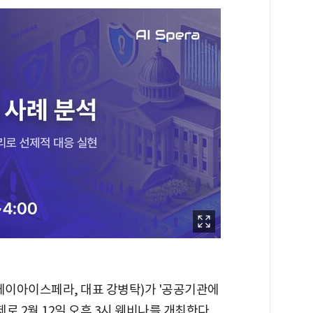
라(에이아이스페라, 대표 강병탁)가 '공공기관에
제로 2월 12일 오후 3시 웨비나를 개최한다.