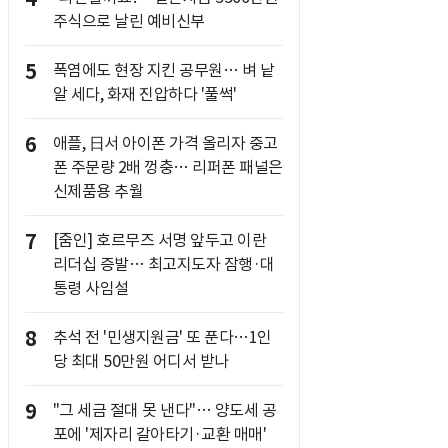
주식으로 날린 예비신부
5
폭염에도 현장 지킨 공무원… 벼 낱
알 세다, 화재 진압하다 '풀썩'
6
애플, 日서 아이폰 가격 올리자 중고
폰 주문량 2배 껑충… 리퍼폰 패널은
신제품용 추월
7
[줌인] 호르무즈 서명 앞두고 이란
리더십 증발… 최고지도자 잠행·대
통령 사임설
8
추석 전 '민생지원금' 또 푼다…1인
당 최대 50만원 어디서 받나
9
"그 세금 절대 못 낸다"… 양도세 공
포에 '제자리 갈아타기·교환 매매'