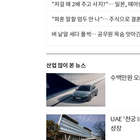
"저걸 왜 2배 주고 사지?"… 일본, 때
"파혼 말할 엄두 안 나"… 주식으로 결
벼 낱알 세다 풀썩… 공무원 목숨 앗아간
산업 많이 본 뉴스
수백만원 오
UAE '천궁Ⅱ
성장