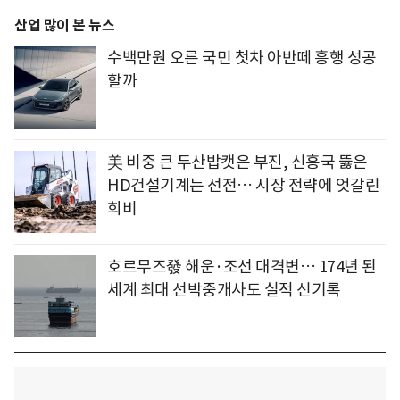
산업 많이 본 뉴스
수백만원 오른 국민 첫차 아반떼 흥행 성공
할까
美 비중 큰 두산밥캣은 부진, 신흥국 뚫은
HD건설기계는 선전… 시장 전략에 엇갈린
희비
호르무즈發 해운·조선 대격변… 174년 된
세계 최대 선박중개사도 실적 신기록