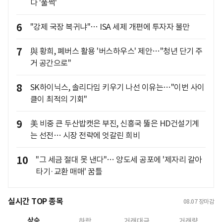
다 '풀썩'
6
"강제 국장 복귀냐"… ISA 세제 개편에 투자자 불만
7
與 황희, 폐버스 활용 '버스하우스' 제안…"청년 단기 주
거 공간으로"
8
SK하이닉스, 솔리다임 키우기 나선 이유는…"이번 사이
클이 최적의 기회"
9
美 비중 큰 두산밥캣은 부진, 신흥국 뚫은 HD건설기계
는 선전… 시장 전략에 엇갈린 희비
10
"그 세금 절대 못 낸다"… 양도세 공포에 '제자리 갈아
타기·교환 매매' 꿈틀
실시간 TOP 종목
08.07
장마감
상승
하락
거래대금
거래량