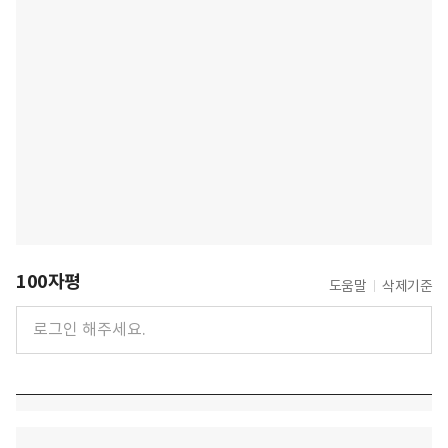
100자평
도움말
삭제기준