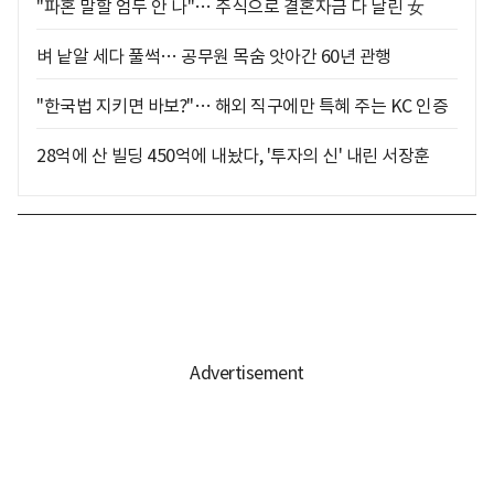
"파혼 말할 엄두 안 나"… 주식으로 결혼자금 다 날린 女
벼 낱알 세다 풀썩… 공무원 목숨 앗아간 60년 관행
"한국법 지키면 바보?"… 해외 직구에만 특혜 주는 KC 인증
28억에 산 빌딩 450억에 내놨다, '투자의 신' 내린 서장훈