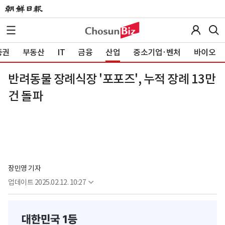
증권
부동산
IT
금융
산업
중소기업·벤처
바이오
반려동물 장례식장 '포포즈', 누적 장례 13만
건 돌파
장민영 기자
업데이트
2025.02.12. 10:27