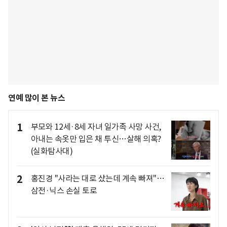
연예 많이 본 뉴스
1
부모와 12세·8세 자녀 일가족 사망 사건,
아내는 속옷만 입은 채 투신…살해 의혹?
(실화탐사대)
2
홍진경 "사라는 대로 샀는데 계속 빠져"…
삼전·닉스 손실 토로