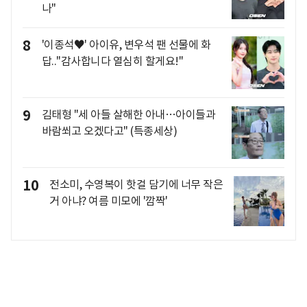
나"
8
'이종석♥' 아이유, 변우석 팬 선물에 화
답.."감사합니다 열심히 할게요!"
9
김태형 "세 아들 살해한 아내…아이들과
바람쐬고 오겠다고" (특종세상)
10
전소미, 수영복이 핫걸 담기에 너무 작은
거 아냐? 여름 미모에 '깜짝'