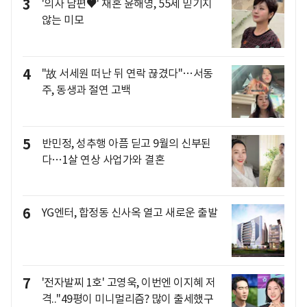
3
'의사 남편♥' 재혼 윤해영, 55세 믿기지
않는 미모
4
"故 서세원 떠난 뒤 연락 끊겼다"…서동
주, 동생과 절연 고백
5
반민정, 성추행 아픔 딛고 9월의 신부된
다…1살 연상 사업가와 결혼
6
YG엔터, 합정동 신사옥 열고 새로운 출발
7
'전자발찌 1호' 고영욱, 이번엔 이지혜 저
격.."49평이 미니멀리즘? 많이 출세했구