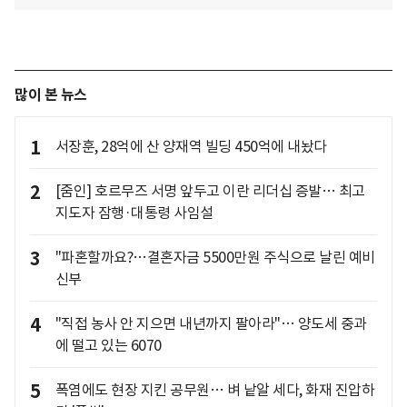
많이 본 뉴스
1
서장훈, 28억에 산 양재역 빌딩 450억에 내놨다
2
[줌인] 호르무즈 서명 앞두고 이란 리더십 증발… 최고
지도자 잠행·대통령 사임설
3
"파혼할까요?…결혼자금 5500만원 주식으로 날린 예비
신부
4
"직접 농사 안 지으면 내년까지 팔아라"… 양도세 중과
에 떨고 있는 6070
5
폭염에도 현장 지킨 공무원… 벼 낱알 세다, 화재 진압하