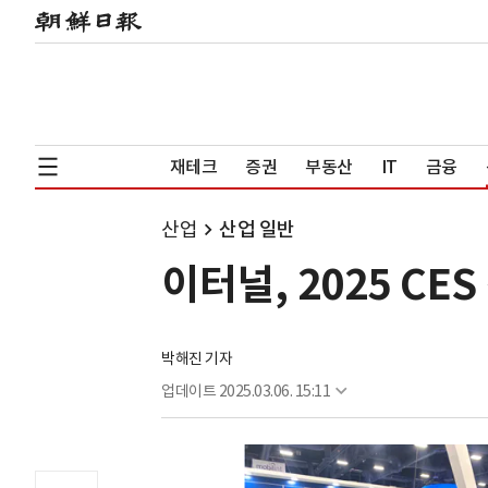
재테크
증권
부동산
IT
금융
산업
산업 일반
이터널, 2025 C
박해진 기자
업데이트
2025.03.06. 15:11