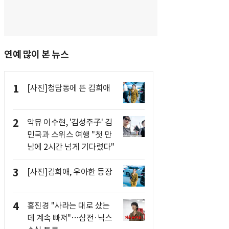
연예 많이 본 뉴스
1
[사진]청담동에 뜬 김희애
2
악뮤 이수현, '김성주子' 김
민국과 스위스 여행 "첫 만
남에 2시간 넘게 기다렸다"
3
[사진]김희애, 우아한 등장
4
홍진경 "사라는 대로 샀는
데 계속 빠져"…삼전·닉스