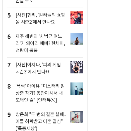
손실 토로
5
[사진]현리, '킬러들의 쇼핑
몰 시즌2'에서 만나요
6
제주 해변의 '차범근 며느
리'가 왜이리 예뻐? 한채아,
청량미 뿜뿜
7
[사진]이지나, '피의 게임
시즌3'에서 만나요
8
'폭싹' 아이유 "미스터리 임
상춘 작가? 동안이셔서 내
또래인 줄" [인터뷰⑤]
9
방은희 "두 번의 결혼 실패..
아들 허락받고 이혼 결심"
('특종세상')