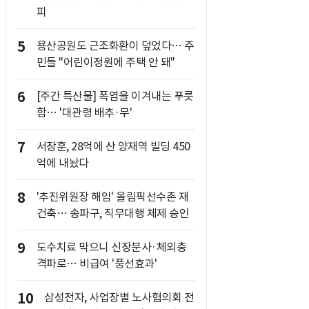
피
5
용산공원도 근조화환이 덮었다… 주
민들 "어린이정원에 주택 안 돼"
6
[주간 특산물] 폭염을 이겨내는 푸릇
함… '대관령 배추·무'
7
서장훈, 28억에 산 양재역 빌딩 450
억에 내놨다
8
'추진위원장 해임' 올림픽선수촌 재
건축… 송파구, 직무대행 체제 승인
9
도수치료 막으니 신장분사·체외충
격파로… 비급여 '풍선효과'
10
삼성전자, 사업장별 노사협의회 전