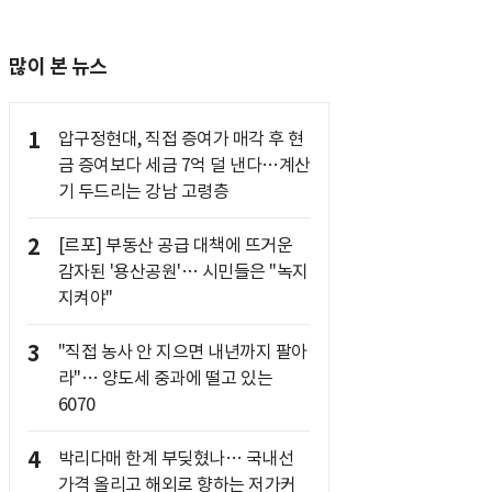
많이 본 뉴스
1
압구정현대, 직접 증여가 매각 후 현
금 증여보다 세금 7억 덜 낸다…계산
기 두드리는 강남 고령층
2
[르포] 부동산 공급 대책에 뜨거운
감자된 '용산공원'… 시민들은 "녹지
지켜야"
3
"직접 농사 안 지으면 내년까지 팔아
라"… 양도세 중과에 떨고 있는
6070
4
박리다매 한계 부딪혔나… 국내선
가격 올리고 해외로 향하는 저가커