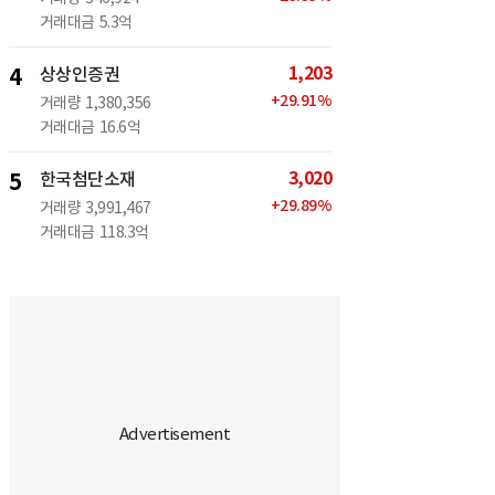
거래대금
5.3억
1,203
4
상상인증권
+
29.91
%
거래량
1,380,356
거래대금
16.6억
3,020
5
한국첨단소재
+
29.89
%
거래량
3,991,467
거래대금
118.3억