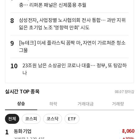
충… 리퍼폰 패널은 신제품용 추월
8
삼성전자, 사업장별 노사협의회 전사 통합… 과반 지위
잃은 초기업 노조 '영향력 만회' 시도
9
[뉴테크] 미세 플라스틱 꼼짝 마, 자연이 가르쳐준 청소
그물
10
23조원 남은 소상공인 코로나 대출… 정부, 또 탕감하
나
실시간 TOP 종목
08.07
장마감
상승
하락
거래대금
거래량
전체
코스피
코스닥
ETF
8,060
1
동화기업
+
30
%