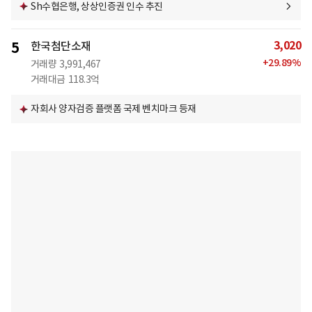
Sh수협은행, 상상인증권 인수 추진
3,020
5
한국첨단소재
+
29.89
%
거래량
3,991,467
거래대금
118.3억
자회사 양자검증 플랫폼 국제 벤치마크 등재