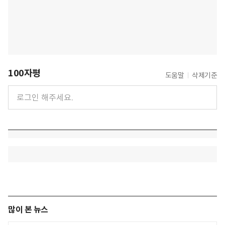
100자평
도움말
삭제기준
많이 본 뉴스