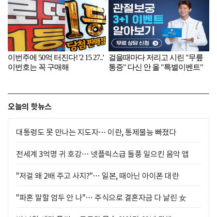
오늘의 핫뉴스
대통령도 못 만나는 지도자… 이란, 통제불능 빠졌다
전세계 3억명 귀 호강… 넷플릭스급 돌풍 일으킨 음악 앱
"저걸 왜 2배 주고 사지?"… 일본, 때아닌 아이폰 대란
"파혼 말할 엄두 안 나"… 주식으로 결혼자금 다 날린 女