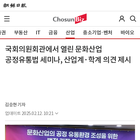
증권
부동산
IT
금융
산업
중소기업·벤처
바이오
국회의원회관에서 열린 문화산업
공정유통법 세미나, 산업계·학계 의견 제시
김승현 기자
업데이트
2025.02.12. 10:21