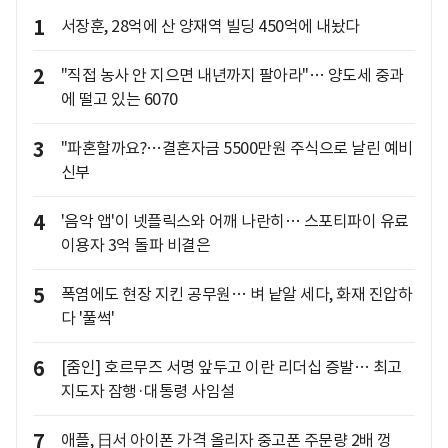
1
서장훈, 28억에 산 양재역 빌딩 450억에 내놨다
2
"직접 농사 안 지으면 내년까지 팔아라"… 양도세 중과
에 떨고 있는 6070
3
"파혼할까요?…결혼자금 5500만원 주식으로 날린 예비
신부
4
'음악 앱'이 넷플릭스와 어깨 나란히… 스포티파이 유료
이용자 3억 돌파 비결은
5
폭염에도 현장 지킨 공무원… 벼 낱알 세다, 화재 진압하
다 '풀썩'
6
[줌인] 호르무즈 서명 앞두고 이란 리더십 증발… 최고
지도자 잠행·대통령 사임설
7
애플, 日서 아이폰 가격 올리자 중고폰 주문량 2배 껑