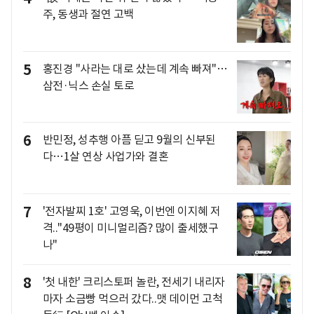
주, 동생과 절연 고백
5
홍진경 "사라는 대로 샀는데 계속 빠져"…
삼전·닉스 손실 토로
6
반민정, 성추행 아픔 딛고 9월의 신부된
다…1살 연상 사업가와 결혼
7
'전자발찌 1호' 고영욱, 이번엔 이지혜 저
격.."49평이 미니멀리즘? 많이 출세했구
나"
8
'첫 내한' 크리스토퍼 놀란, 전세기 내리자
마자 소금빵 먹으러 갔다..맷 데이먼 고척