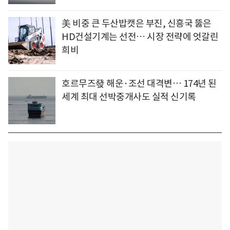
美 비중 큰 두산밥캣은 부진, 신흥국 뚫은
HD건설기계는 선전… 시장 전략에 엇갈린
희비
호르무즈發 해운·조선 대격변… 174년 된
세계 최대 선박중개사도 실적 신기록