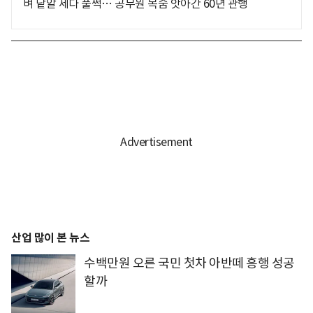
벼 낱알 세다 풀썩… 공무원 목숨 앗아간 60년 관행
산업 많이 본 뉴스
수백만원 오른 국민 첫차 아반떼 흥행 성공
할까