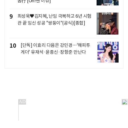
돔行 [Oh!쎈 이슈]
9
최성욱♥김지혜, 난임 극복하고 6년 시험
관 끝 임신 성공 "쌍둥이"(공식)[종합]
10
[단독] 이효리 다음은 강민경…'해피투
게더' 유재석·윤종신·장항준 만난다
개인정보처리방침
앱설치(Android)