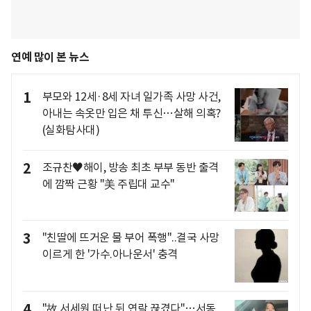
연예 많이 본 뉴스
1
부모와 12세·8세 자녀 일가족 사망 사건,
아내는 속옷만 입은 채 투신…살해 의혹?
(실화탐사대)
2
조규찬♥해이, 방송 최초 부부 동반 출격
에 깜짝 근황 "美 주립대 교수"
3
"친딸에 뜨거운 물 부어 폭행"..결국 사망
이르게 한 '가수.아나운서' 충격
4
"故 서세원 떠난 뒤 연락 끊겼다"…서동