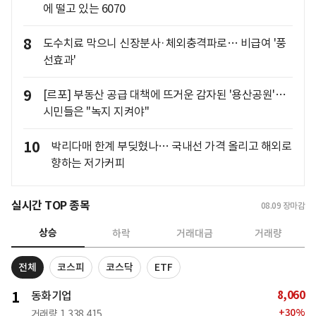
에 떨고 있는 6070
8
도수치료 막으니 신장분사·체외충격파로… 비급여 '풍
선효과'
9
[르포] 부동산 공급 대책에 뜨거운 감자된 '용산공원'…
시민들은 "녹지 지켜야"
10
박리다매 한계 부딪혔나… 국내선 가격 올리고 해외로
향하는 저가커피
실시간 TOP 종목
08.09
장마감
상승
하락
거래대금
거래량
전체
코스피
코스닥
ETF
8,060
1
동화기업
+
30
%
거래량
1,338,415