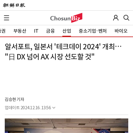
증권
부동산
IT
금융
산업
중소기업·벤처
바이오
알서포트, 일본서 '테크데이 2024' 개최…
"日 DX 넘어 AX 시장 선도할 것"
김승현 기자
업데이트
2024.12.16. 13:56