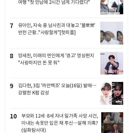
여행 "첫 만남에 2시간 넘게 기다렸다"
7
유아인, 자숙 중 남사친과 대놓고 '볼뽀뽀'
반전 근황.."사랑할게"[핫피플]
8
양세찬, 미래의 연인에게 '경고' 영상편지
"사랑하지만 돈 못 줘"
9
김다현, 3집 '까만백조' 오늘(16일) 발매…
강렬한 K팝 감성
10
부모와 12세·8세 자녀 일가족 사망 사건,
아내는 속옷만 입은 채 투신…살해 의혹?
(실화탐사대)