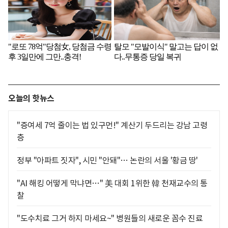
오늘의 핫뉴스
"증여세 7억 줄이는 법 있구먼!" 계산기 두드리는 강남 고령
층
정부 "아파트 짓자", 시민 "안돼"… 논란의 서울 '황금 땅'
"AI 해킹 어떻게 막냐면…" 美 대회 1위한 韓 천재교수의 통
찰
"도수치료 그거 하지 마세요~" 병원들의 새로운 꼼수 진료