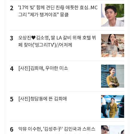
2
'17억 빚' 함께 견딘 친母 애틋한 효심..MC
그리 "제가 챙겨야죠" 뭉클
3
오상진♥김소영, 딸 LA 갈비 위해 호텔 뷔
페 찾아('띵그리TV')//어저께
4
[사진]김희애, 우아한 미소
5
[사진]청담동에 뜬 김희애
6
악뮤 이수현, '김성주子' 김민국과 스위스