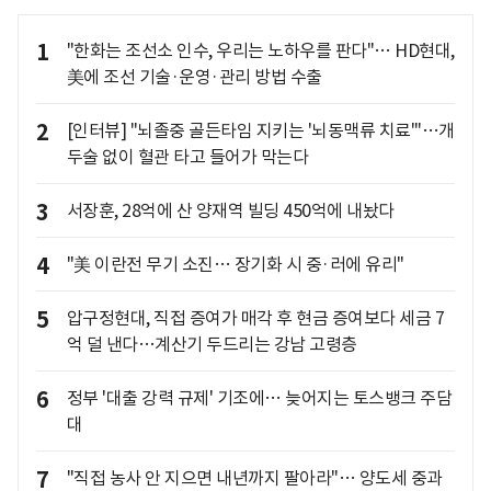
1
"한화는 조선소 인수, 우리는 노하우를 판다"… HD현대,
美에 조선 기술·운영·관리 방법 수출
2
[인터뷰] "뇌졸중 골든타임 지키는 '뇌동맥류 치료'"…개
두술 없이 혈관 타고 들어가 막는다
3
서장훈, 28억에 산 양재역 빌딩 450억에 내놨다
4
"美 이란전 무기 소진… 장기화 시 중·러에 유리"
5
압구정현대, 직접 증여가 매각 후 현금 증여보다 세금 7
억 덜 낸다…계산기 두드리는 강남 고령층
6
정부 '대출 강력 규제' 기조에… 늦어지는 토스뱅크 주담
대
7
"직접 농사 안 지으면 내년까지 팔아라"… 양도세 중과