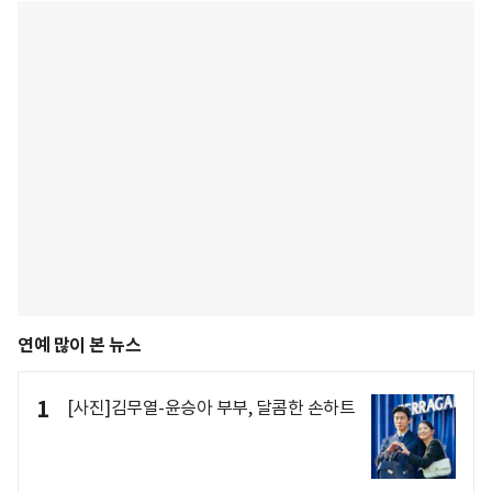
연예 많이 본 뉴스
1
[사진]김무열-윤승아 부부, 달콤한 손하트