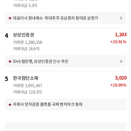
거래대금
5.3억
대표이사 장내매수·최대주주 유상증자 참여로 상한가
1,203
4
상상인증권
+
29.91
%
거래량
1,380,356
거래대금
16.6억
Sh수협은행, 상상인증권 인수 추진
3,020
5
한국첨단소재
+
29.89
%
거래량
3,991,467
거래대금
118.3억
자회사 양자검증 플랫폼 국제 벤치마크 등재