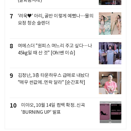
(실화탐사대)
7
'려욱♥' 아리, 골반 이렇게 예뻤나…물의
요정 청순 슬렌더
8
여에스더 "원피스 며느리 주고 싶다…나
45kg일 때 산 것" [Oh!쎈 이슈]
9
김정난, 3층 타운하우스 급매로 내놨다
"매우 싼값에..연락 달라" [순간포착]
10
미야오, 10월 14일 컴백 확정..신곡
'BURNING UP' 발표