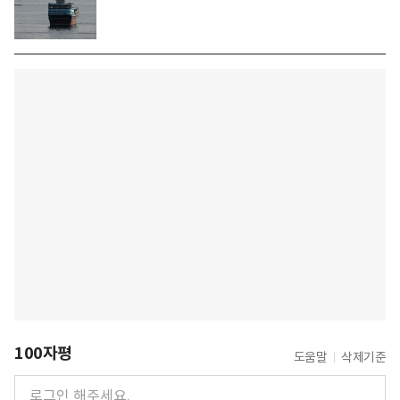
100자평
도움말
삭제기준