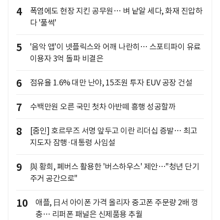
4
폭염에도 현장 지킨 공무원… 벼 낱알 세다, 화재 진압하
다 '풀썩'
5
'음악 앱'이 넷플릭스와 어깨 나란히… 스포티파이 유료
이용자 3억 돌파 비결은
6
점유율 1.6% 대만 난야, 15조원 투자 EUV 공장 건설
7
수백만원 오른 국민 첫차 아반떼 흥행 성공할까
8
[줌인] 호르무즈 서명 앞두고 이란 리더십 증발… 최고
지도자 잠행·대통령 사임설
9
與 황희, 폐버스 활용한 '버스하우스' 제안…"청년 단기
주거 공간으로"
10
애플, 日서 아이폰 가격 올리자 중고폰 주문량 2배 껑
충… 리퍼폰 패널은 신제품용 추월