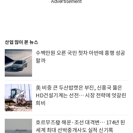
산업 많이 본 뉴스
수백만원 오른 국민 첫차 아반떼 흥행 성공
할까
美 비중 큰 두산밥캣은 부진, 신흥국 뚫은
HD건설기계는 선전… 시장 전략에 엇갈린
희비
호르무즈發 해운·조선 대격변… 174년 된
세계 최대 선박중개사도 실적 신기록