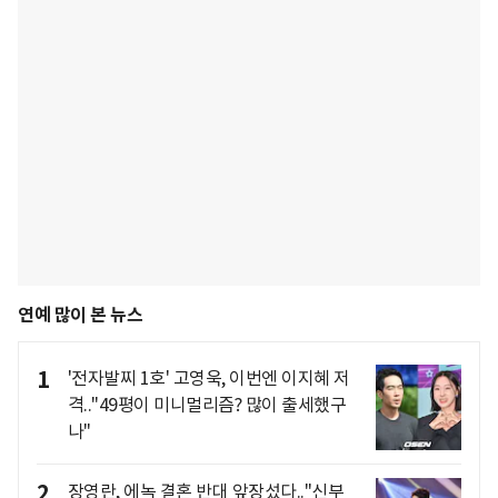
연예 많이 본 뉴스
1
'전자발찌 1호' 고영욱, 이번엔 이지혜 저
격.."49평이 미니멀리즘? 많이 출세했구
나"
2
장영란, 에녹 결혼 반대 앞장섰다.."신부