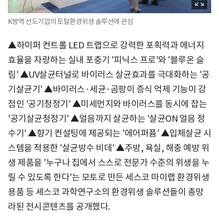
K방역 선도기업의 토탈환경위생 솔루션에 관심
▲하이퍼 컨트롤 LED 트랩으로 강력한 포획력과 에너지
효율을 자랑하는 실내 포충기 '피닉스 프로'와 '블루온 슬
림' ▲UV살균터널로 바이러스 살균효과를 극대화하는 '공
기살균기' ▲바이러스·세균·곰팡이 증식 억제 기능이 강
점인 '공기청정기' ▲미세먼지와 바이러스를 동시에 잡는
'공기살균청정기' ▲얼음까지 살균하는 '살균ON 얼음 정
수기' ▲향기 컨설팅에 제공되는 '에어퍼퓸' ▲입체살균 시
스템을 적용한 '살균방수 비데' ▲주방, 욕실, 해충 예방 위
생 제품을 '누구나 집에서 스스로 전문가 수준의 위생을 누
릴 수 있도록 한다'는 모토로 만든 세스코 마이랩 환경위생
용품 등 세스코 과학연구소의 환경위생 솔루션들이 총망
라된 전시콘텐츠를 공개했다.