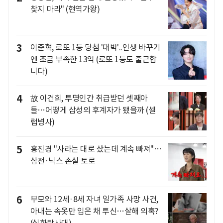
찾지 마라" (현역가왕)
3
이준혁, 로또 1등 당첨 '대박'..인생 바꾸기
엔 조금 부족한 13억 (로또 1등도 출근합
니다)
4
故 이건희, 투명인간 취급받던 셋째아
들…어떻게 삼성의 후계자가 됐을까 (셀
럽병사)
5
홍진경 "사라는 대로 샀는데 계속 빠져"…
삼전·닉스 손실 토로
6
부모와 12세·8세 자녀 일가족 사망 사건,
아내는 속옷만 입은 채 투신…살해 의혹?