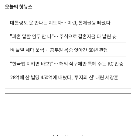
오늘의 핫뉴스
대통령도 못 만나는 지도자… 이란, 통제불능 빠졌다
"파혼 말할 엄두 안 나"… 주식으로 결혼자금 다 날린 女
벼 낱알 세다 풀썩… 공무원 목숨 앗아간 60년 관행
"한국법 지키면 바보?"… 해외 직구에만 특혜 주는 KC 인증
28억에 산 빌딩 450억에 내놨다, '투자의 신' 내린 서장훈