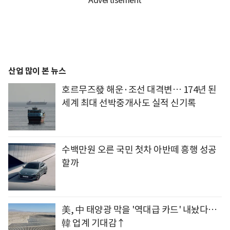
산업 많이 본 뉴스
호르무즈發 해운·조선 대격변… 174년 된
세계 최대 선박중개사도 실적 신기록
수백만원 오른 국민 첫차 아반떼 흥행 성공
할까
美, 中 태양광 막을 '역대급 카드' 내놨다…
韓 업계 기대감↑