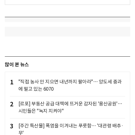
많이 본 뉴스
1
"직접 농사 안 지으면 내년까지 팔아라"… 양도세 중과
에 떨고 있는 6070
2
[르포] 부동산 공급 대책에 뜨거운 감자된 '용산공원'…
시민들은 "녹지 지켜야"
3
[주간 특산물] 폭염을 이겨내는 푸릇함… '대관령 배추·
무'