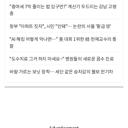
"증여세 7억 줄이는 법 있구먼!" 계산기 두드리는 강남 고령
층
정부 "아파트 짓자", 시민 "안돼"… 논란의 서울 '황금 땅'
"AI 해킹 어떻게 막냐면…" 美 대회 1위한 韓 천재교수의 통
찰
"도수치료 그거 하지 마세요~" 병원들의 새로운 꼼수 진료
바람 가르는 보닛 장착… 세단 같은 승차감의 볼보 전기차