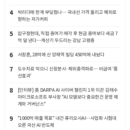
4
박리다매 한계 부딪혔나… 국내선 가격 올리고 해외로
향하는 저가커피
5
압구정현대, 직접 증여가 매각 후 현금 증여보다 세금 7
억 덜 낸다…계산기 두드리는 강남 고령층
6
서장훈, 28억에 산 양재역 빌딩 450억에 내놨다
7
도수치료 막으니 신장분사·체외충격파로… 비급여 '풍
선효과'
8
[인터뷰] 美 DARPA AI 사이버 챌린지 1위 이끈 김태수
마이크로소프트 부사장 "AI 모델보다 중요한건 운영 체
계와 거버넌스"
9
"1000억 매출 목표" 내건 퓨리오사AI…사업화 시험대
오른 국산 AI 반도체