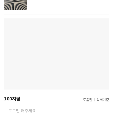
100자평
도움말
삭제기준