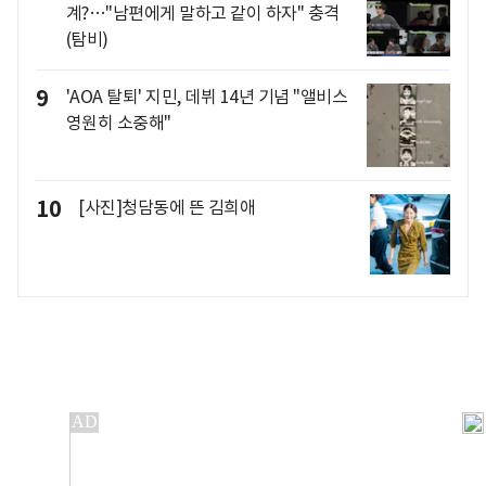
계?…"남편에게 말하고 같이 하자" 충격
(탐비)
9
'AOA 탈퇴' 지민, 데뷔 14년 기념 "앨비스
영원히 소중해"
10
[사진]청담동에 뜬 김희애