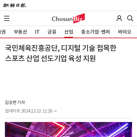
증권
부동산
IT
금융
산업
중소기업·벤처
바이오
국민체육진흥공단, 디지털 기술 접목한
스포츠 산업 선도기업 육성 지원
김승현 기자
업데이트
2024.12.12. 11:26