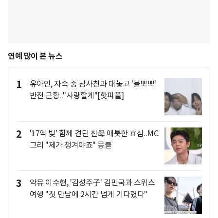
연예 많이 본 뉴스
1
유아인, 자숙 중 남사친과 대놓고 '볼뽀뽀'
반전 근황.."사랑할게"[핫피플]
2
'17억 빚' 함께 견딘 친母 애틋한 효심..MC
그리 "제가 챙겨야죠" 뭉클
3
악뮤 이수현, '김성주子' 김민국과 스위스
여행 "첫 만남에 2시간 넘게 기다렸다"