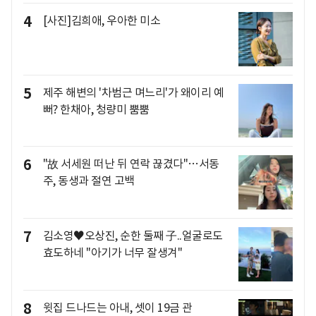
4
[사진]김희애, 우아한 미소
5
제주 해변의 '차범근 며느리'가 왜이리 예
뻐? 한채아, 청량미 뿜뿜
6
"故 서세원 떠난 뒤 연락 끊겼다"…서동
주, 동생과 절연 고백
7
김소영♥오상진, 순한 둘째 子..얼굴로도
효도하네 "아기가 너무 잘생겨"
8
윗집 드나드는 아내, 셋이 19금 관