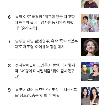
6
'통영 야호' 허경환 "개그맨 됐을 때 고향
에 현수막 붙어‥감사한 동시에 창피했
다" [순간포착]
7
'암투병 사망' 故강명주, 유작 '폭싹 속았수
다'로 재조명..아이유와 강렬 대치
8
'전자발찌 1호' 고영욱, 이번엔 이지혜 저
격.."49평이 미니멀리즘? 많이 출세했구
나"
9
'유부녀 킬러' 공효진·'김부장' 손나은·'호
프' 정호연..총든 女 활약 '짜릿'