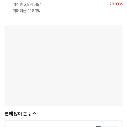
+
29.89
%
거래량
3,991,467
거래대금
118.3억
연예 많이 본 뉴스