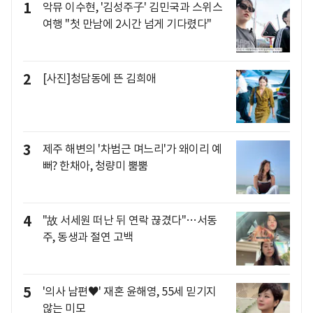
1
악뮤 이수현, '김성주子' 김민국과 스위스
여행 "첫 만남에 2시간 넘게 기다렸다"
2
[사진]청담동에 뜬 김희애
3
제주 해변의 '차범근 며느리'가 왜이리 예
뻐? 한채아, 청량미 뿜뿜
4
"故 서세원 떠난 뒤 연락 끊겼다"…서동
주, 동생과 절연 고백
5
'의사 남편♥' 재혼 윤해영, 55세 믿기지
않는 미모