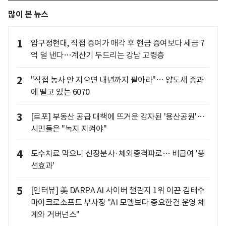
많이 본 뉴스
1
압구정현대, 직접 증여가 매각 후 현금 증여보다 세금 7
억 덜 낸다…계산기 두드리는 강남 고령층
2
"직접 농사 안 지으면 내년까지 팔아라"… 양도세 중과
에 떨고 있는 6070
3
[르포] 부동산 공급 대책에 뜨거운 감자된 '용산공원'…
시민들은 "녹지 지켜야"
4
도수치료 막으니 신장분사·체외충격파로… 비급여 '풍
선효과'
5
[인터뷰] 美 DARPA AI 사이버 챌린지 1위 이끈 김태수
마이크로소프트 부사장 "AI 모델보다 중요한건 운영 체
계와 거버넌스"