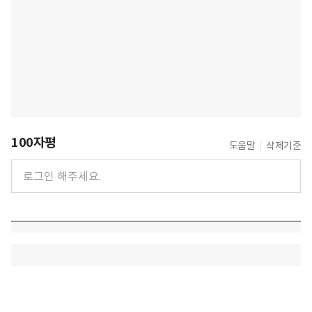
100자평
도움말
삭제기준