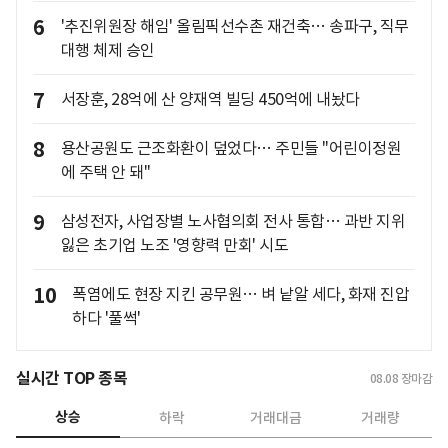
6
'추진위원장 해임' 올림픽선수촌 재건축… 송파구, 직무
대행 체제 승인
7
서장훈, 28억에 산 양재역 빌딩 450억에 내놨다
8
용산공원도 근조화환이 덮었다… 주민들 "어린이정원
에 주택 안 돼"
9
삼성전자, 사업장별 노사협의회 전사 통합… 과반 지위
잃은 초기업 노조 '영향력 만회' 시도
10
폭염에도 현장 지킨 공무원… 벼 낱알 세다, 화재 진압
하다 '풀썩'
실시간 TOP 종목
08.08
장마감
상승
하락
거래대금
거래량