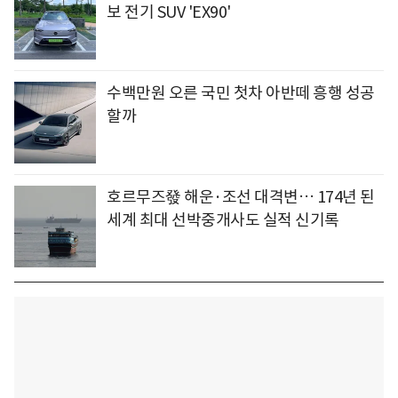
보 전기 SUV 'EX90'
수백만원 오른 국민 첫차 아반떼 흥행 성공
할까
호르무즈發 해운·조선 대격변… 174년 된
세계 최대 선박중개사도 실적 신기록