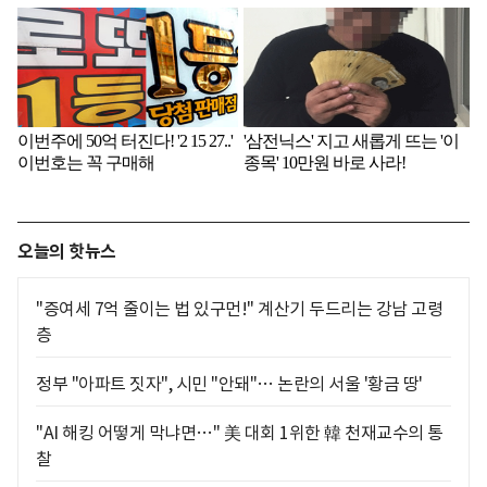
오늘의 핫뉴스
"증여세 7억 줄이는 법 있구먼!" 계산기 두드리는 강남 고령
층
정부 "아파트 짓자", 시민 "안돼"… 논란의 서울 '황금 땅'
"AI 해킹 어떻게 막냐면…" 美 대회 1위한 韓 천재교수의 통
찰