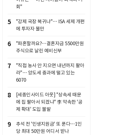
회"
5
"강제 국장 복귀냐"… ISA 세제 개편
에 투자자 불만
6
"파혼할까요?…결혼자금 5500만원
주식으로 날린 예비신부
7
"직접 농사 안 지으면 내년까지 팔아
라"… 양도세 중과에 떨고 있는
6070
8
[세종인사이드 아웃] "상속세 때문
에 집 팔아서 되겠냐" 李 약속한 '공
제 확대' 도입 불발
9
추석 전 '민생지원금' 또 푼다…1인
당 최대 50만원 어디서 받나