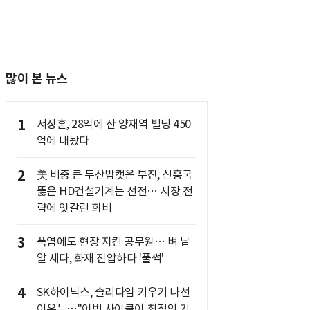
많이 본 뉴스
1
서장훈, 28억에 산 양재역 빌딩 450
억에 내놨다
2
美 비중 큰 두산밥캣은 부진, 신흥국
뚫은 HD건설기계는 선전… 시장 전
략에 엇갈린 희비
3
폭염에도 현장 지킨 공무원… 벼 낱
알 세다, 화재 진압하다 '풀썩'
4
SK하이닉스, 솔리다임 키우기 나선
이유는…"이번 사이클이 최적의 기