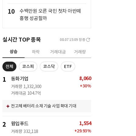
10
수백만원 오른 국민 첫차 아반떼
흥행 성공할까
실시간 TOP 종목
08.07 15:09
장중
상승
하락
거래대금
거래량
전체
코스피
코스닥
ETF
8,060
1
동화기업
+
30
%
거래량
1,332,300
거래대금
104.7억
전고체 배터리 소재 기술 사업 확대 기대
1,554
2
윙입푸드
+
29.93
%
거래량
332,118