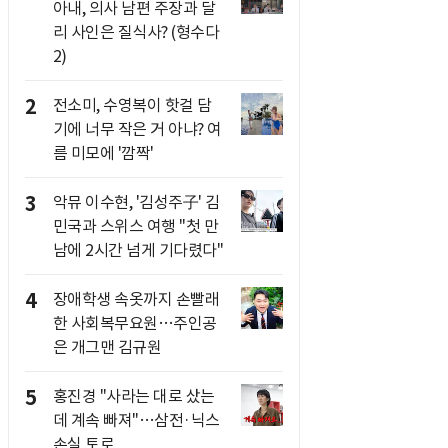
아내, 의사 남편 주장과 달
리 사인은 질식사? (형수다
2)
2
전소미, 수영복이 핫걸 담
기에 너무 작은 거 아냐? 여
름 미모에 '깜짝'
3
악뮤 이수현, '김성주子' 김
민국과 스위스 여행 "첫 만
남에 2시간 넘게 기다렸다"
4
장애학생 속옷까지 손빨래
한 사회복무요원…주인공
은 개그맨 김규원
5
홍진경 "사라는 대로 샀는
데 계속 빠져"…삼전·닉스
손실 토로