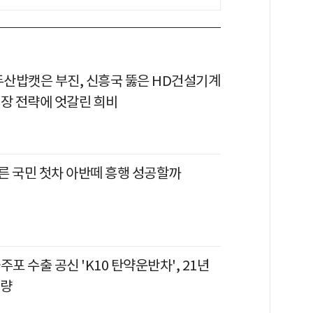
 두산밥캣은 부진, 신흥국 뚫은 HD건설기계
시장 전략에 엇갈린 희비
른 국민 첫차 아반떼 흥행 성공할까
자주포 수출 공신 'K10 탄약운반차', 21년
개량