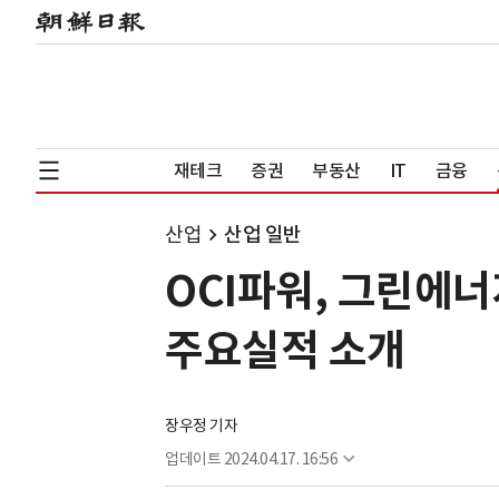
재테크
증권
부동산
IT
금융
산업
산업 일반
OCI파워, 그린에너
주요실적 소개
장우정 기자
업데이트
2024.04.17. 16:56