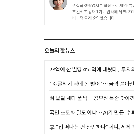
편집국 생활경제부 팀장으로 채널·뷰티
조선비즈 공채 1기로 입사해 테크(2010
비교적 오래 출입했습니다.
오늘의 핫뉴스
28억에 산 빌딩 450억에 내놨다, '투자
"K-굴착기 덕에 돈 벌어"… 금광 쏟아
벼 낱알 세다 풀썩… 공무원 목숨 앗아간
국민 초토화 일도 아냐… AI가 만든 '수
李 "집 떠나는 건 잔인하다"더니, 세제